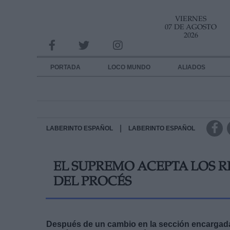
VIERNES
INFORMACION SOBRE LA PROTECCIÓN DE TUS DATOS
07 DE AGOSTO
2026
Responsable:
Finalidad:
PORTADA
LOCO MUNDO
ALIADOS
Datos tratados:
Legitimación:
Destinatarios:
|
LABERINTO ESPAÑOL
LABERINTO ESPAÑOL
Derechos:
EL SUPREMO ACEPTA LOS 
link
DEL PROCÉS
Información adicional
link
Después de un cambio en la sección encargada d