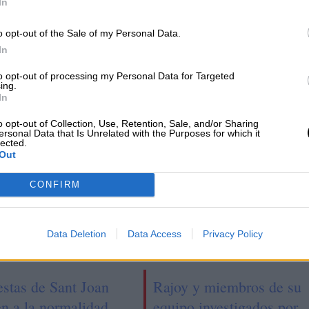
In
o opt-out of the Sale of my Personal Data.
s,
Carles Ruiz: "La capacidad de
In
asta
innovación es la clave para poder
to opt-out of processing my Personal Data for Targeted
afrontar los retos del futuro"
ing.
In
o opt-out of Collection, Use, Retention, Sale, and/or Sharing
ersonal Data that Is Unrelated with the Purposes for which it
lected.
Out
CONFIRM
Data Deletion
Data Access
Privacy Policy
estas de Sant Joan
Rajoy y miembros de su
en a la normalidad
equipo investigados por