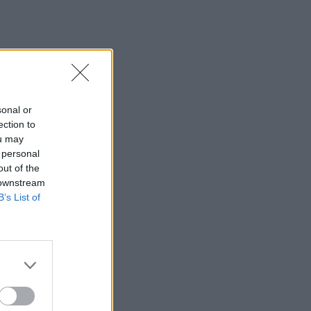
sonal or
ection to
ou may
 personal
out of the
 downstream
B’s List of