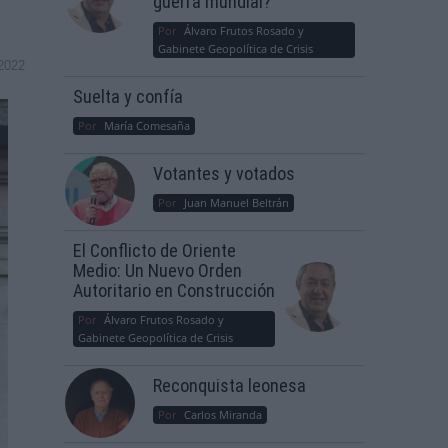
guerra mundial?
Por
Álvaro Frutos Rosado y
Gabinete Geopolítica de Crisis
2022
Suelta y confía
Por
María Comesaña
Votantes y votados
Por
Juan Manuel Beltrán
El Conflicto de Oriente
Medio: Un Nuevo Orden
Autoritario en Construcción
Por
Álvaro Frutos Rosado y
Gabinete Geopolítica de Crisis
Reconquista leonesa
Por
Carlos Miranda