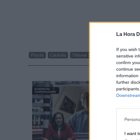
La Hora Di
If you wish 
Procés
Cataluña
Tribunal Supremo
sensitive in
confirm you
continue se
NOTI
information 
further disc
participants
Downstream 
Persona
I want t