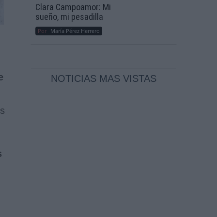
Clara Campoamor: Mi
sueño, mi pesadilla
Por
María Pérez Herrero
e
NOTICIAS MAS VISTAS
es
s