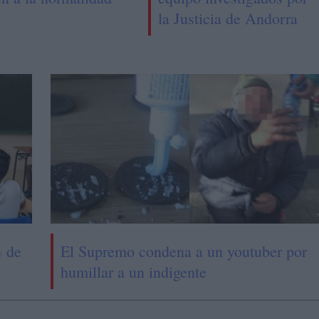
la Justicia de Andorra
% de
El Supremo condena a un youtuber por
humillar a un indigente