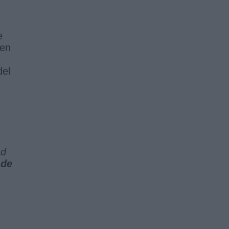
e
 en
del
ad
 de