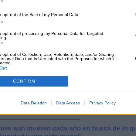
In
o opt-out of the Sale of my Personal Data.
In
to opt-out of processing my Personal Data for Targeted
ing.
In
o opt-out of Collection, Use, Retention, Sale, and/or Sharing
ersonal Data that Is Unrelated with the Purposes for which it
lected.
Out
CONFIRM
Data Deletion
Data Access
Privacy Policy
ntes aún mueren cada año en busca de lo q