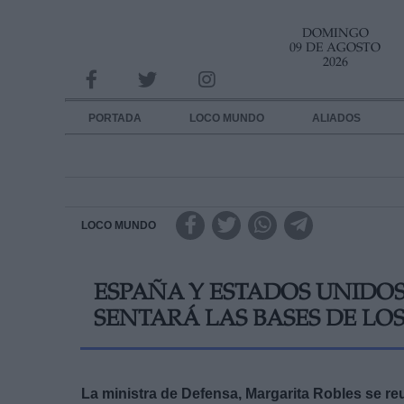
DOMINGO
INFORMACION SOBRE LA PROTECCIÓN DE TUS DATOS
09 DE AGOSTO
2026
Responsable:
Finalidad:
PORTADA
LOCO MUNDO
ALIADOS
Datos tratados:
Legitimación:
Destinatarios:
LOCO MUNDO
Derechos:
ESPAÑA Y ESTADOS UNIDO
link
SENTARÁ LAS BASES DE LOS
Información adicional
link
La ministra de Defensa, Margarita Robles se re