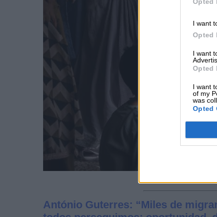
Opted 
I want t
Opted 
I want 
Advertis
Opted 
I want t
of my P
was col
Opted 
António Guterres: “Miles de migra