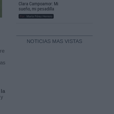
Clara Campoamor: Mi
sueño, mi pesadilla
Por
María Pérez Herrero
NOTICIAS MAS VISTAS
re
mas
la
 y