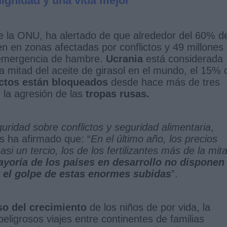
ignidad y una vida mejor”
de la ONU, ha alertado de que alrededor del 60% d
n en zonas afectadas por conflictos y 49 millones
 emergencia de hambre.
Ucrania
está considerada
la mitad del aceite de girasol en el mundo, el 15% 
ctos están bloqueados
desde hace más de tres
 la agresión de las
tropas rusas.
ridad sobre conflictos y seguridad alimentaria
,
 ha afirmado que: “
En el último año, los precios
i un tercio, los de los fertilizantes más de la mit
yoría de los países en desarrollo no disponen
r el golpe de estas enormes subidas
”.
so del crecimiento
de los niños de por vida, la
eligrosos viajes entre continentes de familias