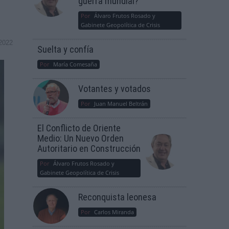
guerra mundial?
Por
Álvaro Frutos Rosado y
Gabinete Geopolítica de Crisis
2022
Suelta y confía
Por
María Comesaña
Votantes y votados
Por
Juan Manuel Beltrán
El Conflicto de Oriente
Medio: Un Nuevo Orden
Autoritario en Construcción
Por
Álvaro Frutos Rosado y
Gabinete Geopolítica de Crisis
Reconquista leonesa
Por
Carlos Miranda