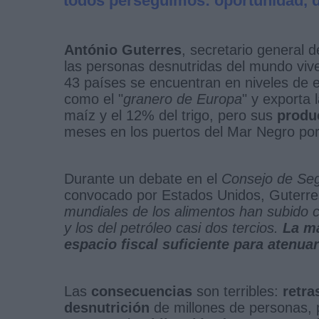
todos perseguimos: oportunidad, d
António Guterres
, secretario general 
las personas desnutridas del mundo vive
43 países se encuentran en niveles de
como el "
granero de Europa
" y exporta 
maíz y el 12% del trigo, pero sus
produ
meses en los puertos del Mar Negro por
Durante un debate en el
Consejo de Segu
convocado por Estados Unidos, Guterres
mundiales de los alimentos han subido cas
y los del petróleo casi dos tercios.
La ma
espacio fiscal suficiente para atenua
Las
consecuencias
son terribles:
retra
desnutrición
de millones de personas, p