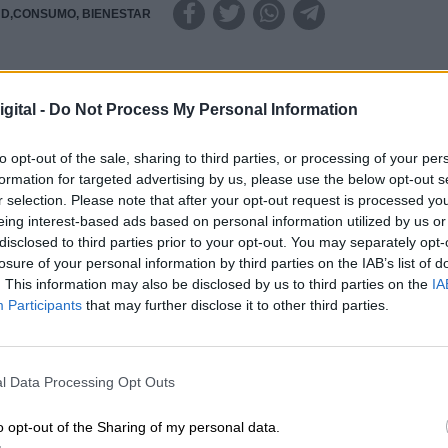
D,CONSUMO, BIENESTAR
RO DE PERSONAS EN RIESGO
gital -
Do Not Process My Personal Information
to opt-out of the sale, sharing to third parties, or processing of your per
formation for targeted advertising by us, please use the below opt-out s
r selection. Please note that after your opt-out request is processed y
ónio Guterres, ha dicho que entre Ucrania y Rusia producen
mundo, y la mitad del aceite de girasol. Productos que están
eing interest-based ads based on personal information utilized by us or
s puertos del mar Negro por la agresión de las tropas rus
disclosed to third parties prior to your opt-out. You may separately opt-
ersonas que enfrentan una inseguridad alimenticia severa 
losure of your personal information by third parties on the IAB’s list of
es antes de la pandemia a 276 millones en la actualidad. L
. This information may also be disclosed by us to third parties on the
IA
aumentado el índice de trata de personas, matrimonios
Participants
that may further disclose it to other third parties.
VIERNES, 20 MAYO 
l Data Processing Opt Outs
o opt-out of the Sharing of my personal data.