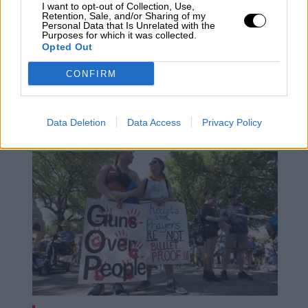
I want to opt-out of Collection, Use,
Retention, Sale, and/or Sharing of my
Personal Data that Is Unrelated with the
Purposes for which it was collected.
Opted Out
CONFIRM
Catarsis tras la estancia de Trump en
la Casa Blanca
Data Deletion
Data Access
Privacy Policy