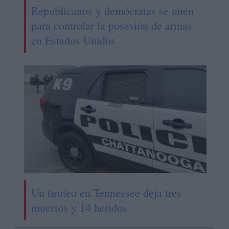
Republicanos y demócratas se unen
para controlar la posesión de armas
en Estados Unidos
Un tiroteo en Tennessee deja tres
muertos y 14 heridos