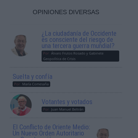
OPINIONES DIVERSAS
¿La ciudadanía de Occidente
es consciente del riesgo de
una tercera guerra mundial?
Por
Álvaro Frutos Rosado y Gabinete
Geopolítica de Crisis
Suelta y confía
Por
María Comesaña
Votantes y votados
Por
Juan Manuel Beltrán
El Conflicto de Oriente Medio:
Un Nuevo Orden Autoritario