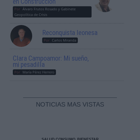
en Construcción
Por
Álvaro Frutos Rosado y Gabinete
Geopolítica de Crisis
Reconquista leonesa
Por
Carlos Miranda
Clara Campoamor: Mi sueño,
mi pesadilla
Por
María Pérez Herrero
NOTICIAS MAS VISTAS
SALUD,CONSUMO, BIENESTAR