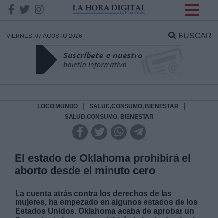
INFORMACION SOBRE LA
PROTECCIÓN DE TUS
BUSCAR
VIERNES, 07 AGOSTO 2026
DATOS
Responsable:
Finalidad:
|
|
LOCO MUNDO
SALUD,CONSUMO, BIENESTAR
SALUD,CONSUMO, BIENESTAR
Datos tratados:
El estado de Oklahoma prohibirá el
aborto desde el minuto cero
Legitimación:
La cuenta atrás contra los derechos de las
Destinatarios:
mujeres, ha empezado en algunos estados de los
Estados Unidos. Oklahoma acaba de aprobar un