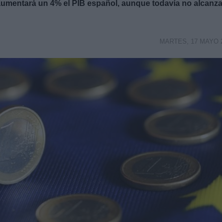
aumentará un 4% el PIB español, aunque todavía no alcanza
MARTES, 17 MAYO 