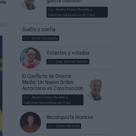
guerra mundial?
ría
Por
Álvaro Frutos Rosado y
Gabinete Geopolítica de Crisis
2022
Suelta y confía
Por
María Comesaña
Votantes y votados
Por
Juan Manuel Beltrán
El Conflicto de Oriente
Medio: Un Nuevo Orden
Autoritario en Construcción
Por
Álvaro Frutos Rosado y
Gabinete Geopolítica de Crisis
Reconquista leonesa
Por
Carlos Miranda