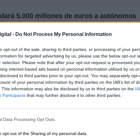
dará 5.000 millones de euros a autónomos
fectadas por la guerra en Ucrania
Lobato
gital -
Do Not Process My Personal Information
2022
to opt-out of the sale, sharing to third parties, or processing of your per
formation for targeted advertising by us, please use the below opt-out s
do que los niveles máximos de la inflación, causa
r selection. Please note that after your opt-out request is processed y
niveles más altos muy pronto; y que a partir de es
eing interest-based ads based on personal information utilized by us or
a alcanzar niveles previos al conflicto. El inform
disclosed to third parties prior to your opt-out. You may separately opt-
 precios de la energía ha sido mayor en Españ
losure of your personal information by third parties on the IAB’s list of
. This information may also be disclosed by us to third parties on the
IA
Participants
that may further disclose it to other third parties.
l Data Processing Opt Outs
o opt-out of the Sharing of my personal data.