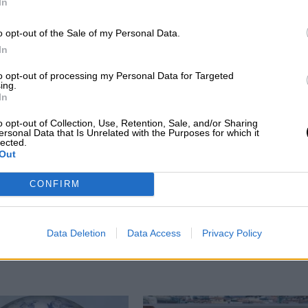
In
CIAS RELACIONADAS
o opt-out of the Sale of my Personal Data.
In
to opt-out of processing my Personal Data for Targeted
ing.
In
o opt-out of Collection, Use, Retention, Sale, and/or Sharing
ersonal Data that Is Unrelated with the Purposes for which it
lected.
Out
CONFIRM
s
Una nueva Estrategia para generar valor
Data Deletion
Data Access
Privacy Policy
% de