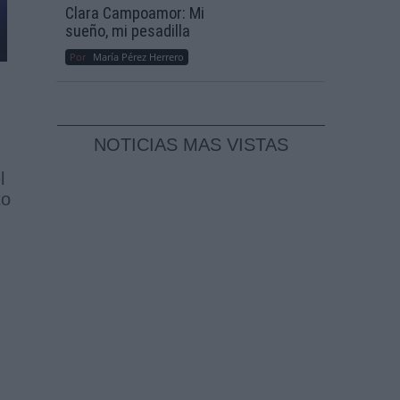
Clara Campoamor: Mi
sueño, mi pesadilla
Por
María Pérez Herrero
NOTICIAS MAS VISTAS
l
to