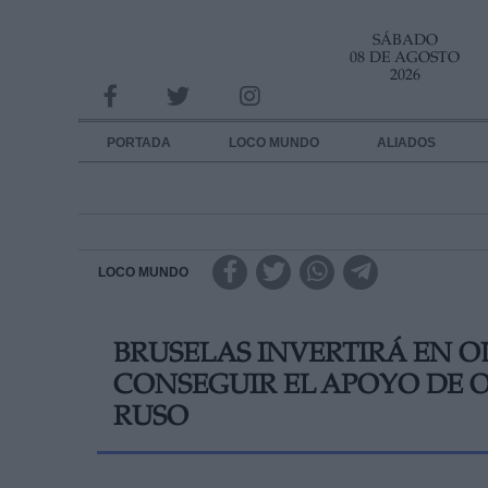
SÁBADO
INFORMACION SOBRE LA PROTECCIÓN DE TUS DATOS
08 DE AGOSTO
2026
Responsable:
Finalidad:
PORTADA
LOCO MUNDO
ALIADOS
Datos tratados:
Legitimación:
Destinatarios:
LOCO MUNDO
Derechos:
BRUSELAS INVERTIRÁ EN 
link
CONSEGUIR EL APOYO DE 
Información adicional
link
RUSO