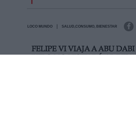
|
LOCO MUNDO
SALUD,CONSUMO, BIENESTAR
FELIPE VI VIAJA A ABU DAB
PERO NO VISITARÁ AL REY
El rey ha visitado el país árabe con motivo de la
no había un encuentro con el emérito, aunque 
acordado reunirse en Madrid
AUTOR RAÚL DE MINGO LOBATO
Mas artículos del mismo autor/a