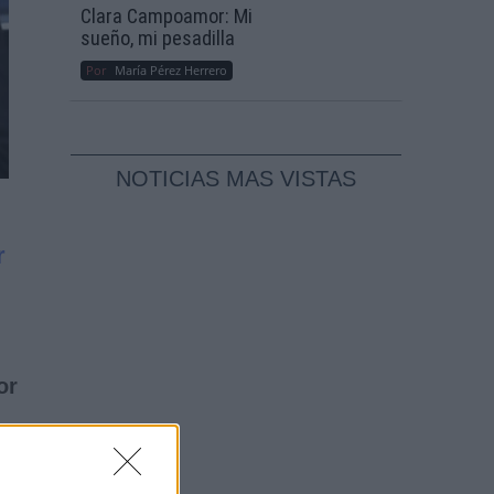
Clara Campoamor: Mi
sueño, mi pesadilla
Por
María Pérez Herrero
NOTICIAS MAS VISTAS
r
or
a
a
la