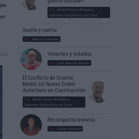
guerra mundial?
ión
Por
Álvaro Frutos Rosado y
Gabinete Geopolítica de Crisis
ner
Suelta y confía
Por
María Comesaña
Votantes y votados
2022
Por
Juan Manuel Beltrán
El Conflicto de Oriente
Medio: Un Nuevo Orden
Autoritario en Construcción
Por
Álvaro Frutos Rosado y
Gabinete Geopolítica de Crisis
Reconquista leonesa
Por
Carlos Miranda