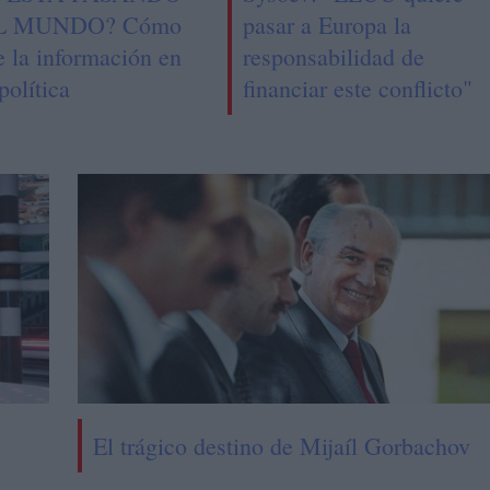
L MUNDO? Cómo
pasar a Europa la
e la información en
responsabilidad de
política
financiar este conflicto"
El trágico destino de Mijaíl Gorbachov