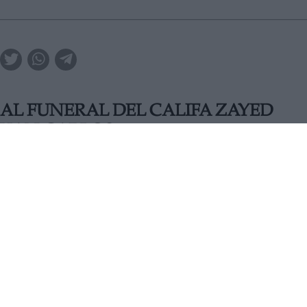
I AL FUNERAL DEL CALIFA ZAYED
 JUAN CARLOS
 muerte del califa Jalifa bin Zayed. En la agenda de Felipe V
han mantenido una conversación telefónica en la que han
LUNES, 16 MAYO 