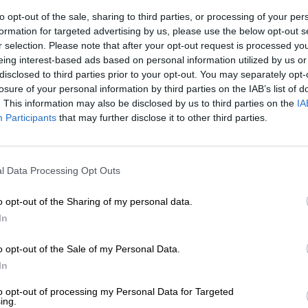
to opt-out of the sale, sharing to third parties, or processing of your per
formation for targeted advertising by us, please use the below opt-out s
r selection. Please note that after your opt-out request is processed y
un simple acuerdo, y ha exigido planes concreto
eing interest-based ads based on personal information utilized by us or
aboración de un
calendario para el cumplimiento
d
disclosed to third parties prior to your opt-out. You may separately opt-
todo en el aire. Por lo que las negociaciones con 
losure of your personal information by third parties on the IAB’s list of
destinada a la financiación del oleoducto, y los
. This information may also be disclosed by us to third parties on the
IA
Participants
that may further disclose it to other third parties.
idad que primaba en la aprobación de los paquetes
l Data Processing Opt Outs
 von der Leyen
, presidenta de la Comisión, que s
gética, provocando el temor de los países
o opt-out of the Sharing of my personal data.
istros rusos, como
Eslovaquia, República Checa 
In
á fácil, algunos Estados miembro son
eo ruso, pero sencillamente tenemos que
o opt-out of the Sale of my Personal Data.
ar la propuesta.
In
to opt-out of processing my Personal Data for Targeted
ing.
nombre
REPowerEU
pretende reducir drásticamente 