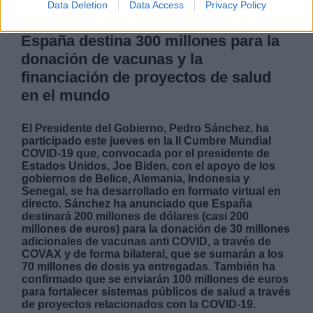
Data Deletion
Data Access
Privacy Policy
España destina 300 millones para la
donación de vacunas y la
financiación de proyectos de salud
en el mundo
El Presidente del Gobierno, Pedro Sánchez, ha
participado este jueves en la II Cumbre Mundial
COVID-19 que, convocada por el presidente de
Estados Unidos, Joe Biden, con el apoyo de los
gobiernos de Belice, Alemania, Indonesia y
Senegal, se ha desarrollado en formato virtual en
directo. Sánchez ha anunciado que España
destinará 200 millones de dólares (casi 200
millones de euros) para la donación de 30 millones
adicionales de vacunas anti COVID, a través de
COVAX y de forma bilateral, que se sumarán a los
70 millones de dosis ya entregadas. También ha
confirmado que se enviarán 100 millones de euros
para fortalecer sistemas públicos de salud a través
de proyectos relacionados con la COVID-19.