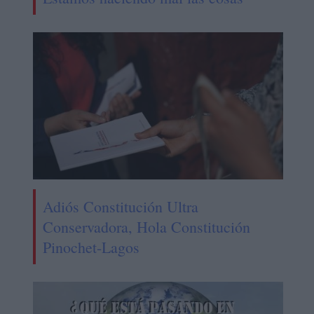
Adiós Constitución Ultra
Conservadora, Hola Constitución
Pinochet-Lagos