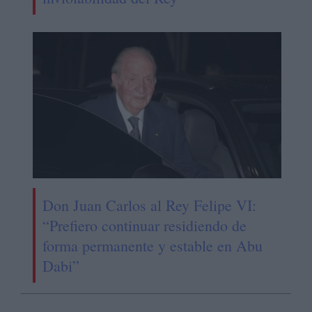
Don Juan Carlos al Rey Felipe VI:
“Prefiero continuar residiendo de
forma permanente y estable en Abu
Dabi”