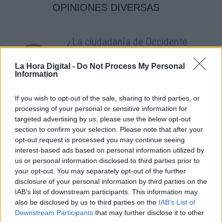
OPINIONES DIVERSAS
¿La ciudadanía de Occidente
es consciente del riesgo de
una tercera guerra mundial?
La Hora Digital -
Do Not Process My Personal
Information
Por
Álvaro Frutos Rosado y Gabinete
Geopolítica de Crisis
If you wish to opt-out of the sale, sharing to third parties, or
processing of your personal or sensitive information for
Suelta y confía
targeted advertising by us, please use the below opt-out
Por
María Comesaña
section to confirm your selection. Please note that after your
opt-out request is processed you may continue seeing
Votantes y votados
interest-based ads based on personal information utilized by
us or personal information disclosed to third parties prior to
Por
Juan Manuel Beltrán
your opt-out. You may separately opt-out of the further
disclosure of your personal information by third parties on the
El Conflicto de Oriente Medio:
IAB’s list of downstream participants. This information may
Un Nuevo Orden Autoritario
also be disclosed by us to third parties on the
IAB’s List of
en Construcción
Downstream Participants
that may further disclose it to other