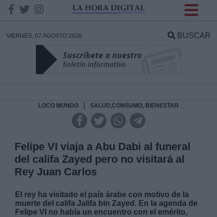
INFORMACION SOBRE LA
PROTECCIÓN DE TUS
BUSCAR
VIERNES, 07 AGOSTO 2026
DATOS
Responsable:
Finalidad:
|
LOCO MUNDO
SALUD,CONSUMO, BIENESTAR
Datos tratados:
Felipe VI viaja a Abu Dabi al funeral
del califa Zayed pero no visitará al
Rey Juan Carlos
Legitimación:
El rey ha visitado el país árabe con motivo de la
Destinatarios:
muerte del califa Jalifa bin Zayed. En la agenda de
Felipe VI no había un encuentro con el emérito,