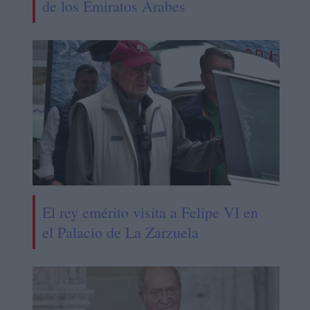
de los Emiratos Árabes
El rey emérito visita a Felipe VI en
el Palacio de La Zarzuela