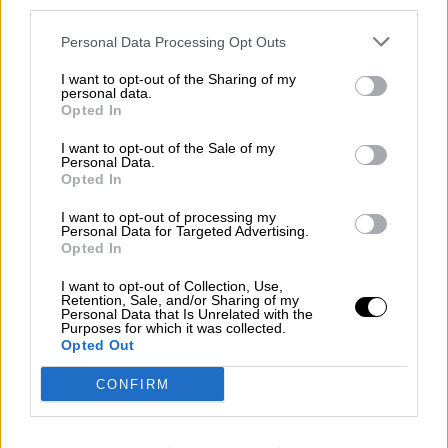
third parties.
Por
Álvaro Frutos Rosado y Gabinete
Geopolítica de Crisis
Personal Data Processing Opt Outs
Reconquista leonesa
I want to opt-out of the Sharing of my
personal data.
Por
Carlos Miranda
Opted In
I want to opt-out of the Sale of my
Clara Campoamor: Mi sueño,
Personal Data.
mi pesadilla
Opted In
Por
María Pérez Herrero
I want to opt-out of processing my
Personal Data for Targeted Advertising.
Opted In
I want to opt-out of Collection, Use,
Retention, Sale, and/or Sharing of my
NOTICIAS MAS VISTAS
Personal Data that Is Unrelated with the
Purposes for which it was collected.
Opted Out
CONFIRM
|
LOCO MUNDO
SALUD,CONSUMO, BIENESTAR