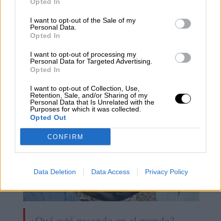
Opted In
I want to opt-out of the Sale of my
Personal Data.
Opted In
Adiós Constitución Ultra
I want to opt-out of processing my
Conservadora, Hola Constitución
Personal Data for Targeted Advertising.
Opted In
Pinochet-Lagos
I want to opt-out of Collection, Use,
Retention, Sale, and/or Sharing of my
Personal Data that Is Unrelated with the
Purposes for which it was collected.
Opted Out
CONFIRM
Data Deletion
Data Access
Privacy Policy
¿Qué está pasando en el mundo?