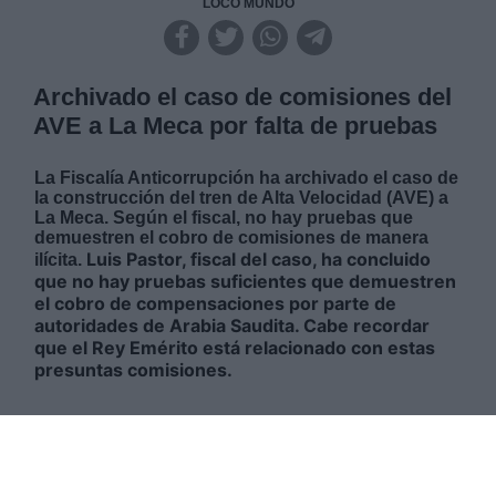
LOCO MUNDO
Archivado el caso de comisiones del
AVE a La Meca por falta de pruebas
La Fiscalía Anticorrupción ha archivado el caso de
la construcción del tren de Alta Velocidad (AVE) a
La Meca. Según el fiscal, no hay pruebas que
demuestren el cobro de comisiones de manera
Luis Pastor, fiscal del caso, ha concluido
ilícita.
que no hay pruebas suficientes que demuestren
el cobro de compensaciones por parte de
autoridades de Arabia Saudita. Cabe recordar
que el Rey Emérito está relacionado con estas
presuntas comisiones.
VIERNES, 13 MAYO 2022
AUTOR RAÚL DE MINGO LOBATO
Mas artículos del mismo autor/a