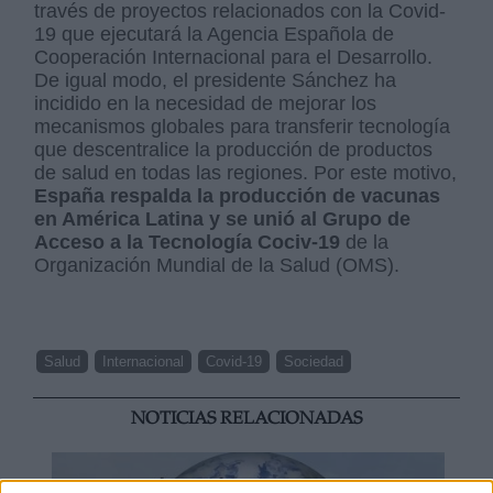
través de proyectos relacionados con la Covid-
19 que ejecutará la Agencia Española de
Cooperación Internacional para el Desarrollo.
De igual modo, el presidente Sánchez ha
incidido en la necesidad de mejorar los
mecanismos globales para transferir tecnología
que descentralice la producción de productos
de salud en todas las regiones. Por este motivo,
España respalda la producción de vacunas
en América Latina y se unió al Grupo de
Acceso a la Tecnología Cociv-19
de la
Organización Mundial de la Salud (OMS).
Salud
Internacional
Covid-19
Sociedad
NOTICIAS RELACIONADAS