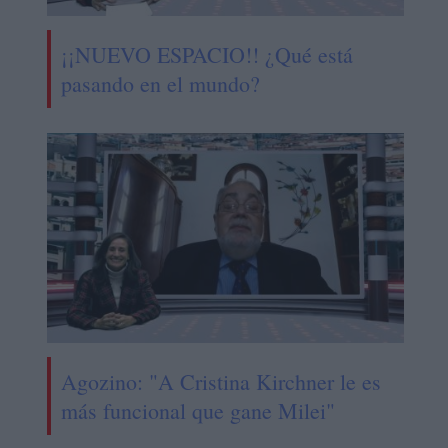
¡¡NUEVO ESPACIO!! ¿Qué está
pasando en el mundo?
Agozino: "A Cristina Kirchner le es
más funcional que gane Milei"