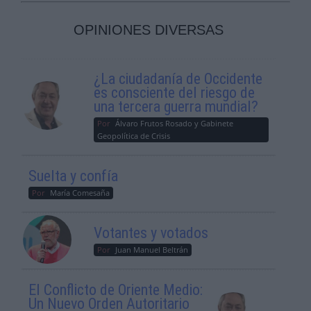
OPINIONES DIVERSAS
¿La ciudadanía de Occidente
es consciente del riesgo de
una tercera guerra mundial?
Por
Álvaro Frutos Rosado y Gabinete
Geopolítica de Crisis
Suelta y confía
Por
María Comesaña
Votantes y votados
Por
Juan Manuel Beltrán
El Conflicto de Oriente Medio:
Un Nuevo Orden Autoritario