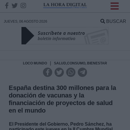
INFORMACION SOBRE LA
PROTECCIÓN DE TUS
BUSCAR
JUEVES, 06 AGOSTO 2026
DATOS
Responsable:
Finalidad:
|
LOCO MUNDO
SALUD,CONSUMO, BIENESTAR
Datos tratados:
España destina 300 millones para la
donación de vacunas y la
financiación de proyectos de salud
Legitimación:
en el mundo
Destinatarios:
El Presidente del Gobierno, Pedro Sánchez, ha
participado este jueves en la II Cumbre Mundial