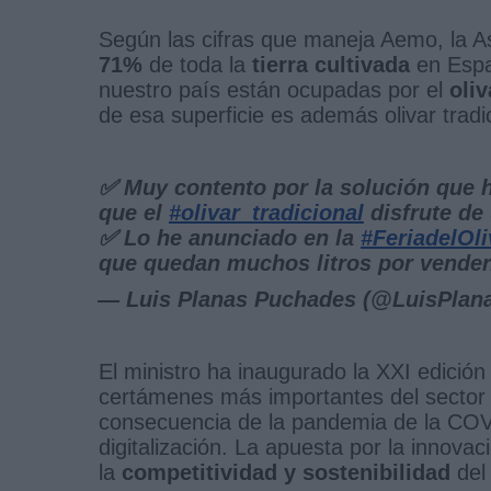
Según las cifras que maneja Aemo, la A
71%
de toda la
tierra cultivada
en Españ
nuestro país están ocupadas por el
oliv
de esa superficie es además olivar trad
✅ Muy contento por la solución que
que el
#olivar_tradicional
disfrute de
✅ Lo he anunciado en la
#FeriadelOl
que quedan muchos litros por vende
— Luis Planas Puchades (@LuisPlan
El ministro ha inaugurado la XXI edición
certámenes más importantes del sector
consecuencia de la pandemia de la COVI
digitalización. La apuesta por la innovaci
la
competitividad y sostenibilidad
del 