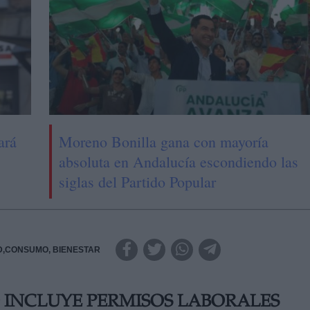
ará
Moreno Bonilla gana con mayoría
absoluta en Andalucía escondiendo las
siglas del Partido Popular
D,CONSUMO, BIENESTAR
O INCLUYE PERMISOS LABORALES