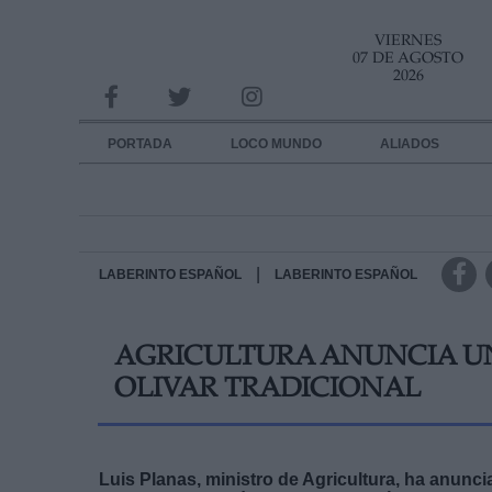
VIERNES
INFORMACION SOBRE LA PROTECCIÓN DE TUS DATOS
07 DE AGOSTO
2026
Responsable:
Finalidad:
PORTADA
LOCO MUNDO
ALIADOS
Datos tratados:
Legitimación:
Destinatarios:
|
LABERINTO ESPAÑOL
LABERINTO ESPAÑOL
Derechos:
AGRICULTURA ANUNCIA UN
link
OLIVAR TRADICIONAL
Información adicional
link
Luis Planas, ministro de Agricultura, ha anunci