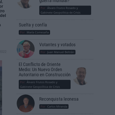
guerra mundial?
l.
or
Por
Álvaro Frutos Rosado y
tro
Gabinete Geopolítica de Crisis
 del
Suelta y confía
a
Por
María Comesaña
Votantes y votados
2022
Por
Juan Manuel Beltrán
El Conflicto de Oriente
Medio: Un Nuevo Orden
Autoritario en Construcción
Por
Álvaro Frutos Rosado y
Gabinete Geopolítica de Crisis
Reconquista leonesa
Por
Carlos Miranda