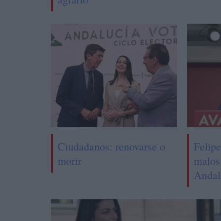
Ciudadanos: renovarse o
Felipe
morir
malos
Andal