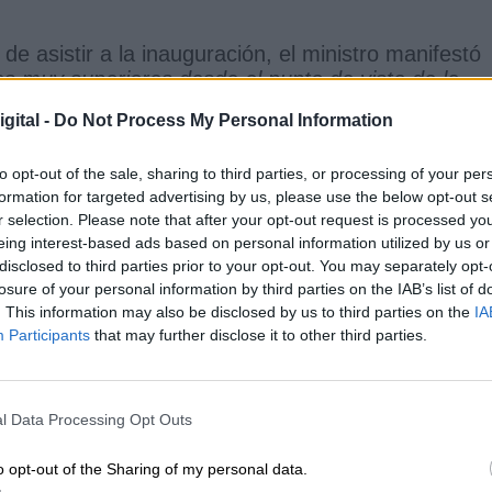
de asistir a la inauguración, el ministro manifestó
stes muy superiores desde el punto de vista de la
s, con 32 millones de jornales en el sector del oliva
gital -
Do Not Process My Personal Information
to opt-out of the sale, sharing to third parties, or processing of your per
formation for targeted advertising by us, please use the below opt-out s
rviviendo, porque es un elemento de preocupación
r selection. Please note that after your opt-out request is processed y
s ayudas en ese sentido"
, defendió Planas, quien
eing interest-based ads based on personal information utilized by us or
con la Comisión Europea para "
la aprobación
disclosed to third parties prior to your opt-out. You may separately opt-
C para España
", que espera que “
esté concluido p
losure of your personal information by third parties on the IAB’s list of
.
. This information may also be disclosed by us to third parties on the
IA
Participants
that may further disclose it to other third parties.
ar desempeña un papel esencial en la actividad
ctáreas de superficie representa el 15 % del total
l Data Processing Opt Outs
 el
70 % de la producción de aceite de oliva de 
dial.
o opt-out of the Sharing of my personal data.