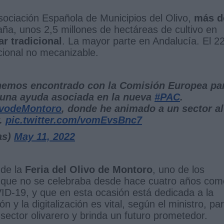
sociación Española de Municipios del Olivo,
más d
a, unos 2,5 millones de hectáreas de cultivo en
ar tradicional
. La mayor parte en Andalucía. El 
icional no mecanizable.
 hemos encontrado con la Comisión Europea pa
 una ayuda asociada en la nueva
#PAC
.
ivodeMontoro
, donde he animado a un sector al
r.
pic.twitter.com/vomEvsBnc7
as)
May 11, 2022
 de la
Feria del Olivo de Montoro
, uno de los
 que no se celebraba desde hace cuatro años com
D-19, y que en esta ocasión está dedicada a la
ón y la digitalización es vital, según el ministro, pa
sector olivarero y brinda un futuro prometedor.