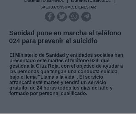
|
|
LABERINTO ESPAÑOL
LABERINTO ESPAÑOL
SALUD,CONSUMO, BIENESTAR
Sanidad pone en marcha el teléfono
024 para prevenir el suicidio
El Ministerio de Sanidad y entidades sociales han
presentado este martes el teléfono 024, que
gestiona la Cruz Roja, con el objetivo de ayudar a
las personas que tengan una conducta suicida,
bajo el lema "Llama a la vida". El servicio
arrancará este martes y tendrá un servicio
gratuito, de 24 horas todos los días del año y
formado por personal cualificado.
MIÉRCOLES, 11 MAYO 2022
AUTOR MARIO ROMERO
Mas artículos del mismo autor/a