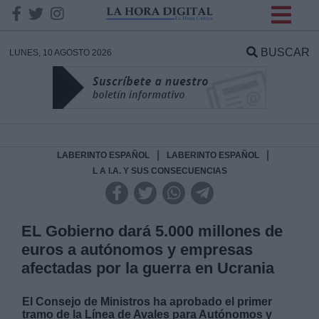
INFORMACION SOBRE LA
PROTECCIÓN DE TUS
BUSCAR
LUNES, 10 AGOSTO 2026
DATOS
Responsable:
Finalidad:
|
|
LABERINTO ESPAÑOL
LABERINTO ESPAÑOL
L A I.A. Y SUS CONSECUENCIAS
Datos tratados:
EL Gobierno dará 5.000 millones de
euros a autónomos y empresas
Legitimación:
afectadas por la guerra en Ucrania
Destinatarios:
El Consejo de Ministros ha aprobado el primer
tramo de la Línea de Avales para Autónomos y