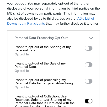
your opt-out. You may separately opt-out of the further
Una nueva Estrategia para generar
disclosure of your personal information by third parties on the
valor
IAB’s list of downstream participants. This information may
also be disclosed by us to third parties on the
IAB’s List of
Downstream Participants
that may further disclose it to other
third parties.
Personal Data Processing Opt Outs
I want to opt-out of the Sharing of my
personal data.
Opted In
I want to opt-out of the Sale of my
Personal Data.
Opted In
I want to opt-out of processing my
Personal Data for Targeted Advertising.
Los políticos, al diván
Opted In
I want to opt-out of Collection, Use,
Retention, Sale, and/or Sharing of my
Personal Data that Is Unrelated with the
Purposes for which it was collected.