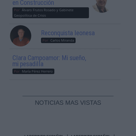
en Construcción
Por
Álvaro Frutos Rosado y Gabinete
Geopolítica de Crisis
Reconquista leonesa
Por
Carlos Miranda
Clara Campoamor: Mi sueño,
mi pesadilla
Por
María Pérez Herrero
NOTICIAS MAS VISTAS