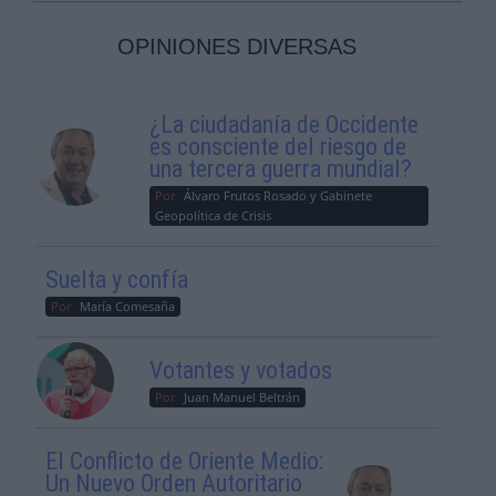
OPINIONES DIVERSAS
¿La ciudadanía de Occidente
es consciente del riesgo de
una tercera guerra mundial?
Por
Álvaro Frutos Rosado y Gabinete
Geopolítica de Crisis
Suelta y confía
Por
María Comesaña
Votantes y votados
Por
Juan Manuel Beltrán
El Conflicto de Oriente Medio:
Un Nuevo Orden Autoritario