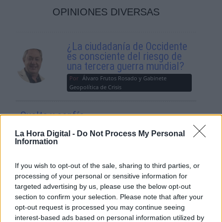
OPINIONES DIVERSAS
¿La ciudadanía de Occidente
es consciente del riesgo de
una tercera guerra mundial?
Por
Álvaro Frutos Rosado y Gabinete
Geopolítica de Crisis
Suelta y confía
Por
María Comesaña
La Hora Digital -
Do Not Process My Personal
Information
Votantes y votados
If you wish to opt-out of the sale, sharing to third parties, or
Por
Juan Manuel Beltrán
processing of your personal or sensitive information for
targeted advertising by us, please use the below opt-out
El Conflicto de Oriente Medio:
section to confirm your selection. Please note that after your
Un Nuevo Orden Autoritario
opt-out request is processed you may continue seeing
en Construcción
interest-based ads based on personal information utilized by