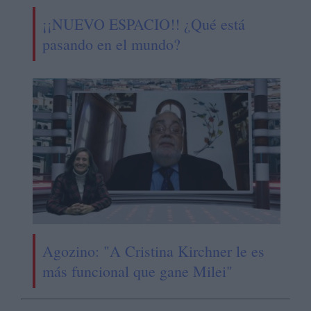
¡¡NUEVO ESPACIO!! ¿Qué está
pasando en el mundo?
Agozino: "A Cristina Kirchner le es
más funcional que gane Milei"