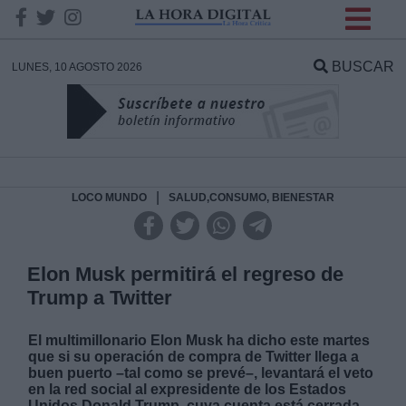
INFORMACION SOBRE LA
PROTECCIÓN DE TUS
BUSCAR
LUNES, 10 AGOSTO 2026
DATOS
Responsable:
Finalidad:
|
LOCO MUNDO
SALUD,CONSUMO, BIENESTAR
Datos tratados:
Elon Musk permitirá el regreso de
Trump a Twitter
Legitimación:
El multimillonario Elon Musk ha dicho este martes
que si su operación de compra de Twitter llega a
Destinatarios:
buen puerto –tal como se prevé–, levantará el veto
en la red social al expresidente de los Estados
Unidos Donald Trump, cuya cuenta está cerrada