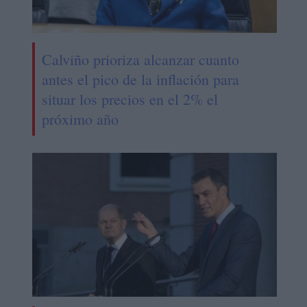
Calviño prioriza alcanzar cuanto
antes el pico de la inflación para
situar los precios en el 2% el
próximo año