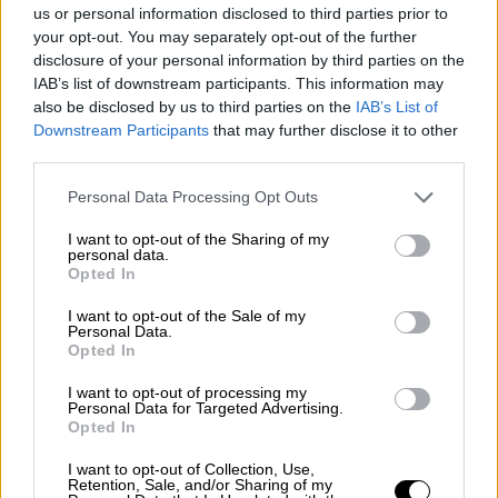
us or personal information disclosed to third parties prior to
Por
Álvaro Frutos Rosado y Gabinete
Geopolítica de Crisis
your opt-out. You may separately opt-out of the further
disclosure of your personal information by third parties on the
IAB’s list of downstream participants. This information may
Reconquista leonesa
also be disclosed by us to third parties on the
IAB’s List of
Por
Carlos Miranda
Downstream Participants
that may further disclose it to other
third parties.
Clara Campoamor: Mi sueño,
Personal Data Processing Opt Outs
mi pesadilla
I want to opt-out of the Sharing of my
Por
María Pérez Herrero
personal data.
Opted In
I want to opt-out of the Sale of my
Personal Data.
Opted In
NOTICIAS MAS VISTAS
I want to opt-out of processing my
Personal Data for Targeted Advertising.
Opted In
I want to opt-out of Collection, Use,
|
|
|
ARTE
ARTE
MARRUECOS
SALUD,CONSUMO, BIENESTAR
Retention, Sale, and/or Sharing of my