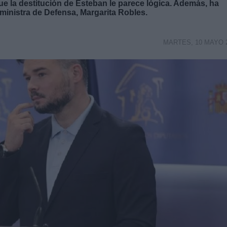
e la destitución de Esteban le parece lógica. Además, ha
ministra de Defensa, Margarita Robles.
MARTES, 10 MAYO 