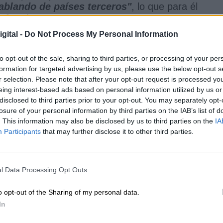
hablando de países terceros"
, lo que para él
 funciones"
.
gital -
Do Not Process My Personal Information
to opt-out of the sale, sharing to third parties, or processing of your per
formation for targeted advertising by us, please use the below opt-out s
irectora del CNI en la cuerda floja por las
r selection. Please note that after your opt-out request is processed y
 sobre el espionaje a políticos
eing interest-based ads based on personal information utilized by us or
disclosed to third parties prior to your opt-out. You may separately opt-
ez Macías
2
losure of your personal information by third parties on the IAB’s list of
. This information may also be disclosed by us to third parties on the
IA
Participants
that may further disclose it to other third parties.
 días que la situación de algunos cargos como el d
tamente
"insostenibles"
y lo ha corroborado con la
l Data Processing Opt Outs
caso cada día. Se
"pone en el lugar"
de los
ndo vean a Robles:
"pensarán si lo sabía o no lo
o opt-out of the Sharing of my personal data.
d en ambas situaciones, estuviera o no
"al tanto"
In