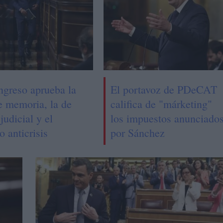
ngreso aprueba la
El portavoz de PDeCAT
e memoria, la de
califica de "márketing"
judicial y el
los impuestos anunciado
o anticrisis
por Sánchez