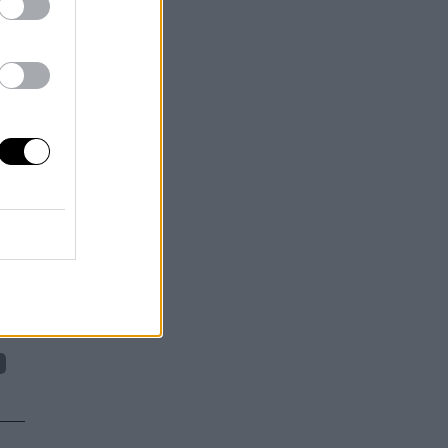
"
:
una