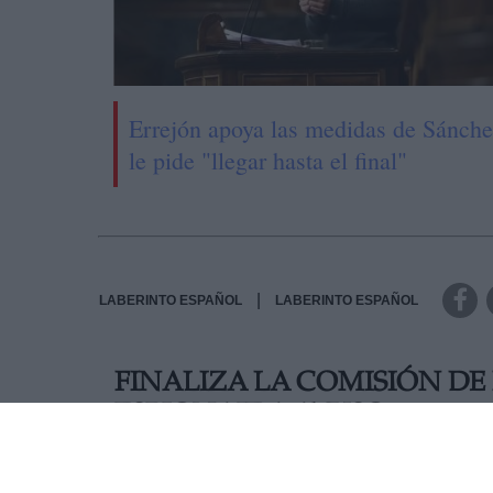
Errejón apoya las medidas de Sánche
le pide "llegar hasta el final"
|
LABERINTO ESPAÑOL
LABERINTO ESPAÑOL
FINALIZA LA COMISIÓN DE
ESPIONAJE A AYUSO