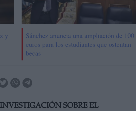
z y
Sánchez anuncia una ampliación de 100
euros para los estudiantes que ostentan
becas
 INVESTIGACIÓN SOBRE EL