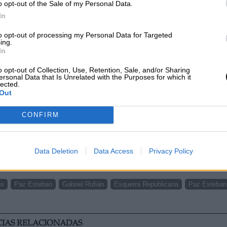
o opt-out of the Sale of my Personal Data.
In
rita Robles representa al
"PSOE más
a"
, por lo que es complicado que el ejecutivo deje
to opt-out of processing my Personal Data for Targeted
ing.
istra siga representando a la
"derecha moderada
In
o opt-out of Collection, Use, Retention, Sale, and/or Sharing
ersonal Data that Is Unrelated with the Purposes for which it
lected.
éfonos móviles más sensibles y protegidos del país
Out
ensa y Ministro del Interior.
CONFIRM
cas no es una concesión al independentismo, es 
Data Deletion
Data Access
Privacy Policy
0, 2022
us
Paz Esteban
Gabriel Rufián
Esquerra Republicana
Paz Esteban
CIAS RELACIONADAS