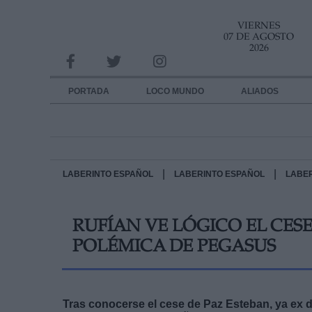
VIERNES
INFORMACION SOBRE LA PROTECCIÓN DE TUS DATOS
07 DE AGOSTO
2026
Responsable:
Finalidad:
PORTADA
LOCO MUNDO
ALIADOS
Datos tratados:
Legitimación:
Destinatarios:
|
|
LABERINTO ESPAÑOL
LABERINTO ESPAÑOL
LABE
Derechos:
RUFÍAN VE LÓGICO EL CESE
link
POLÉMICA DE PEGASUS
Información adicional
link
Tras conocerse el cese de Paz Esteban, ya ex d