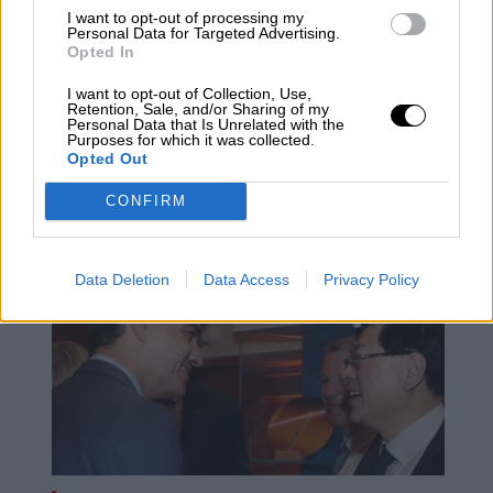
Por Concha Minguela
I want to opt-out of processing my
domingo, 1 de mayo de 2022
Personal Data for Targeted Advertising.
Opted In
I want to opt-out of Collection, Use,
Retention, Sale, and/or Sharing of my
Personal Data that Is Unrelated with the
Purposes for which it was collected.
Consejo de Ministros
Margarita Robles
Pedro Sánchez
Opted Out
CONFIRM
NOTICIAS RELACIONADAS
Data Deletion
Data Access
Privacy Policy