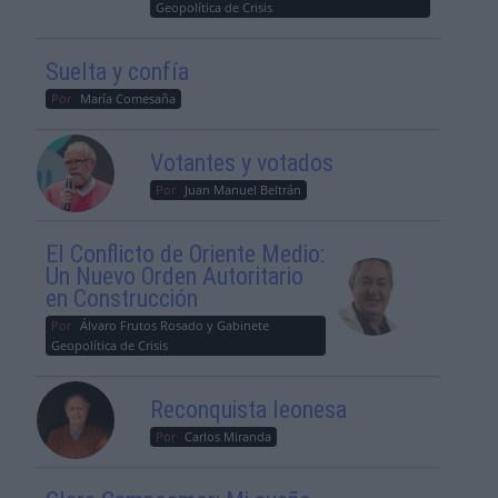
Geopolítica de Crisis
Suelta y confía
Por
María Comesaña
Votantes y votados
Por
Juan Manuel Beltrán
El Conflicto de Oriente Medio:
Un Nuevo Orden Autoritario
en Construcción
Por
Álvaro Frutos Rosado y Gabinete
Geopolítica de Crisis
Reconquista leonesa
Por
Carlos Miranda