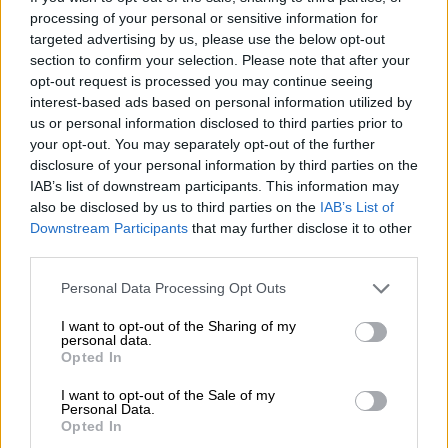
explicaciones” y exigen “la desclasificación de
processing of your personal or sensitive information for
las presuntas autorizaciones judiciales para
targeted advertising by us, please use the below opt-out
intervenir las comunicaciones del presidente
section to confirm your selection. Please note that after your
catalán”.
opt-out request is processed you may continue seeing
interest-based ads based on personal information utilized by
us or personal information disclosed to third parties prior to
Además, han anunciado que
la Generalitat se
your opt-out. You may separately opt-out of the further
personará como acusación particular
en las
disclosure of your personal information by third parties on the
causas abiertas en la Audiencia Nacional y en
IAB’s list of downstream participants. This information may
el juzgado de Instrucción número 32 de
also be disclosed by us to third parties on the
IAB’s List of
Barcelona donde se investigan los hechos.
Downstream Participants
that may further disclose it to other
third parties.
Personal Data Processing Opt Outs
I want to opt-out of the Sharing of my
personal data.
Opted In
I want to opt-out of the Sale of my
Personal Data.
Pegasus y la mano de Dios
Opted In