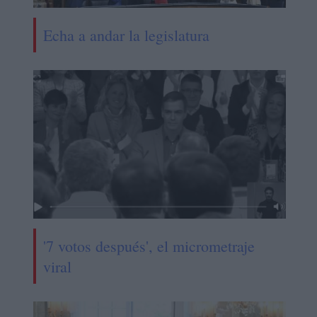
Echa a andar la legislatura
'7 votos después', el micrometraje
viral