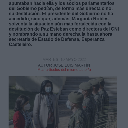
apuntaban hacia ella y los socios parlamentarios
del Gobierno pedían, de forma más directa o no,
su destitución. El presidente del Gobierno no ha
accedido, sino que, además, Margarita Robles
solventa la situación aún más fortalecida con la
destitución de Paz Esteban como directora del CNI
y nombrando a su mano derecha la hasta ahora
Derechos:
secretaria de Estado de Defensa, Esperanza
Casteleiro.
link
MARTES, 10 MAYO 2022
Información adicional
AUTOR JOSE LUIS MARTÍN
link
Mas artículos del mismo autor/a