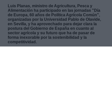
Luis Planas, ministro de Agricultura, Pesca y
Alimentación ha participado en las jornadas "Día
de Europa, 60 años de Política Agrícola Común",
organizadas por la Universidad Pablo de Olavide,
en Sevilla, y ha aprovechado para dejar clara la
postura del Gobierno de España en cuanto al
sector agrícola y su futuro que ha de pasar de
forma inexorable por la sostenibilidad y la
competitividad.
MARTES, 10 MAYO 2022
AUTOR GABRIELLE GÓMEZ MACÍAS
Mas artículos del mismo autor/a