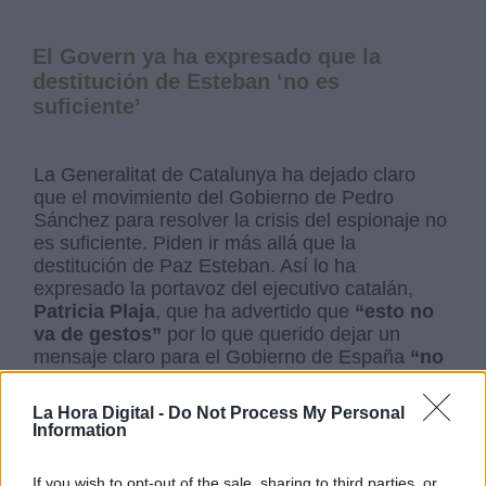
El Govern ya ha expresado que la
destitución de Esteban ‘no es
suficiente’
La Generalitat de Catalunya ha dejado claro
que el movimiento del Gobierno de Pedro
Sánchez para resolver la crisis del espionaje no
es suficiente. Piden ir más allá que la
destitución de Paz Esteban. Así lo ha
expresado la portavoz del ejecutivo catalán,
Patricia Plaja
, que ha advertido que
“esto no
va de gestos”
por lo que querido dejar un
mensaje claro para el Gobierno de España
“no
lo resuelve todo, no cierra el tema y quien
piense así se equivoca”.
La Hora Digital -
Do Not Process My Personal
Information
Desde Cataluña quieren que se den “todas las
If you wish to opt-out of the sale, sharing to third parties, or