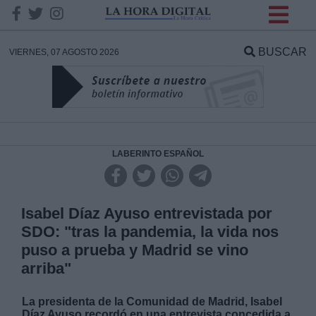
INFORMACION SOBRE LA
PROTECCIÓN DE TUS
BUSCAR
VIERNES, 07 AGOSTO 2026
DATOS
Responsable:
Finalidad:
LABERINTO ESPAÑOL
Datos tratados:
Isabel Díaz Ayuso entrevistada por
SDO: "tras la pandemia, la vida nos
puso a prueba y Madrid se vino
Legitimación:
arriba"
Destinatarios:
La presidenta de la Comunidad de Madrid, Isabel
Díaz Ayuso recordó en una entrevista concedida a