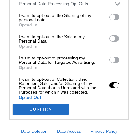
Personal Data Processing Opt Outs
Fallece la joven apuñalada por su
I want to opt-out of the Sharing of my
personal data.
expareja en Parla
Opted In
I want to opt-out of the Sale of my
Personal Data.
Opted In
I want to opt-out of processing my
Personal Data for Targeted Advertising.
Opted In
I want to opt-out of Collection, Use,
Retention, Sale, and/or Sharing of my
Personal Data that Is Unrelated with the
Purposes for which it was collected.
Opted Out
CONFIRM
Madrid intensifica la seguridad para
la cumbre de la OTAN
Data Deletion
Data Access
Privacy Policy