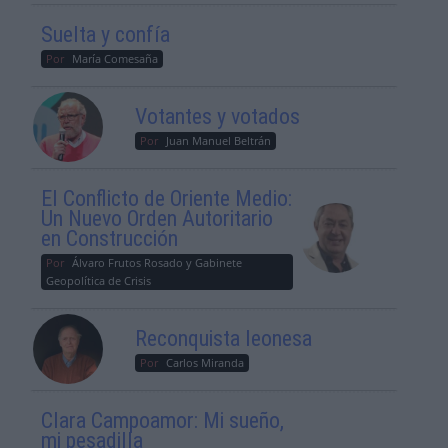
Suelta y confía
Por
María Comesaña
Votantes y votados
Por
Juan Manuel Beltrán
El Conflicto de Oriente Medio:
Un Nuevo Orden Autoritario
en Construcción
Por
Álvaro Frutos Rosado y Gabinete
Geopolítica de Crisis
Reconquista leonesa
Por
Carlos Miranda
Clara Campoamor: Mi sueño,
mi pesadilla