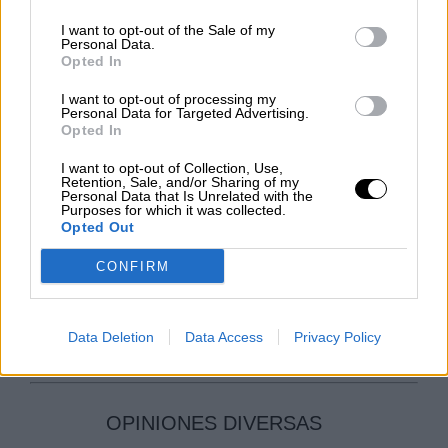
aumentado un 24,6%, mientras que los de la
I want to opt-out of the Sale of my
Administración Central se limitan al 10%.
Personal Data.
Opted In
En esta línea ha valorado positivamente la
I want to opt-out of processing my
Personal Data for Targeted Advertising.
actuación del Gobierno que ha permitido
Opted In
“blindar los servicios públicos sanitarios,
educativos, de atención a los sectores más
I want to opt-out of Collection, Use,
vulnerables sin afectar a las cuentas
Retention, Sale, and/or Sharing of my
Personal Data that Is Unrelated with the
públicas”
e incluso sanearlas en las
Purposes for which it was collected.
Comunidades Autónomas. Por otra parte, las
Opted Out
ministras comparecientes, han situado la
tasa
de déficit público para el año 2022 en un 5%
CONFIRM
del PIB
, apuntando a que esto se debe a los
buenos resultados del año 2021 que consiguió
la bajada de déficit más importante.
Data Deletion
Data Access
Privacy Policy
OPINIONES DIVERSAS