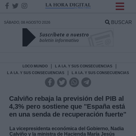
INFORMACION SOBRE LA
PROTECCIÓN DE TUS
BUSCAR
SÁBADO, 08 AGOSTO 2026
DATOS
Responsable:
Finalidad:
|
|
LOCO MUNDO
L A I.A. Y SUS CONSECUENCIAS
|
L A I.A. Y SUS CONSECUENCIAS
L A I.A. Y SUS CONSECUENCIAS
Datos tratados:
Calviño rebaja la previsión del PIB al
4,3% pero sostiene que "España está
Legitimación:
en una senda de recuperación fuerte"
Destinatarios:
La vicepresidenta económica del Gobierno, Nadia
Calviño y la ministra de Hacienda María Jesús