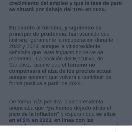
crecimiento del empleo y que la tasa de paro
se situará por debajo del 10% en 2025.
En cuanto al turismo, y siguiendo su
principio de prudencia
, han asumido que
lastrará ligeramente la recuperación durante
2022 y 2023, aunque la vicepresidente
señalaba que
“este impacto no se ve de
momento”.
La posición del Ejecutivo, de
Sánchez, asume que
el turismo no
compensara el alza de los precios actua
l,
aunque apuntan que volverá a contribuir de
forma positiva a partir de 2024.
De forma más positiva la vicepresidenta
anunciaba que
“ya hemos dejado atrás el
pico de la inflación”
y esperan que
se sitúe
en el 2% en 2023, en línea con las
previsiones del Banco Central Europeo y el