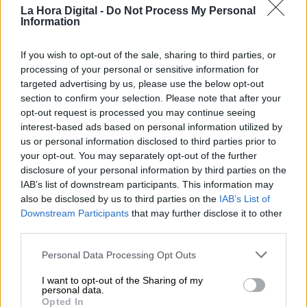
Banco de España.
La Hora Digital -
Do Not Process My Personal
Information
Sobre el Plan de Estabilidad
, la ministra de
If you wish to opt-out of the sale, sharing to third parties, or
Hacienda ha comentado la intención de reducir
processing of your personal or sensitive information for
el déficit público y deuda, pero manteniendo la
targeted advertising by us, please use the below opt-out
atención a las necesidades públicas por la
section to confirm your selection. Please note that after your
COVID y la guerra.
opt-out request is processed you may continue seeing
interest-based ads based on personal information utilized by
us or personal information disclosed to third parties prior to
La ministra ha aprovechado la rueda de prensa
your opt-out. You may separately opt-out of the further
para
desmentir al Partido Popular que en
disclosure of your personal information by third parties on the
repetidas ocasiones aseguraba que el
IAB’s list of downstream participants. This information may
Gobierno se está “forrando” debido a la
also be disclosed by us to third parties on the
IAB’s List of
inflación
, la hacía señalando que “el
Downstream Participants
that may further disclose it to other
incremento de recaudación que está
third parties.
experimentando la administración púbica en
más del 80% se debe a la creación de empleo y
Personal Data Processing Opt Outs
al crecimiento económico”.
También ha
desmentido la falta de apoyo a las
I want to opt-out of the Sharing of my
Comunidades Autónomas,
mostrando cómo
personal data.
los ingresos de las Comunidades han
Opted In