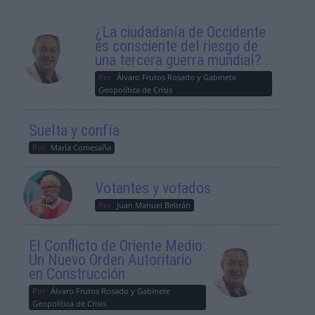
¿La ciudadanía de Occidente
es consciente del riesgo de
una tercera guerra mundial?
Por
Álvaro Frutos Rosado y Gabinete
Geopolítica de Crisis
Suelta y confía
Por
María Comesaña
Votantes y votados
Por
Juan Manuel Beltrán
El Conflicto de Oriente Medio:
Un Nuevo Orden Autoritario
en Construcción
Por
Álvaro Frutos Rosado y Gabinete
Geopolítica de Crisis