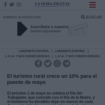
INFORMACION SOBRE LA
PROTECCIÓN DE TUS
BUSCAR
DOMINGO, 09 AGOSTO 2026
DATOS
Responsable:
Finalidad:
|
|
LABERINTO ESPAÑOL
LABERINTO ESPAÑOL
|
L A I.A. Y SUS CONSECUENCIAS
L A I.A. Y SUS CONSECUENCIAS
Datos tratados:
El turismo rural crece un 10% para el
puente de mayo
Legitimación:
El próximo 1 de mayo se celebra el Día del
Destinatarios:
Trabajador, que coincide con el Día de la Madre, y
el Gobierno ha decidido dejar en manos de cada