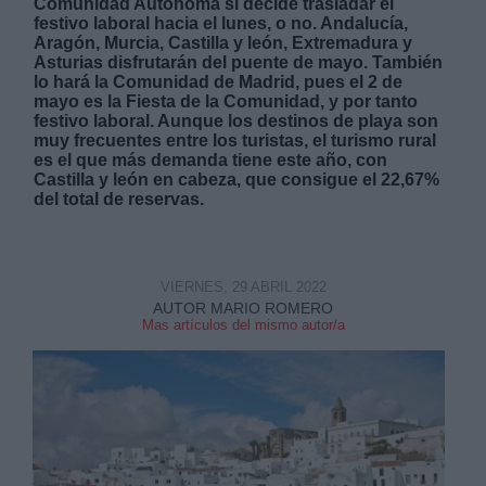
Comunidad Autónoma si decide trasladar el
festivo laboral hacia el lunes, o no. Andalucía,
Aragón, Murcia, Castilla y león, Extremadura y
Asturias disfrutarán del puente de mayo. También
lo hará la Comunidad de Madrid, pues el 2 de
mayo es la Fiesta de la Comunidad, y por tanto
festivo laboral. Aunque los destinos de playa son
muy frecuentes entre los turistas, el turismo rural
Derechos:
es el que más demanda tiene este año, con
Castilla y león en cabeza, que consigue el 22,67%
del total de reservas.
link
Información adicional
link
VIERNES, 29 ABRIL 2022
AUTOR MARIO ROMERO
Mas artículos del mismo autor/a