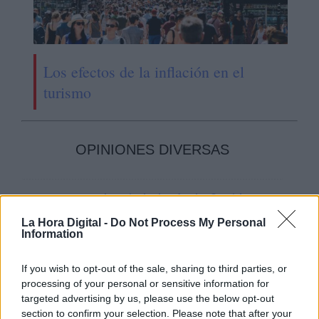
Los efectos de la inflación en el
turismo
OPINIONES DIVERSAS
¿La ciudadanía de Occidente
es consciente del riesgo de
La Hora Digital -
Do Not Process My Personal
una tercera guerra mundial?
Information
Por
Álvaro Frutos Rosado y Gabinete
Geopolítica de Crisis
If you wish to opt-out of the sale, sharing to third parties, or
processing of your personal or sensitive information for
Suelta y confía
targeted advertising by us, please use the below opt-out
section to confirm your selection. Please note that after your
Por
María Comesaña