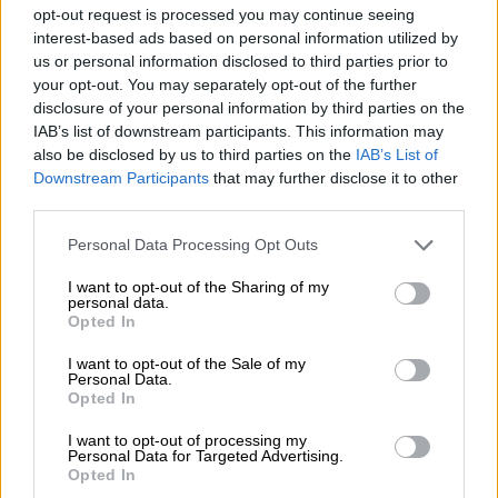
opt-out request is processed you may continue seeing
interest-based ads based on personal information utilized by
Votantes y votados
us or personal information disclosed to third parties prior to
your opt-out. You may separately opt-out of the further
Por
Juan Manuel Beltrán
disclosure of your personal information by third parties on the
IAB’s list of downstream participants. This information may
El Conflicto de Oriente Medio:
also be disclosed by us to third parties on the
IAB’s List of
Un Nuevo Orden Autoritario
Downstream Participants
that may further disclose it to other
en Construcción
third parties.
Por
Álvaro Frutos Rosado y Gabinete
Geopolítica de Crisis
Personal Data Processing Opt Outs
I want to opt-out of the Sharing of my
personal data.
Reconquista leonesa
Opted In
Por
Carlos Miranda
I want to opt-out of the Sale of my
Personal Data.
Clara Campoamor: Mi sueño,
Opted In
mi pesadilla
I want to opt-out of processing my
Por
María Pérez Herrero
Personal Data for Targeted Advertising.
Opted In