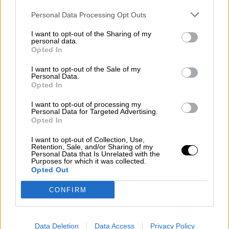
Personal Data Processing Opt Outs
I want to opt-out of the Sharing of my
Iglesias estalla contra Ferreras por
personal data.
Opted In
sus audios filtrados con Villarejo
I want to opt-out of the Sale of my
Personal Data.
Opted In
I want to opt-out of processing my
Personal Data for Targeted Advertising.
Opted In
I want to opt-out of Collection, Use,
Retention, Sale, and/or Sharing of my
Personal Data that Is Unrelated with the
Purposes for which it was collected.
Opted Out
CONFIRM
Raquel Sánchez apuesta por los
convenios para ejecutar el Plan
Data Deletion
Data Access
Privacy Policy