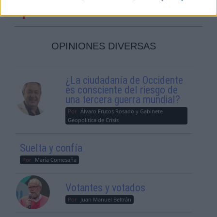
Estatal de vivienda
OPINIONES DIVERSAS
¿La ciudadanía de Occidente
es consciente del riesgo de
una tercera guerra mundial?
Por
Álvaro Frutos Rosado y Gabinete
Geopolítica de Crisis
Suelta y confía
Por
María Comesaña
Votantes y votados
Por
Juan Manuel Beltrán