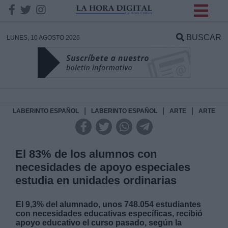
INFORMACION SOBRE LA
PROTECCIÓN DE TUS
BUSCAR
LUNES, 10 AGOSTO 2026
DATOS
Responsable:
Finalidad:
|
|
|
LABERINTO ESPAÑOL
LABERINTO ESPAÑOL
ARTE
ARTE
Datos tratados:
El 83% de los alumnos con
necesidades de apoyo especiales
estudia en unidades ordinarias
Legitimación:
El 9,3% del alumnado, unos 748.054 estudiantes
Destinatarios:
con necesidades educativas específicas, recibió
apoyo educativo el curso pasado, según la