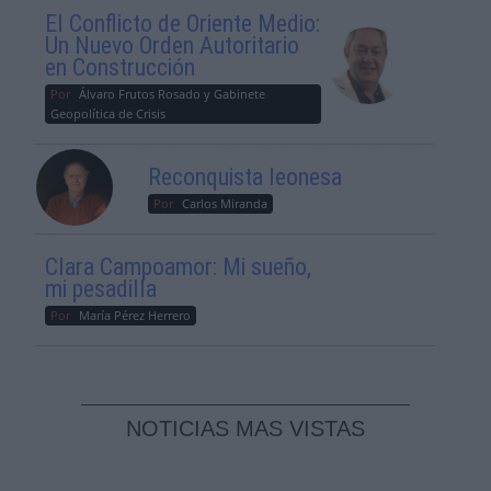
El Conflicto de Oriente Medio:
Un Nuevo Orden Autoritario
en Construcción
Por
Álvaro Frutos Rosado y Gabinete
Geopolítica de Crisis
Reconquista leonesa
Por
Carlos Miranda
Clara Campoamor: Mi sueño,
mi pesadilla
Por
María Pérez Herrero
NOTICIAS MAS VISTAS