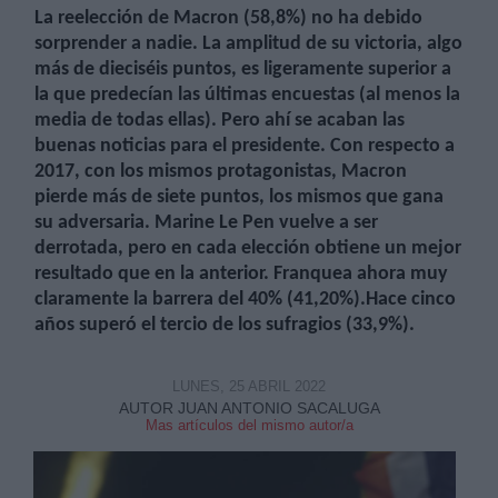
La reelección de Macron (58,8%) no ha debido
sorprender a nadie. La amplitud de su victoria, algo
más de dieciséis puntos, es ligeramente superior a
la que predecían las últimas encuestas (al menos la
media de todas ellas). Pero ahí se acaban las
buenas noticias para el presidente. Con respecto a
Derechos:
2017, con los mismos protagonistas, Macron
pierde más de siete puntos, los mismos que gana
link
su adversaria. Marine Le Pen vuelve a ser
Información adicional
derrotada, pero en cada elección obtiene un mejor
link
resultado que en la anterior. Franquea ahora muy
claramente la barrera del 40% (41,20%).Hace cinco
años superó el tercio de los sufragios (33,9%).
LUNES, 25 ABRIL 2022
AUTOR JUAN ANTONIO SACALUGA
Mas artículos del mismo autor/a