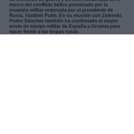
marco del conflicto bélico provocado por la
invasión militar ordenada por el presidente de
Rusia, Vladímir Putin. En su reunión con Zelenski,
Pedro Sánchez también ha confirmado el mayor
envío de equipo militar de España a Ucrania para
hacer frente a las tropas rusas.
JUEVES, 21 ABRIL 2022
AUTOR MARIO ROMERO
Mas artículos del mismo autor/a