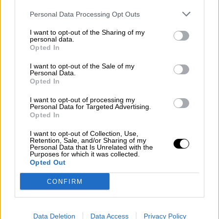
Personal Data Processing Opt Outs
NOTICIAS RELACIONADAS
I want to opt-out of the Sharing of my
personal data.
Opted In
I want to opt-out of the Sale of my
Personal Data.
Opted In
I want to opt-out of processing my
Personal Data for Targeted Advertising.
Opted In
I want to opt-out of Collection, Use,
Retention, Sale, and/or Sharing of my
Personal Data that Is Unrelated with the
Congo: Entre la tragedia de la
Purposes for which it was collected.
Opted Out
maldición de los recursos y la
hipocresía de Occidente
CONFIRM
Data Deletion
Data Access
Privacy Policy