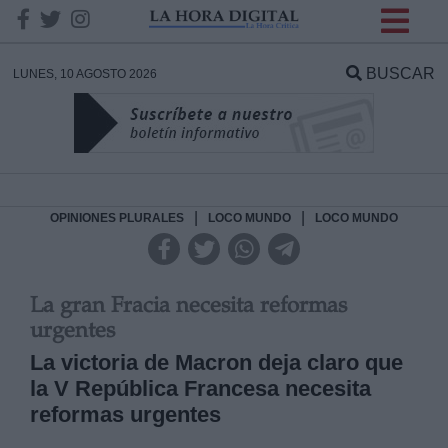
INFORMACION SOBRE LA
PROTECCIÓN DE TUS
BUSCAR
LUNES, 10 AGOSTO 2026
DATOS
Responsable:
Finalidad:
|
|
OPINIONES PLURALES
LOCO MUNDO
LOCO MUNDO
Datos tratados:
La gran Fracia necesita reformas
urgentes
La victoria de Macron deja claro que
Legitimación:
la V República Francesa necesita
Destinatarios:
reformas urgentes