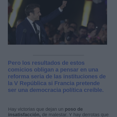
Pero los resultados de estos
comicios obligan a pensar en una
reforma seria de las instituciones de
la V República si Francia pretende
ser una democracia política creíble.
Hay victorias que dejan un
poso de
insatisfacción,
de malestar. Y hay derrotas que