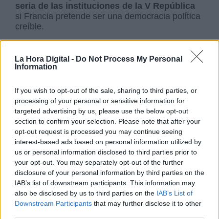
seria de las instituciones de la V República
si Francia pretende ser una democracia política
creíble.
SOBRE EL AUTOR
La Hora Digital -
Do Not Process My Personal
Information
If you wish to opt-out of the sale, sharing to third parties, or
Juan Antonio Sacaluga
processing of your personal or sensitive information for
Licenciado en C.C. de la Información por la UCM y
targeted advertising by us, please use the below opt-out
Licenciado en Filosofía y Letras UAM. Ha trabajado
section to confirm your selection. Please note that after your
30 años en RTVE donde ha sido Coordinador de los
corresponsales en RNE, Jefe de Internacional de los
opt-out request is processed you may continue seeing
Telediarios (1988-1995), Director de Telediario
interest-based ads based on personal information utilized by
Internacional (1995-1999) y Director de 'En Portada'.
us or personal information disclosed to third parties prior to
Ha sido profesor de Televisión en el Master
your opt-out. You may separately opt-out of the further
Relaciones Internacionales y Comunicación, de la
Universidad Complutense de Madrid, entre 2000 y
disclosure of your personal information by third parties on the
2010.
IAB’s list of downstream participants. This information may
also be disclosed by us to third parties on the
IAB’s List of
Downstream Participants
that may further disclose it to other
Macron
Marine Le Pen
Elecciones Francia
Europa
third parties.