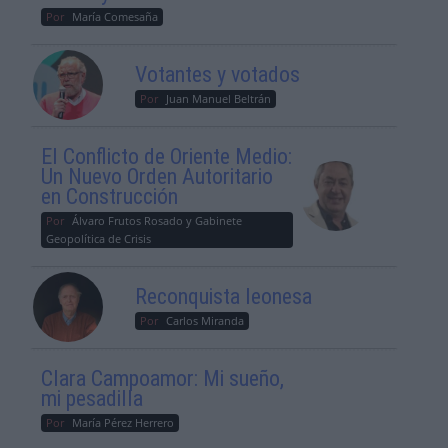
Por
María Comesaña
Votantes y votados
Por
Juan Manuel Beltrán
El Conflicto de Oriente Medio:
Un Nuevo Orden Autoritario
en Construcción
Por
Álvaro Frutos Rosado y Gabinete
Geopolítica de Crisis
Reconquista leonesa
Por
Carlos Miranda
Clara Campoamor: Mi sueño,
mi pesadilla
Por
María Pérez Herrero