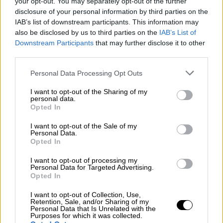
your opt-out. You may separately opt-out of the further
los primeros en hacer la EBAU
disclosure of your personal information by third parties on the
IAB’s list of downstream participants. This information may
also be disclosed by us to third parties on the
IAB’s List of
Downstream Participants
that may further disclose it to other
third parties.
Personal Data Processing Opt Outs
I want to opt-out of the Sharing of my
personal data.
Opted In
I want to opt-out of the Sale of my
Personal Data.
Opted In
España apuesta por el turismo
I want to opt-out of processing my
Personal Data for Targeted Advertising.
sostenible ante las Naciones Unidas
Opted In
I want to opt-out of Collection, Use,
Retention, Sale, and/or Sharing of my
Personal Data that Is Unrelated with the
OPINIONES DIVERSAS
Purposes for which it was collected.