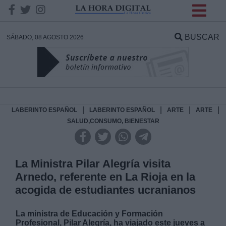
INFORMACION SOBRE LA
PROTECCIÓN DE TUS
BUSCAR
SÁBADO, 08 AGOSTO 2026
DATOS
Responsable:
Finalidad:
|
|
|
|
LABERINTO ESPAÑOL
LABERINTO ESPAÑOL
ARTE
ARTE
SALUD,CONSUMO, BIENESTAR
Datos tratados:
La Ministra Pilar Alegría visita
Arnedo, referente en La Rioja en la
Legitimación:
acogida de estudiantes ucranianos
Destinatarios:
La ministra de Educación y Formación
Profesional, Pilar Alegría, ha viajado este jueves a