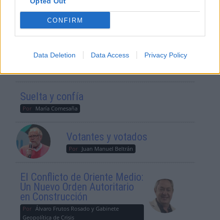
Opted Out
CONFIRM
¿La ciudadanía de Occidente
es consciente del riesgo de
una tercera guerra mundial?
Data Deletion
Data Access
Privacy Policy
Por
Álvaro Frutos Rosado y Gabinete
Geopolítica de Crisis
Suelta y confía
Por
María Comesaña
Votantes y votados
Por
Juan Manuel Beltrán
El Conflicto de Oriente Medio:
Un Nuevo Orden Autoritario
en Construcción
Por
Álvaro Frutos Rosado y Gabinete
Geopolítica de Crisis