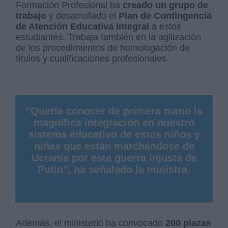
Formación Profesional ha
creado un grupo de
trabajo
y desarrollado el
Plan de Contingencia
de Atención Educativa Integral
a estos
estudiantes. Trabaja también en la agilización
de los procedimientos de homologación de
títulos y cualificaciones profesionales.
"Quería conocer de primera mano la
magnífica integración en nuestro
sistema educativo de estos niños y
niñas que están marchándose de
Ucrania por esta guerra injusta de
Putin", ha señalado la ministra.
Además, el ministerio ha convocado
200 plazas