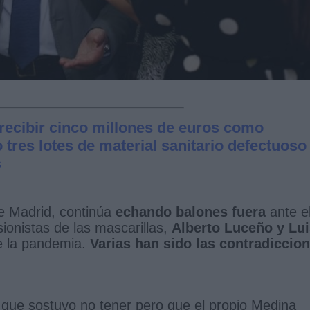
recibir cinco millones de euros como
 tres lotes de material sanitario defectuoso
s
de Madrid, continúa
echando balones fuera
ante e
ionistas de las mascarillas,
Alberto Luceño y Lui
e la pandemia.
Varias han sido las contradiccio
que sostuvo no tener pero que el propio Medina