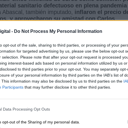
aterial sanitario defectuoso en plena pandemia
a Abascal, también imputado,
inflaron el precio d
sos, y aprovecharon su amistad con Carlos
 para obtener las millonarias comisiones
, según
orrupción tras una investigación que desveló
gital -
Do Not Process My Personal Information
to opt-out of the sale, sharing to third parties, or processing of your per
formation for targeted advertising by us, please use the below opt-out s
r selection. Please note that after your opt-out request is processed y
eing interest-based ads based on personal information utilized by us or
nacional
disclosed to third parties prior to your opt-out. You may separately opt-
losure of your personal information by third parties on the IAB’s list of
CIAS RELACIONADAS
. This information may also be disclosed by us to third parties on the
IA
Participants
that may further disclose it to other third parties.
l Data Processing Opt Outs
o opt-out of the Sharing of my personal data.