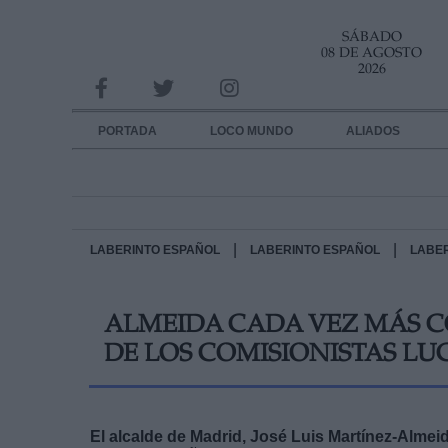
SÁBADO
INFORMACION SOBRE LA PROTECCIÓN DE TUS DATOS
08 DE AGOSTO
2026
Responsable:
Finalidad:
PORTADA
LOCO MUNDO
ALIADOS
Datos tratados:
Legitimación:
Destinatarios:
|
|
LABERINTO ESPAÑOL
LABERINTO ESPAÑOL
LABE
Derechos:
ALMEIDA CADA VEZ MÁS 
link
DE LOS COMISIONISTAS L
Información adicional
link
El alcalde de Madrid, José Luis Martínez-Almeida