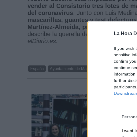
vender al Consistorio tres lotes de m
del coronavirus
. Junto con Luis Medin
mascarillas, guantes y test defectuo
Martínez-Almeida, primo del alcalde,
describe la querella de la Fiscalía Antic
La Hora Di
elDiario.es.
If you wish 
sensitive in
confirm you
continue se
España
Ayuntamiento de Madrid
corrupcion del pp
information 
further disc
NOTI
participants
Downstream 
Persona
I want t