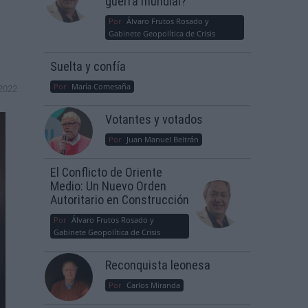
guerra mundial?
Por
Álvaro Frutos Rosado y
Gabinete Geopolítica de Crisis
Suelta y confía
Por
María Comesaña
2022
Votantes y votados
Por
Juan Manuel Beltrán
El Conflicto de Oriente
Medio: Un Nuevo Orden
Autoritario en Construcción
Por
Álvaro Frutos Rosado y
Gabinete Geopolítica de Crisis
Reconquista leonesa
Por
Carlos Miranda