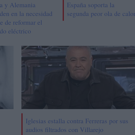
a y Alemania
España soporta la
iden en la necesidad
segunda peor ola de calo
e de reformar el
do eléctrico
Iglesias estalla contra Ferreras por sus
audios filtrados con Villarejo