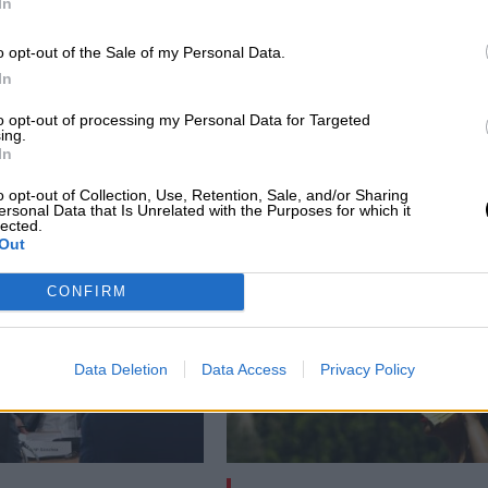
In
o opt-out of the Sale of my Personal Data.
In
s
Esperamos que Pedro Sánchez recupere
to opt-out of processing my Personal Data for Targeted
ing.
el sentido de sus palabras
In
o opt-out of Collection, Use, Retention, Sale, and/or Sharing
ersonal Data that Is Unrelated with the Purposes for which it
lected.
Out
CONFIRM
Data Deletion
Data Access
Privacy Policy