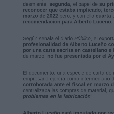
desmiente;
segunda
, el papel de
su pr
reconocer que estaba implicado
;
terc
marzo de 2022
pero, y con ello
cuarta
c
recomendación para Alberto Luceño.
Según señala el diario
Público
, el expor
profesionalidad de Alberto Luceño co
por una carta escrita en castellano e 
de marzo,
no fue presentada por el Ay
El documento, una especie de carta de 
empresario ejercía como intermediario 
corroborada ante el fiscal en marzo 
centralizaba las compras de material, qu
problemas en la fabricación
”.
Alberto Luceño está imputado por re