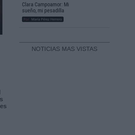
Clara Campoamor: Mi
sueño, mi pesadilla
Por
María Pérez Herrero
NOTICIAS MAS VISTAS
l
s
nes