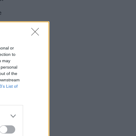
e
sonal or
ection to
ou may
 personal
out of the
 downstream
B’s List of