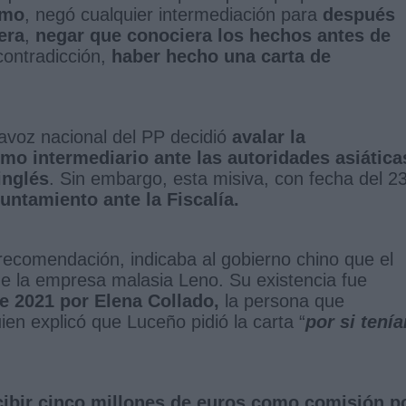
imo
, negó cualquier intermediación para
después
era
,
negar que conociera los hechos antes de
ontradicción,
haber hecho una carta de
tavoz nacional del PP decidió
avalar la
mo intermediario ante las autoridades asiática
inglés
. Sin embargo, esta misiva, con fecha del 2
untamiento ante la Fiscalía.
recomendación, indicaba al gobierno chino que el
de la empresa malasia Leno. Su existencia fue
de 2021 por Elena Collado,
la persona que
ien explicó que Luceño pidió la carta “
por si tenía
cibir cinco millones de euros como comisión p