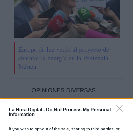
Europa da luz verde al proyecto de
abaratar la energía en la Península
Ibérica
OPINIONES DIVERSAS
La Hora Digital -
Do Not Process My Personal
¿La ciudadanía de Occidente
Information
es consciente del riesgo de
una tercera guerra mundial?
If you wish to opt-out of the sale, sharing to third parties, or
Por
Álvaro Frutos Rosado y Gabinete