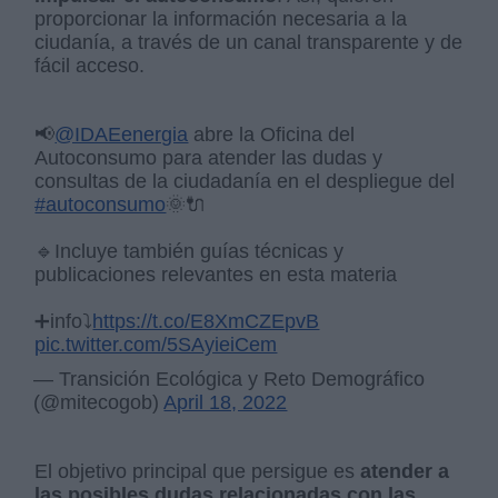
proporcionar la información necesaria a la
ciudanía, a través de un canal transparente y de
fácil acceso.
📢
@IDAEenergia
abre la Oficina del
Autoconsumo para atender las dudas y
consultas de la ciudadanía en el despliegue del
#autoconsumo
🌞🔌
🔹Incluye también guías técnicas y
publicaciones relevantes en esta materia
➕info⤵️
https://t.co/E8XmCZEpvB
pic.twitter.com/5SAyieiCem
— Transición Ecológica y Reto Demográfico
(@mitecogob)
April 18, 2022
El objetivo principal que persigue es
atender a
las posibles dudas relacionadas con las