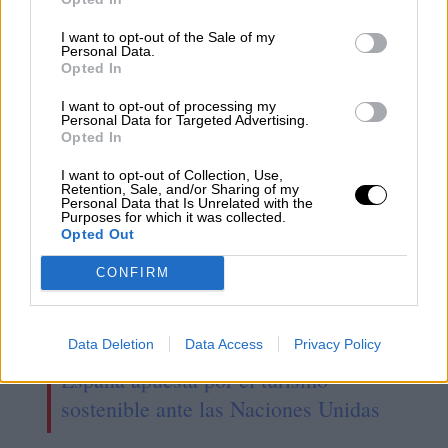
La víctima de Dos Hermanas
I want to opt-out of the Sale of my
asesinada por su marido recibió más
Personal Data.
Opted In
de cien puñaladas
I want to opt-out of processing my
Personal Data for Targeted Advertising.
Opted In
I want to opt-out of Collection, Use,
Retention, Sale, and/or Sharing of my
Personal Data that Is Unrelated with the
Purposes for which it was collected.
Opted Out
CONFIRM
Data Deletion
Data Access
Privacy Policy
España apuesta por el turismo
sostenible ante las Naciones Unidas