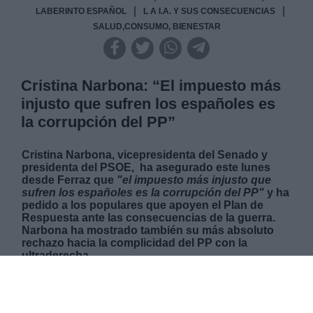
|
|
LABERINTO ESPAÑOL
L A I.A. Y SUS CONSECUENCIAS
SALUD,CONSUMO, BIENESTAR
Cristina Narbona: “El impuesto más
injusto que sufren los españoles es
la corrupción del PP”
Cristina Narbona, vicepresidenta del Senado y
presidenta del PSOE, ha asegurado este lunes
desde Ferraz que
"el impuesto más injusto que
sufren los españoles es la corrupción del PP"
y ha
pedido a los populares que apoyen el Plan de
Respuesta ante las consecuencias de la guerra.
Narbona ha mostrado también su más absoluto
rechazo hacia la complicidad del PP con la
ultraderecha.
LUNES, 18 ABRIL 2022