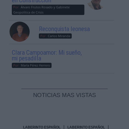
en Construcción
Por
Álvaro Frutos Rosado y Gabinete
Geopolítica de Crisis
Reconquista leonesa
Por
Carlos Miranda
Clara Campoamor: Mi sueño,
mi pesadilla
Por
María Pérez Herrero
NOTICIAS MAS VISTAS
|
|
LABERINTO ESPAÑOL
LABERINTO ESPAÑOL