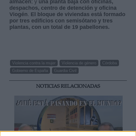
almacén
; y
una planta baja con oficinas,
despachos, centro de detención y oficina
Viogén
.
El bloque de viviendas está formado
por tres edificios con semisótano y tres
plantas, con un total de 19 pabellones.
Violencia contra la mujer
Violencia de género
Córdoba
Gobierno de España
Guardia Civil
NOTICIAS RELACIONADAS