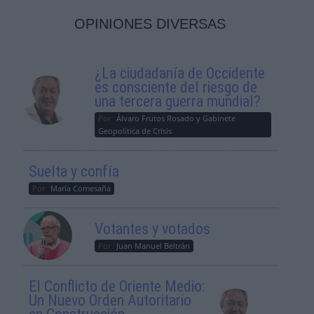
OPINIONES DIVERSAS
¿La ciudadanía de Occidente
es consciente del riesgo de
una tercera guerra mundial?
Por
Álvaro Frutos Rosado y Gabinete
Geopolítica de Crisis
Suelta y confía
Por
María Comesaña
Votantes y votados
Por
Juan Manuel Beltrán
El Conflicto de Oriente Medio:
Un Nuevo Orden Autoritario