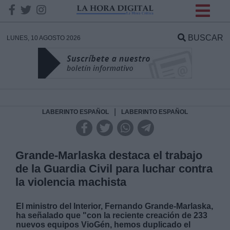
INFORMACION SOBRE LA
PROTECCIÓN DE TUS
BUSCAR
LUNES, 10 AGOSTO 2026
DATOS
Responsable:
Finalidad:
|
LABERINTO ESPAÑOL
LABERINTO ESPAÑOL
Datos tratados:
Grande-Marlaska destaca el trabajo
de la Guardia Civil para luchar contra
la violencia machista
Legitimación:
El ministro del Interior, Fernando Grande-Marlaska,
Destinatarios:
ha señalado que "con la reciente creación de 233
nuevos equipos VioGén, hemos duplicado el