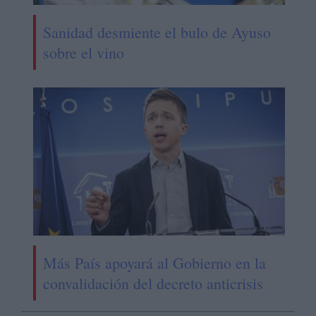
Sanidad desmiente el bulo de Ayuso
sobre el vino
Más País apoyará al Gobierno en la
convalidación del decreto anticrisis