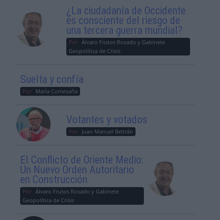
¿La ciudadanía de Occidente
es consciente del riesgo de
una tercera guerra mundial?
Por
Álvaro Frutos Rosado y Gabinete
Geopolítica de Crisis
Suelta y confía
Por
María Comesaña
Votantes y votados
Por
Juan Manuel Beltrán
El Conflicto de Oriente Medio:
Un Nuevo Orden Autoritario
en Construcción
Por
Álvaro Frutos Rosado y Gabinete
Geopolítica de Crisis