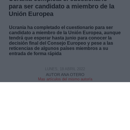
para ser candidato a miembro de la
Unión Europea
Ucrania ha completado el cuestionario para ser
candidato a miembro de la Unión Europea, aunque
tendrá que esperar hasta junio para conocer la
decisión final del Consejo Europeo y pese a las
reticencias de algunos países miembros a su
entrada de forma rápida
LUNES, 18 ABRIL 2022
AUTOR ANA OTERO
Mas artículos del mismo autor/a