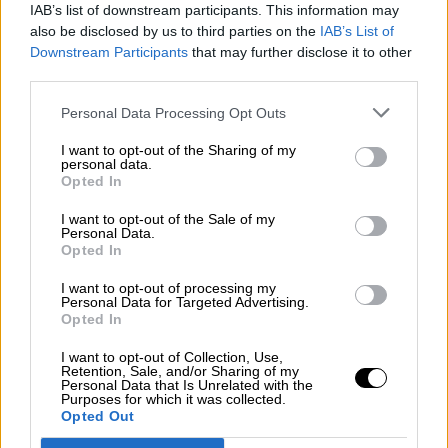
IAB’s list of downstream participants. This information may
also be disclosed by us to third parties on the
IAB’s List of
Downstream Participants
that may further disclose it to other
third parties.
Personal Data Processing Opt Outs
I want to opt-out of the Sharing of my
personal data.
Opted In
I want to opt-out of the Sale of my
¿QUÉ ESTÁ PASANDO EN EL
Personal Data.
Opted In
MUNDO? 11-M, 20 años después
I want to opt-out of processing my
Personal Data for Targeted Advertising.
Opted In
I want to opt-out of Collection, Use,
Retention, Sale, and/or Sharing of my
Personal Data that Is Unrelated with the
Purposes for which it was collected.
Opted Out