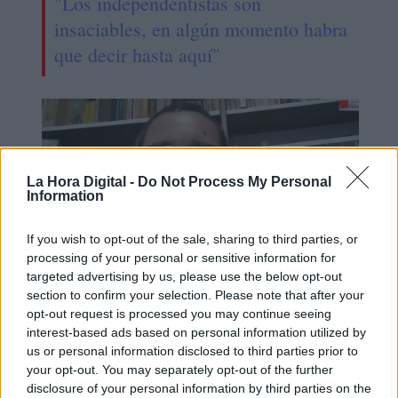
"Los independentistas son
insaciables, en algún momento habra
que decir hasta aquí"
La Hora Digital -
Do Not Process My Personal
Information
If you wish to opt-out of the sale, sharing to third parties, or
processing of your personal or sensitive information for
targeted advertising by us, please use the below opt-out
section to confirm your selection. Please note that after your
SEGMENTO VENEZUELA | Primer
opt-out request is processed you may continue seeing
interest-based ads based on personal information utilized by
análisis
us or personal information disclosed to third parties prior to
your opt-out. You may separately opt-out of the further
disclosure of your personal information by third parties on the