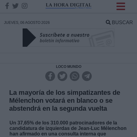
INFORMACION SOBRE LA
PROTECCIÓN DE TUS
BUSCAR
JUEVES, 06 AGOSTO 2026
DATOS
Responsable:
Finalidad:
LOCO MUNDO
Datos tratados:
La mayoría de los simpatizantes de
Mélenchon votará en blanco o se
abstendrá en la segunda vuelta
Legitimación:
Un
37,65%
de los 310.000 patrocinadores de la
Destinatarios:
candidatura de izquierdas de Jean-Luc Mélenchon
han afirmado en una consulta interna que