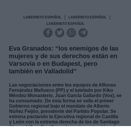
|
|
LABERINTO ESPAÑOL
LABERINTO ESPAÑOL
LABERINTO ESPAÑOL
Eva Granados: “los enemigos de las
mujeres y de sus derechos están en
Varsovia o en Budapest, pero
también en Valladolid”
Las negociaciones entre los equipos de Alfonso
Fernández Mañueco (PP) y el tutelado por Kiko
Méndez-Monasterio, Juan García Gallardo (Vox), se
ha consumado. De esta forma se sella el primer
Gobierno regional bajo el mandato de Alberto
Núñez Feijóo, presidente del Partido Popular. Se
estrena pactando la Ejecutiva regional de Castilla
y León con la extrema derecha de los de Santiago
Abascal. Para Eva Granados este pacto sitúa a los