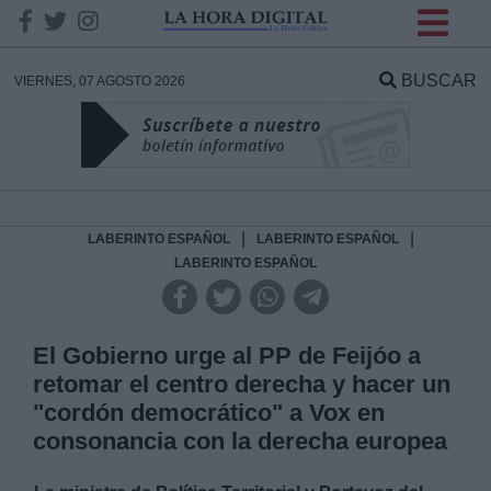
INFORMACION SOBRE LA
PROTECCIÓN DE TUS
BUSCAR
VIERNES, 07 AGOSTO 2026
DATOS
Responsable:
Finalidad:
|
|
LABERINTO ESPAÑOL
LABERINTO ESPAÑOL
LABERINTO ESPAÑOL
Datos tratados:
El Gobierno urge al PP de Feijóo a
retomar el centro derecha y hacer un
Legitimación:
"cordón democrático" a Vox en
consonancia con la derecha europea
Destinatarios: