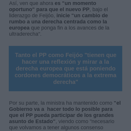
Así, ven que ahora
es "un momento
oportuno" para que el nuevo PP
, bajo el
liderazgo de Feijóo,
inicie "un cambio de
rumbo a una derecha centrada como la
europea
que ponga fin a los avances de la
ultraderecha".
Tanto el PP como Feijóo "tienen que
hacer una reflexión y mirar a la
derecha europea que está poniendo
cordones democráticos a la extrema
derecha"
Por su parte, la ministra ha mantenido como
"el
Gobierno va a hacer todo lo posible para
que el PP pueda participar de los grandes
asunto de Estado"
, viendo como "necesario
que volvamos a tener algunos consenso