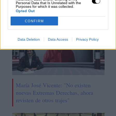
Personal Data that Is Unrelated with the
Echa a andar la legislatura
Purposes for which it was collected.
Opted Out
CONFIRM
Data Deletion
Data Access
Privacy Policy
María José Vicente: "No existen
nuevas Extremas Derechas, ahora
revisten de otros trajes"