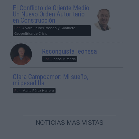
El Conflicto de Oriente Medio:
Un Nuevo Orden Autoritario
en Construcción
Por
Álvaro Frutos Rosado y Gabinete
Geopolítica de Crisis
Reconquista leonesa
Por
Carlos Miranda
Clara Campoamor: Mi sueño,
mi pesadilla
Por
María Pérez Herrero
NOTICIAS MAS VISTAS