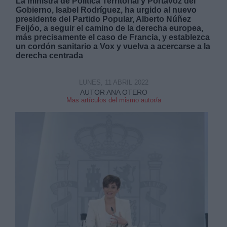
La ministra de Política Territorial y Portavoz del
Gobierno, Isabel Rodríguez, ha urgido al nuevo
presidente del Partido Popular, Alberto Núñez
Feijóo, a seguir el camino de la derecha europea,
más precisamente el caso de Francia, y establezca
un cordón sanitario a Vox y vuelva a acercarse a la
derecha centrada
Derechos:
LUNES, 11 ABRIL 2022
AUTOR ANA OTERO
link
Mas artículos del mismo autor/a
Información adicional
link