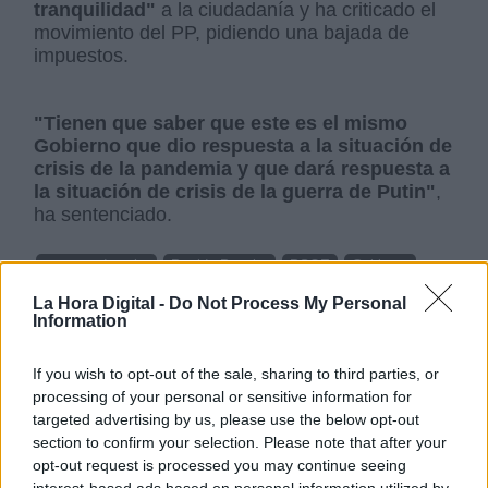
tranquilidad"
a la ciudadanía y ha criticado el
movimiento del PP, pidiendo una bajada de
impuestos.
"Tienen que saber que este es el mismo
Gobierno que dio respuesta a la situación de
crisis de la pandemia y que dará respuesta a
la situación de crisis de la guerra de Putin"
,
ha sentenciado.
extrema derecha
Partido Popular
PSOE
Gobierno
Alberto Núñez Feijóo
Cordón sanitario a la ultraderecha
La Hora Digital -
Do Not Process My Personal
Information
NOTICIAS RELACIONADAS
If you wish to opt-out of the sale, sharing to third parties, or
processing of your personal or sensitive information for
targeted advertising by us, please use the below opt-out
section to confirm your selection. Please note that after your
opt-out request is processed you may continue seeing