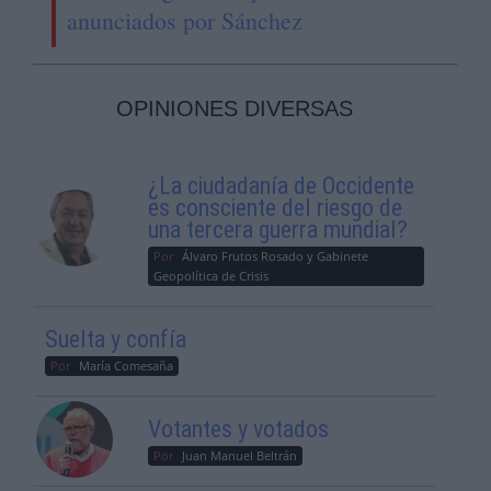
anunciados por Sánchez
OPINIONES DIVERSAS
¿La ciudadanía de Occidente
es consciente del riesgo de
una tercera guerra mundial?
Por
Álvaro Frutos Rosado y Gabinete
Geopolítica de Crisis
Suelta y confía
Por
María Comesaña
Votantes y votados
Por
Juan Manuel Beltrán