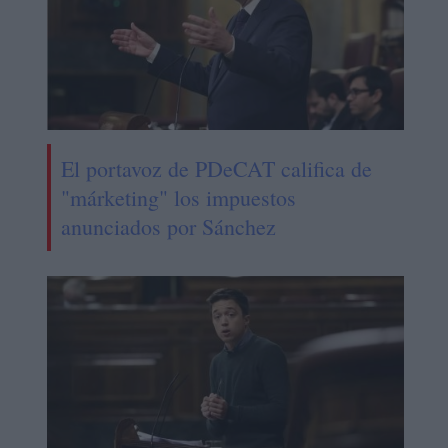
El portavoz de PDeCAT califica de
"márketing" los impuestos
anunciados por Sánchez