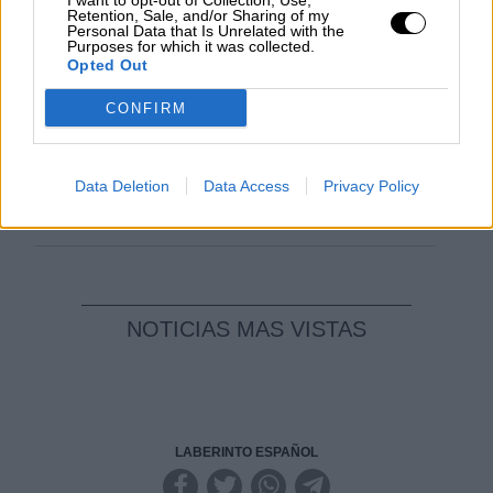
I want to opt-out of Collection, Use,
Geopolítica de Crisis
Retention, Sale, and/or Sharing of my
Personal Data that Is Unrelated with the
Purposes for which it was collected.
Opted Out
Reconquista leonesa
Por
Carlos Miranda
CONFIRM
Clara Campoamor: Mi sueño,
mi pesadilla
Data Deletion
Data Access
Privacy Policy
Por
María Pérez Herrero
NOTICIAS MAS VISTAS
LABERINTO ESPAÑOL