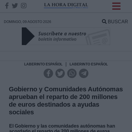
INFORMACION SOBRE LA
PROTECCIÓN DE TUS
BUSCAR
DOMINGO, 09 AGOSTO 2026
DATOS
Responsable:
Finalidad:
|
LABERINTO ESPAÑOL
LABERINTO ESPAÑOL
Datos tratados:
Gobierno y Comunidades Autónomas
aprueban el reparto de 200 millones
de euros destinados a ayudas
Legitimación:
sociales
Destinatarios:
El Gobierno y las comunidades autónomas han
acordado el reparto de 200 millones de euros,