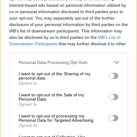
OPINIONES DIVERSAS
interest-based ads based on personal information utilized by
us or personal information disclosed to third parties prior to
your opt-out. You may separately opt-out of the further
¿La ciudadanía de Occidente
disclosure of your personal information by third parties on the
es consciente del riesgo de
IAB’s list of downstream participants. This information may
una tercera guerra mundial?
also be disclosed by us to third parties on the
IAB’s List of
Por
Álvaro Frutos Rosado y Gabinete
Downstream Participants
that may further disclose it to other
Geopolítica de Crisis
third parties.
Personal Data Processing Opt Outs
Suelta y confía
Por
María Comesaña
I want to opt-out of the Sharing of my
personal data.
Opted In
Votantes y votados
I want to opt-out of the Sale of my
Por
Juan Manuel Beltrán
Personal Data.
Opted In
El Conflicto de Oriente Medio:
I want to opt-out of processing my
Un Nuevo Orden Autoritario
Personal Data for Targeted Advertising.
Opted In
en Construcción
Por
Álvaro Frutos Rosado y Gabinete