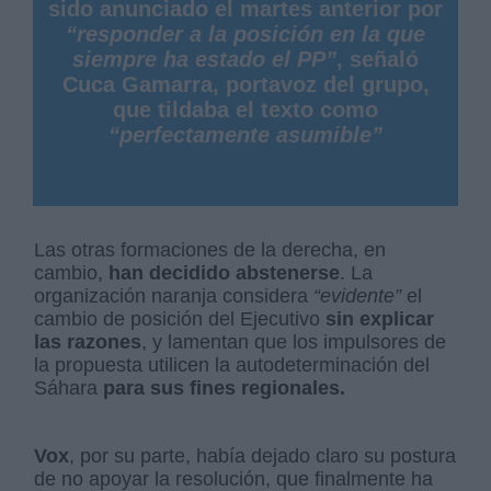
sido anunciado el martes anterior por
“responder a la posición en la que
siempre ha estado el PP”
, señaló
Cuca Gamarra, portavoz del grupo,
que tildaba el texto como
“perfectamente asumible”
Las otras formaciones de la derecha, en
cambio,
han decidido abstenerse
. La
organización naranja considera
“evidente”
el
cambio de posición del Ejecutivo
sin explicar
las razones
, y lamentan que los impulsores de
la propuesta utilicen la autodeterminación del
Sáhara
para sus fines regionales.
Vox
, por su parte, había dejado claro su postura
de no apoyar la resolución, que finalmente ha