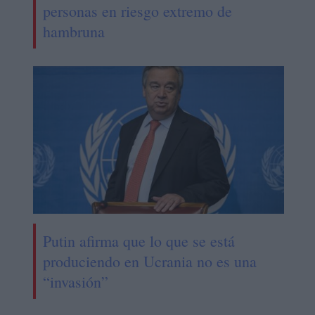
personas en riesgo extremo de
hambruna
Putin afirma que lo que se está
produciendo en Ucrania no es una
“invasión”