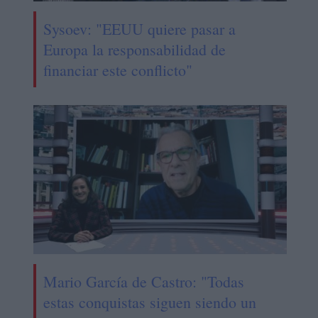
Sysoev: "EEUU quiere pasar a
Europa la responsabilidad de
financiar este conflicto"
Mario García de Castro: "Todas
estas conquistas siguen siendo un