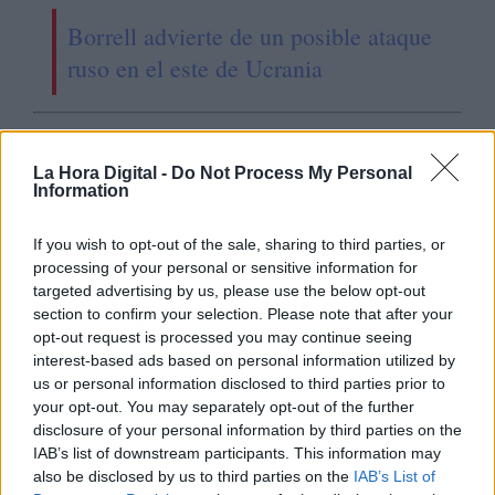
Borrell advierte de un posible ataque
ruso en el este de Ucrania
OPINIONES DIVERSAS
La Hora Digital -
Do Not Process My Personal
Information
¿La ciudadanía de Occidente
If you wish to opt-out of the sale, sharing to third parties, or
es consciente del riesgo de
processing of your personal or sensitive information for
una tercera guerra mundial?
targeted advertising by us, please use the below opt-out
Por
Álvaro Frutos Rosado y Gabinete
section to confirm your selection. Please note that after your
Geopolítica de Crisis
opt-out request is processed you may continue seeing
interest-based ads based on personal information utilized by
us or personal information disclosed to third parties prior to
Suelta y confía
your opt-out. You may separately opt-out of the further
Por
María Comesaña
disclosure of your personal information by third parties on the
IAB’s list of downstream participants. This information may
Votantes y votados
also be disclosed by us to third parties on the
IAB’s List of