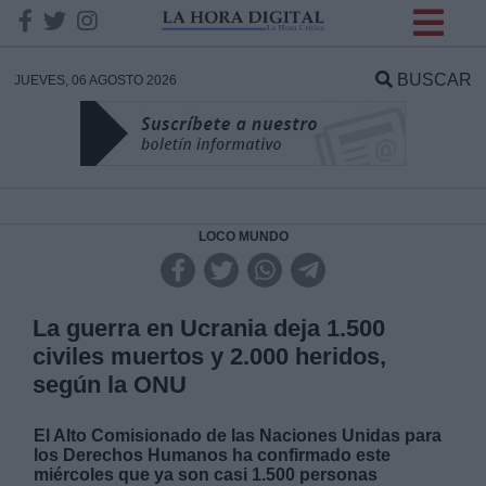
INFORMACION SOBRE LA
PROTECCIÓN DE TUS
BUSCAR
JUEVES, 06 AGOSTO 2026
DATOS
Responsable:
Finalidad:
LOCO MUNDO
Datos tratados:
La guerra en Ucrania deja 1.500
civiles muertos y 2.000 heridos,
según la ONU
Legitimación:
El Alto Comisionado de las Naciones Unidas para
Destinatarios:
los Derechos Humanos ha confirmado este
miércoles que ya son casi 1.500 personas