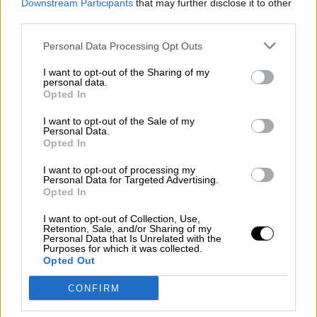
Downstream Participants
that may further disclose it to other
Por
Juan Manuel Beltrán
third parties.
El Conflicto de Oriente Medio:
Personal Data Processing Opt Outs
Un Nuevo Orden Autoritario
I want to opt-out of the Sharing of my
en Construcción
personal data.
Por
Álvaro Frutos Rosado y Gabinete
Opted In
Geopolítica de Crisis
I want to opt-out of the Sale of my
Personal Data.
Opted In
Reconquista leonesa
Por
Carlos Miranda
I want to opt-out of processing my
Personal Data for Targeted Advertising.
Opted In
Clara Campoamor: Mi sueño,
mi pesadilla
I want to opt-out of Collection, Use,
Retention, Sale, and/or Sharing of my
Por
María Pérez Herrero
Personal Data that Is Unrelated with the
Purposes for which it was collected.
Opted Out
CONFIRM
NOTICIAS MAS VISTAS