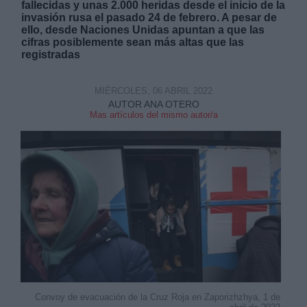
fallecidas y unas 2.000 heridas desde el inicio de la
invasión rusa el pasado 24 de febrero. A pesar de
ello, desde Naciones Unidas apuntan a que las
cifras posiblemente sean más altas que las
registradas
MIÉRCOLES, 06 ABRIL 2022
Derechos:
AUTOR ANA OTERO
Mas artículos del mismo autor/a
link
Información adicional
link
Convoy de evacuación de la Cruz Roja en Zaporizhzhya, 1 de