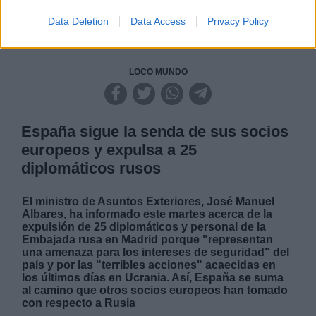
Data Deletion
Data Access
Privacy Policy
LOCO MUNDO
España sigue la senda de sus socios
europeos y expulsa a 25
diplomáticos rusos
El ministro de Asuntos Exteriores, José Manuel
Albares, ha informado este martes acerca de la
expulsión de 25 diplomáticos y personal de la
Embajada rusa en Madrid porque "representan
una amenaza para los intereses de seguridad" del
país y por las "terribles acciones" acaecidas en
los últimos días en Ucrania. Así, España se suma
al camino que otros socios europeos han tomado
con respecto a Rusia