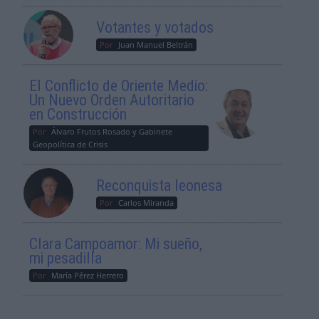
Votantes y votados
Por
Juan Manuel Beltrán
El Conflicto de Oriente Medio:
Un Nuevo Orden Autoritario
en Construcción
Por
Álvaro Frutos Rosado y Gabinete
Geopolítica de Crisis
Reconquista leonesa
Por
Carlos Miranda
Clara Campoamor: Mi sueño,
mi pesadilla
Por
María Pérez Herrero