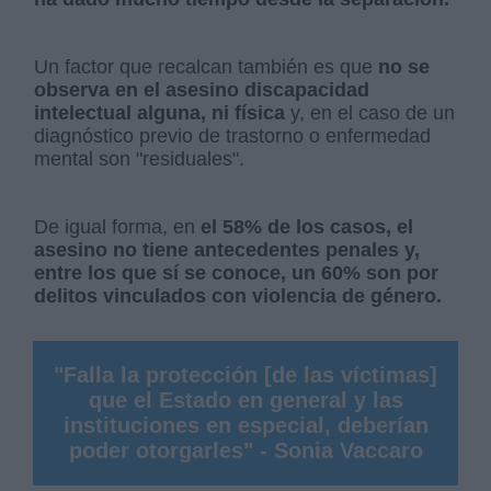
Un factor que recalcan también es que
no se
observa en el asesino discapacidad
intelectual alguna, ni física
y, en el caso de un
diagnóstico previo de trastorno o enfermedad
mental son "residuales".
De igual forma, en
el 58% de los casos, el
asesino no tiene antecedentes penales y,
entre los que sí se conoce, un 60% son por
delitos vinculados con violencia de género.
"Falla la protección [de las víctimas]
que el Estado en general y las
instituciones en especial, deberían
poder otorgarles" - Sonia Vaccaro