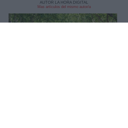
AUTOR LA HORA DIGITAL
Mas artículos del mismo autor/a
Este evento es un punto de encuentro para
todos los profesionales de la industria del juego
online. En él se encontrarán representantes de
casinos online, estudios desarrolladores de