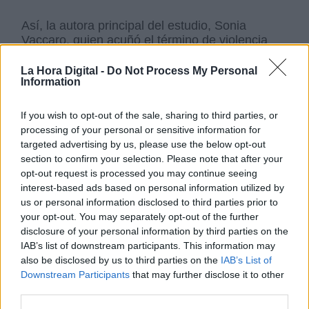
Así, la autora principal del estudio, Sonia
Vaccaro, quien acuñó el término de violencia
vicaria hace ya una década,
ha denunciado
junto con su equipo como los niños "son
La Hora Digital -
Do Not Process My Personal
Information
invisibles en estas causas"
y no se les
"considera". Desde su punto de vista sobre le
tema,
"falla la protección que el Estado en
If you wish to opt-out of the sale, sharing to third parties, or
general y las instituciones en especial,
processing of your personal or sensitive information for
deberían poder otorgarles".
targeted advertising by us, please use the below opt-out
section to confirm your selection. Please note that after your
opt-out request is processed you may continue seeing
Violencia Machista
Violencia de género
violencia vicaria
interest-based ads based on personal information utilized by
Menores
us or personal information disclosed to third parties prior to
your opt-out. You may separately opt-out of the further
NOTICIAS RELACIONADAS
disclosure of your personal information by third parties on the
IAB’s list of downstream participants. This information may
also be disclosed by us to third parties on the
IAB’s List of
Downstream Participants
that may further disclose it to other
third parties.