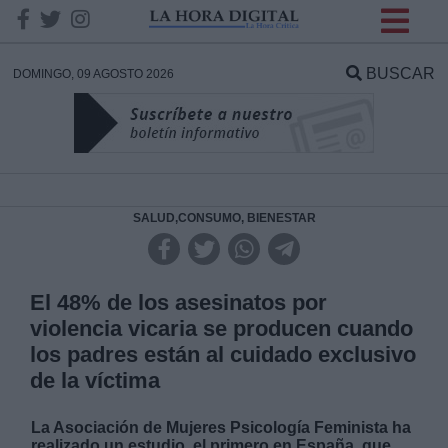
INFORMACION SOBRE LA
PROTECCIÓN DE TUS
BUSCAR
DOMINGO, 09 AGOSTO 2026
DATOS
Responsable:
Finalidad:
SALUD,CONSUMO, BIENESTAR
Datos tratados:
El 48% de los asesinatos por
violencia vicaria se producen cuando
los padres están al cuidado exclusivo
Legitimación:
de la víctima
Destinatarios:
La Asociación de Mujeres Psicología Feminista ha
realizado un estudio, el primero en España, que