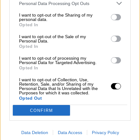
Personal Data Processing Opt Outs
I want to opt-out of the Sharing of my
personal data.
Opted In
I want to opt-out of the Sale of my
Personal Data.
Opted In
La víctima de Dos Hermanas
asesinada por su marido recibió más
I want to opt-out of processing my
Personal Data for Targeted Advertising.
de cien puñaladas
Opted In
I want to opt-out of Collection, Use,
Retention, Sale, and/or Sharing of my
Personal Data that Is Unrelated with the
Purposes for which it was collected.
Opted Out
CONFIRM
Data Deletion
Data Access
Privacy Policy