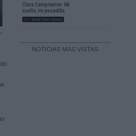
Clara Campoamor: Mi
sueño, mi pesadilla
Por
María Pérez Herrero
et
NOTICIAS MAS VISTAS
ido
in
as