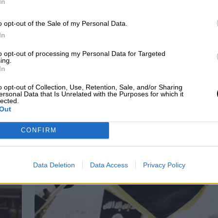
In
o opt-out of the Sale of my Personal Data.
In
gó el domingo las acusaciones de crímenes de
 la ocupación de Bucha.
"Rechazamos de forma
to opt-out of processing my Personal Data for Targeted
ing.
 apuntado el portavoz de la Presidencia rusa,
In
o opt-out of Collection, Use, Retention, Sale, and/or Sharing
ersonal Data that Is Unrelated with the Purposes for which it
 Naciones Unidas
Bucha
lected.
Out
CIAS RELACIONADAS
CONFIRM
Data Deletion
Data Access
Privacy Policy