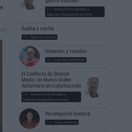
guerra mundial?
do
Por
Álvaro Frutos Rosado y
Gabinete Geopolítica de Crisis
Suelta y confía
2022
Por
María Comesaña
Votantes y votados
Por
Juan Manuel Beltrán
El Conflicto de Oriente
Medio: Un Nuevo Orden
Autoritario en Construcción
Por
Álvaro Frutos Rosado y
Gabinete Geopolítica de Crisis
Reconquista leonesa
Por
Carlos Miranda