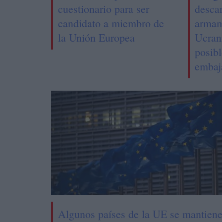
cuestionario para ser
descar
candidato a miembro de
armam
la Unión Europea
Ucrani
posibl
embaj
Algunos países de la UE se mantien