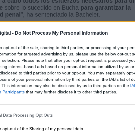
n a cabo todos los esfuerzos necesarios para u
e
sobre lo sucedido en Bucha
para garantizar la
ad penal
", ha sentenciado la Bachelet.
gital -
Do Not Process My Personal Information
as manos atadas a la espalda, han sido
to opt-out of the sale, sharing to third parties, or processing of your per
Ucrania, cerca de la capital, Kiev, después de la
formation for targeted advertising by us, please use the below opt-out s
 de las acusaciones contra Rusia de haber perpetr
r selection. Please note that after your opt-out request is processed y
untan desde Ucrania.
eing interest-based ads based on personal information utilized by us or
disclosed to third parties prior to your opt-out. You may separately opt-
losure of your personal information by third parties on the IAB’s list of
xacto.
Aún no hay listas.
Hemos enterrado al
. This information may also be disclosed by us to third parties on the
IA
entes al diario 'Ukrayinska Pravda', que cita a los
Participants
that may further disclose it to other third parties.
l Data Processing Opt Outs
ino Unido han adelantado nuevas sanciones contra
 por Ucrania como "genocidio".
Según el ministro
o opt-out of the Sharing of my personal data.
itro Kuleba, "es la peor masacre en Europa de