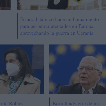
y
Estado Islámico hace un llamamiento
para perpetrar atentados en Europa,
aprovechando la guerra en Ucrania
rita Robles
Borrell advierte de un