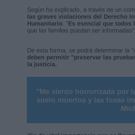
Según ha explicado, a través de un co
las graves violaciones del Derecho In
Humanitario
. "
Es esencial que todos 
que las familias puedan ser informadas
De esta forma, se podrá determinar la 
deben permitir "preservar las prueba
la justicia.
"Me siento horrorizada por l
suelo muertos y las fosas im
Mic