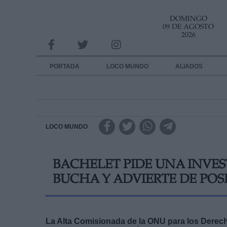
DOMINGO
INFORMACION SOBRE LA PROTECCIÓN DE TUS DATOS
09 DE AGOSTO
2026
Responsable:
Finalidad:
PORTADA
LOCO MUNDO
ALIADOS
Datos tratados:
Legitimación:
Destinatarios:
LOCO MUNDO
Derechos:
BACHELET PIDE UNA INVE
link
BUCHA Y ADVIERTE DE POS
Información adicional
link
La Alta Comisionada de la ONU para los Derech