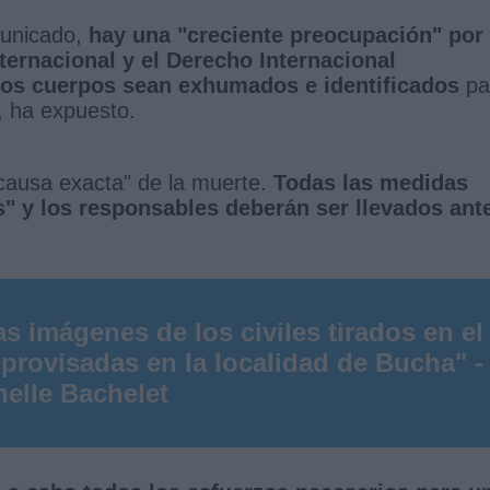
municado,
hay una "creciente preocupación" por
ternacional y el Derecho Internacional
los cuerpos sean exhumados e identificados
pa
", ha expuesto.
"causa exacta" de la muerte.
Todas las medidas
s" y los responsables deberán ser llevados ant
as imágenes de los civiles tirados en el
provisadas en la localidad de Bucha" -
helle Bachelet