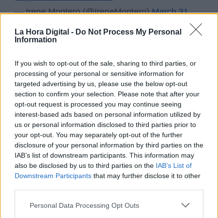
— Irene Montero (@IreneMontero)
March 31,
2022
La Hora Digital -
Do Not Process My Personal
Information
Desde Igualdad también han querido abordar el
tema de
Ucrania
, en cuanto a las
medidas de
If you wish to opt-out of the sale, sharing to third parties, or
coordinación y actuación con las personas
processing of your personal or sensitive information for
recién llegadas para garantizar la protección
targeted advertising by us, please use the below opt-out
y los derechos de las víctimas ucranianas de
section to confirm your selection. Please note that after your
trata y explotación sexual.
opt-out request is processed you may continue seeing
interest-based ads based on personal information utilized by
us or personal information disclosed to third parties prior to
Una de las medidas incluidas en el decreto
your opt-out. You may separately opt-out of the further
aprobado el martes en el Consejo de Ministros,
disclosure of your personal information by third parties on the
calificada por Rodríguez como "revolucionaria",
IAB’s list of downstream participants. This information may
permitirá a las mujeres sometidas a la trata y
also be disclosed by us to third parties on the
IAB’s List of
explotación sexual el ser acreditadas como
Downstream Participants
that may further disclose it to other
víctimas a efectos sociales y económicos.
third parties.
Personal Data Processing Opt Outs
Al mismo tiempo, han querido recordar cómo
el