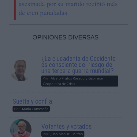
asesinada por su marido recibió más
de cien puñaladas
OPINIONES DIVERSAS
¿La ciudadanía de Occidente
es consciente del riesgo de
una tercera guerra mundial?
Por
Álvaro Frutos Rosado y Gabinete
Geopolítica de Crisis
Suelta y confía
Por
María Comesaña
Votantes y votados
Por
Juan Manuel Beltrán