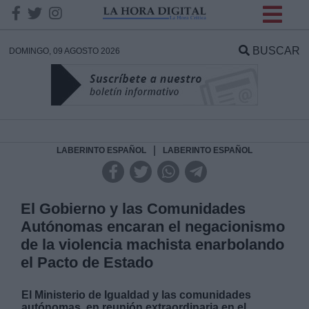
INFORMACION SOBRE LA
PROTECCIÓN DE TUS
BUSCAR
DOMINGO, 09 AGOSTO 2026
DATOS
Responsable:
Finalidad:
|
LABERINTO ESPAÑOL
LABERINTO ESPAÑOL
Datos tratados:
El Gobierno y las Comunidades
Autónomas encaran el negacionismo
de la violencia machista enarbolando
Legitimación:
el Pacto de Estado
Destinatarios:
El Ministerio de Igualdad y las comunidades
autónomas, en reunión extraordinaria en el