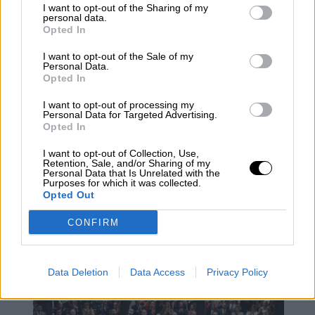
I want to opt-out of the Sharing of my
016 atiende a las posibles víctimas de trata
personal data.
también en ucraniano.
Opted In
I want to opt-out of the Sale of my
Personal Data.
La secretaria de Estado de Igualdad,
en
Opted In
relación con el anteproyecto de la ley trans,
en el Día de la Visibilidad Trans, ha criticado
I want to opt-out of processing my
el retraso
que llevan los órganos consultivos
Personal Data for Targeted Advertising.
para emitir sus informes sobre el texto que
Opted In
daría pie a que el colectivo deje de ser
I want to opt-out of Collection, Use,
considerado enfermo.
Retention, Sale, and/or Sharing of my
Personal Data that Is Unrelated with the
Purposes for which it was collected.
Igualdad
Feminismo
Gobierno
Opted Out
Comunidades Autonómas
Violencia Machista
CONFIRM
Violencia de género
NOTICIAS RELACIONADAS
Data Deletion
Data Access
Privacy Policy