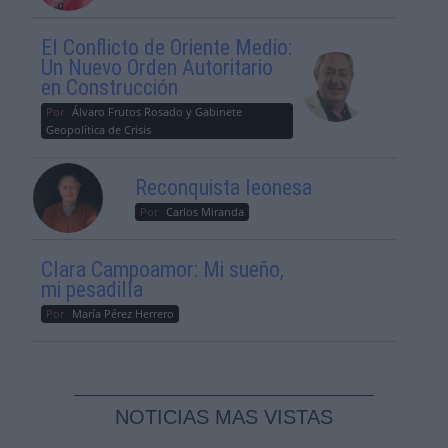
El Conflicto de Oriente Medio:
Un Nuevo Orden Autoritario
en Construcción
Por
Álvaro Frutos Rosado y Gabinete
Geopolítica de Crisis
Reconquista leonesa
Por
Carlos Miranda
Clara Campoamor: Mi sueño,
mi pesadilla
Por
María Pérez Herrero
NOTICIAS MAS VISTAS