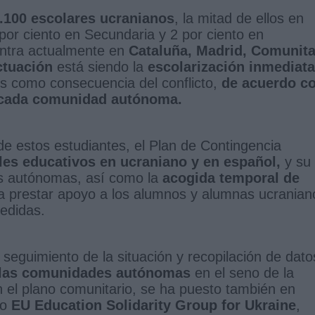
.100 escolares ucranianos
, la mitad de ellos en
5 por ciento en Secundaria y 2 por ciento en
centra actualmente en
Cataluña, Madrid, Comunita
ctuación
está siendo la
escolarización inmediata
s como consecuencia del conflicto,
de acuerdo c
en cada comunidad autónoma.
a de estos estudiantes, el Plan de Contingencia
les educativos en ucraniano y en español,
y su
es autónomas, así como la
acogida temporal de
 prestar apoyo a los alumnos y alumnas ucranian
medidas.
 seguimiento de la situación y recopilación de dato
n las comunidades autónomas
en el seno de la
n el plano comunitario, se ha puesto también en
do
EU Education Solidarity Group for Ukraine
,