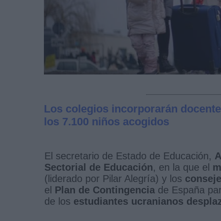
Los colegios incorporarán docentes
los 7.100 niños acogidos
El secretario de Estado de Educación,
A
Sectorial de Educación
, en la que el
m
(liderado por Pilar Alegría) y los
consej
el
Plan de Contingencia
de España par
de los
estudiantes ucranianos despla