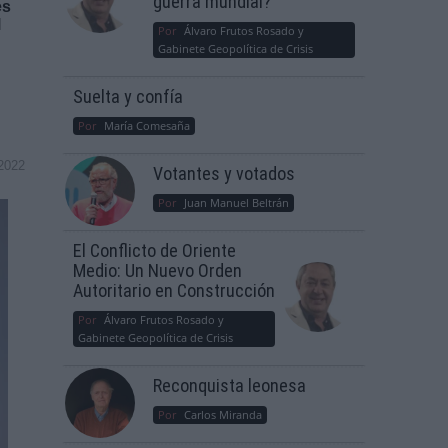
guerra mundial?
es
l
Por
Álvaro Frutos Rosado y
Gabinete Geopolítica de Crisis
Suelta y confía
Por
María Comesaña
2022
Votantes y votados
Por
Juan Manuel Beltrán
El Conflicto de Oriente
Medio: Un Nuevo Orden
Autoritario en Construcción
Por
Álvaro Frutos Rosado y
Gabinete Geopolítica de Crisis
Reconquista leonesa
Por
Carlos Miranda