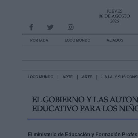
JUEVES
INFORMACION SOBRE LA PROTECCIÓN DE TUS DATOS
06 DE AGOSTO
2026
Responsable:
Finalidad:
PORTADA
LOCO MUNDO
ALIADOS
Datos tratados:
Legitimación:
Destinatarios:
|
|
|
LOCO MUNDO
ARTE
ARTE
L A I.A. Y SUS CO
Derechos:
EL GOBIERNO Y LAS AUTO
link
EDUCATIVO PARA LOS NIÑ
Información adicional
link
El ministerio de Educación y Formación Profe