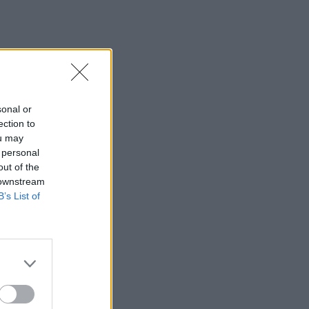
ra
sonal or
la
ection to
án
ou may
 personal
out of the
 downstream
B’s List of