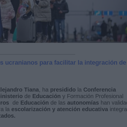
 ucranianos para facilitar la integración de
lejandro Tiana
, ha
presidido
la
Conferencia
inisterio
de
Educación
y Formación Profesional
eros
de
Educación
de las
autonomías
han valida
a la
escolarización y atención educativa
integra
zados.