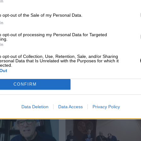
In
o opt-out of the Sale of my Personal Data.
In
to opt-out of processing my Personal Data for Targeted
ing.
In
o opt-out of Collection, Use, Retention, Sale, and/or Sharing
ersonal Data that Is Unrelated with the Purposes for which it
s
¿QUÉ ESTÁ PASANDO EN EL
lected.
Out
MUNDO? "La verdad es lo primero que
se pierde cuando hay una guerra"
CONFIRM
Data Deletion
Data Access
Privacy Policy