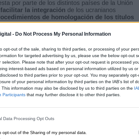
esta por parte de los distintos países de la Unión
e
facilitar la integración
de los ucranianos
procedimientos de homologación de los títulos
etencias profesionales.
gital -
Do Not Process My Personal Information
ón Europea
está movilizando
fondos europeos
pa
to opt-out of the sale, sharing to third parties, or processing of your per
y apoyar a los refugiados de Ucrania, a través de 
formation for targeted advertising by us, please use the below opt-out s
os Refugiados en Europa (CARE)
. También podr
r selection. Please note that after your opt-out request is processed y
l programa
Erasmus+
, cuyo destino podrá
eing interest-based ads based on personal information utilized by us or
disclosed to third parties prior to your opt-out. You may separately opt-
losure of your personal information by third parties on the IAB’s list of
. This information may also be disclosed by us to third parties on the
IA
Participants
that may further disclose it to other third parties.
CIAS RELACIONADAS
l Data Processing Opt Outs
o opt-out of the Sharing of my personal data.