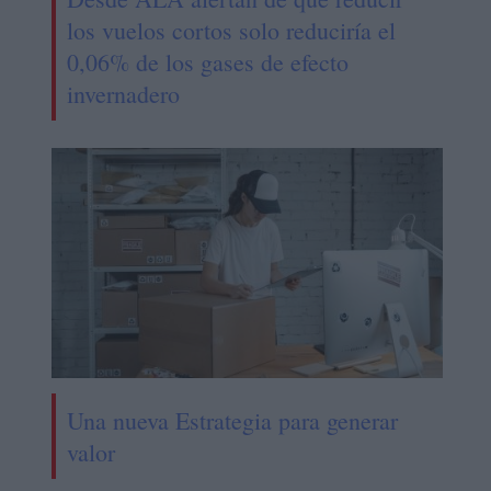
los vuelos cortos solo reduciría el
0,06% de los gases de efecto
invernadero
Una nueva Estrategia para generar
valor