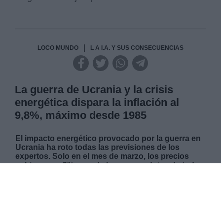
|
LOCO MUNDO
L A I.A. Y SUS CONSECUENCIAS
La guerra de Ucrania y la crisis
energética dispara la inflación al
9,8%, máximo desde 1985
El impacto energético provocado por la guerra en
Ucrania ha roto todas las previsiones de los
expertos. Solo en el mes de marzo, los precios
subieron un 3%, uno de los peores datos de toda
la historia. A pesar de esto, el presidente del
Gobierno, Pedro Sánchez, confía en que las
medidas aprobadas por el Gobierno nacional
frente a la crisis desencadenada permitan
“estabilizar” su evolución. La inflación se enseña
con las familias más pobres, pues son éstas las