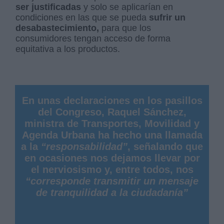
ser justificadas
y solo se aplicarían en
condiciones en las que se pueda
sufrir un
desabastecimiento,
para que los
consumidores tengan acceso de forma
equitativa a los productos.
En unas declaraciones en los pasillos
del Congreso, Raquel Sánchez,
ministra de Transportes, Movilidad y
Agenda Urbana ha hecho una llamada
a la
“responsabilidad”
, señalando que
en ocasiones nos dejamos llevar por
el nerviosismo y, entre todos, nos
“corresponde transmitir un mensaje
de tranquilidad a la ciudadanía”