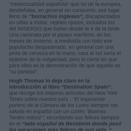
“intelectualidad española“ que no de la europea,
desdeñaba, en general sin conocerlo, ese lugar
lleno de
”borrachos ingleses”,
discapacitados
en sillas a motor, vejetes rijosos, incluidos los
del IMSERSO que bailan desde la 4 de la tarde.
Una caminata por el paseo marítimo, en los
meses de invierno, a mediodía con todo ese
populacho despatarrado, en general con una
pinta de cerveza en la mano, cara al sol sería el
epitome de la vulgaridad, pero lo cierto es que
para ellos es la demostración de que aquello es
“su paraíso”.
Hugh Thomas lo deja claro en la
introducción al libro
“Destination Spain“
,
que recoge los mejores artículos del New York
Times sobre nuestro país :
”El imponente
portero de la Cámara de los Lores siempre me
saluda en español con un cortés “Buenas
Tardes milord “
, recordando sus felices tiempos
en el
“lado español de Benidorm donde pasó
las vacaciones más felices de sus vida. “