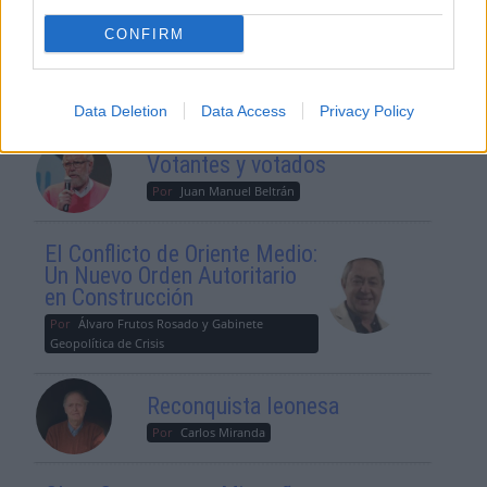
Geopolítica de Crisis
CONFIRM
Suelta y confía
Por
María Comesaña
Data Deletion
Data Access
Privacy Policy
Votantes y votados
Por
Juan Manuel Beltrán
El Conflicto de Oriente Medio:
Un Nuevo Orden Autoritario
en Construcción
Por
Álvaro Frutos Rosado y Gabinete
Geopolítica de Crisis
Reconquista leonesa
Por
Carlos Miranda