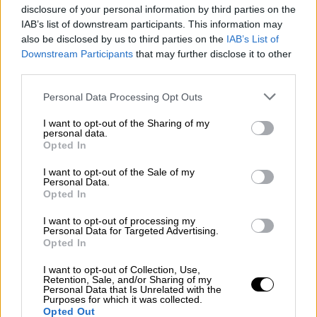
disclosure of your personal information by third parties on the
IAB’s list of downstream participants. This information may
also be disclosed by us to third parties on the
IAB’s List of
Downstream Participants
that may further disclose it to other
third parties.
Personal Data Processing Opt Outs
I want to opt-out of the Sharing of my
personal data.
Cómo solicitar el cheque de 200
Opted In
euros para hogares vulnerables
I want to opt-out of the Sale of my
Personal Data.
Opted In
OPINIONES DIVERSAS
I want to opt-out of processing my
Personal Data for Targeted Advertising.
Opted In
¿La ciudadanía de Occidente
I want to opt-out of Collection, Use,
es consciente del riesgo de
Retention, Sale, and/or Sharing of my
Personal Data that Is Unrelated with the
una tercera guerra mundial?
Purposes for which it was collected.
Opted Out
Por
Álvaro Frutos Rosado y Gabinete