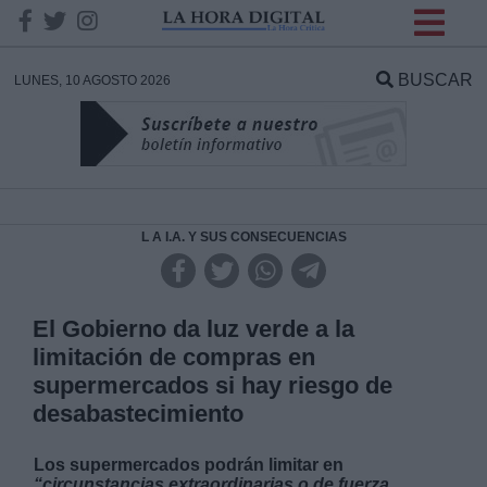
INFORMACION SOBRE LA
PROTECCIÓN DE TUS
BUSCAR
LUNES, 10 AGOSTO 2026
DATOS
Responsable:
Finalidad:
L A I.A. Y SUS CONSECUENCIAS
Datos tratados:
El Gobierno da luz verde a la
limitación de compras en
supermercados si hay riesgo de
Legitimación:
desabastecimiento
Destinatarios:
Los supermercados podrán limitar en
“circunstancias extraordinarias o de fuerza