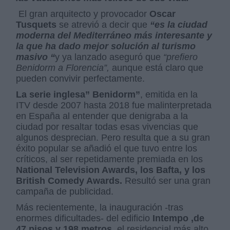
El gran arquitecto y provocador
Oscar
Tusquets
se atrevió a decir que
“es la ciudad
moderna del Mediterráneo más interesante y
la que ha dado mejor solución al turismo
masivo “
y ya lanzado aseguró que
“prefiero
Benidorm a Florencia”,
aunque está claro que
pueden convivir perfectamente.
La serie inglesa” Benidorm”
, emitida en la
ITV desde 2007 hasta 2018 fue malinterpretada
en España al entender que denigraba a la
ciudad por resaltar todas esas vivencias que
algunos desprecian. Pero resulta que a su gran
éxito popular se añadió el que tuvo entre los
críticos, al ser repetidamente premiada en los
National Television Awards, los Bafta, y los
British Comedy Awards.
Resultó ser una gran
campaña de publicidad.
Más recientemente, la inauguración -tras
enormes dificultades- del edificio
Intempo ,de
47 pisos y 198 metros
, el residencial más alto