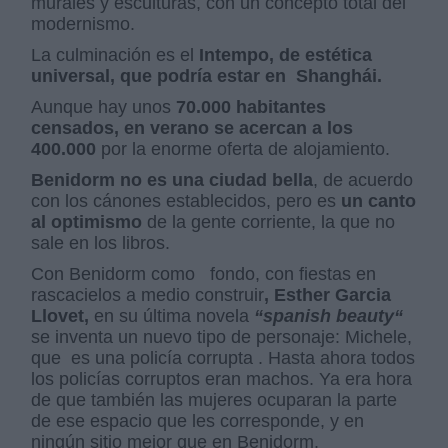
murales y esculturas, con un concepto total del
modernismo.
La culminación es el
Intempo, de estética
universal, que podría estar en
Shanghái.
Aunque hay unos
70.000 habitantes
censados, en verano se acercan a los
400.000
por la enorme oferta de alojamiento.
Benidorm no es una ciudad bella
, de acuerdo
con los cánones establecidos, pero es
un canto
al optimismo
de la gente corriente, la que no
sale en los libros.
Con Benidorm como
fondo, con fiestas en
rascacielos a medio construir
, Esther Garcia
Llovet,
en su última novela
“spanish beauty“
se inventa un nuevo tipo de personaje: Michele,
que
es una policía corrupta . Hasta ahora todos
los policías corruptos eran machos. Ya era hora
de que también las mujeres ocuparan la parte
de ese espacio que les corresponde, y en
ningún sitio mejor que en Benidorm.