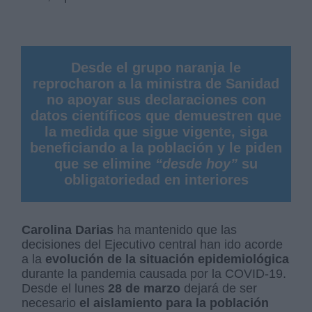
Desde el grupo naranja le
reprocharon a la ministra de Sanidad
no apoyar sus declaraciones con
datos científicos que demuestren que
la medida que sigue vigente, siga
beneficiando a la población y le piden
que se elimine
“desde hoy”
su
obligatoriedad en interiores
Carolina Darias
ha mantenido que las
decisiones del Ejecutivo central han ido acorde
a la
evolución de la situación epidemiológica
durante la pandemia causada por la COVID-19.
Desde el lunes
28 de marzo
dejará de ser
necesario
el aislamiento para la población