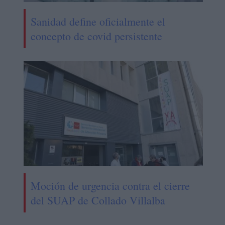
Sanidad define oficialmente el
concepto de covid persistente
Moción de urgencia contra el cierre
del SUAP de Collado Villalba