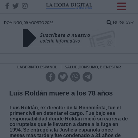
INFORMACION SOBRE LA
PROTECCIÓN DE TUS
BUSCAR
DOMINGO, 09 AGOSTO 2026
DATOS
Responsable:
Finalidad:
|
LABERINTO ESPAÑOL
SALUD,CONSUMO, BIENESTAR
Datos tratados:
Luis Roldán muere a los 78 años
Luis Roldán, ex director de la Benemérita, fue el
Legitimación:
primer civil en detentar el cargo. Fue bajo esa
responsabilidad donde Roldán inició su carrera de
corruptelas que le llevaron a darse a la fuga en
Destinatarios:
1994. Se entregó a la Justicia española once
meses más tarde y fue condenado a 31 años de