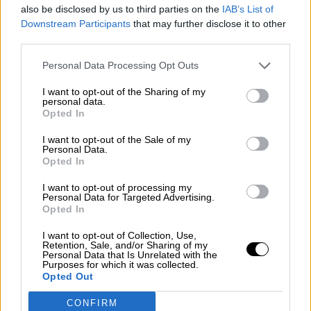
also be disclosed by us to third parties on the
IAB’s List of
Downstream Participants
that may further disclose it to other
third parties.
Grande-Marlaska destaca el trabajo
de la Guardia Civil para luchar
Personal Data Processing Opt Outs
contra la violencia machista
I want to opt-out of the Sharing of my
personal data.
Opted In
I want to opt-out of the Sale of my
OPINIONES DIVERSAS
Personal Data.
Opted In
I want to opt-out of processing my
¿La ciudadanía de Occidente
Personal Data for Targeted Advertising.
es consciente del riesgo de
Opted In
una tercera guerra mundial?
I want to opt-out of Collection, Use,
Por
Álvaro Frutos Rosado y Gabinete
Retention, Sale, and/or Sharing of my
Geopolítica de Crisis
Personal Data that Is Unrelated with the
Purposes for which it was collected.
Opted Out
Suelta y confía
CONFIRM
Por
María Comesaña