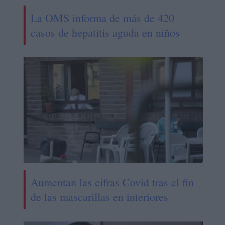
La OMS informa de más de 420
casos de hepatitis aguda en niños
Aumentan las cifras Covid tras el fin
de las mascarillas en interiores