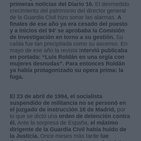
primeras noticias del Diario 16.
El desmedido
crecimiento del patrimonio del director general
de la Guardia Civil hizo sonar las alarmas.
A
finales de ese año ya era cesado del puesto
y a inicios del 94’ se aprobaba la Comisión
de Investigación en torno a su gestión.
Su
caída fue tan precipitada como su ascenso. En
mayo de ese año la revista I
nterviú publicaba
en portada: “Luis Roldán en una orgía con
mujeres desnudas”. Para entonces Roldán
ya había protagonizado su opera prima: la
fuga.
El 23 de abril de 1994, el socialista
suspendido de militancia no se personó en
el juzgado de instrucción 16 de Madrid,
por
lo que se dictó una
orden de detención contra
él.
Ante la sorpresa de España,
el máximo
dirigente de la Guardia Civil había huido de
la Justicia.
Once meses más tarde f
ue