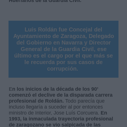
Huérfanos de la Guardia Civil.
Luís Roldán fue Concejal del
Ayuntamiento de Zaragoza, Delegado
del Gobierno en Navarra y Director
General de la Guardia Civil, ese
último es el cargo por el que más se
le recuerda por sus casos de
corrupción.
E
n los inicios de la década de los 90’
comenzó el declive de la disparada carrera
profesional de Roldán.
Todo parecía que
incluso llegaría a suceder al por entonces
ministro de Interior, Jose Luís Corcuera.
En
1993, la inmaculada trayectoria profesional
de zaragozano se vio salpicada de las