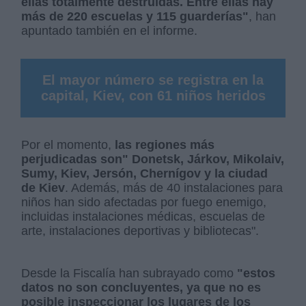
ellas totalmente destruidas. Entre ellas hay
más de 220 escuelas y 115 guarderías"
, han
apuntado también en el informe.
El mayor número se registra en la
capital, Kiev, con 61 niños heridos
Por el momento,
las regiones más
perjudicadas son" Donetsk, Járkov, Mikolaiv,
Sumy, Kiev, Jersón, Chernígov y la ciudad
de Kiev
. Además, más de 40 instalaciones para
niños han sido afectadas por fuego enemigo,
incluidas instalaciones médicas, escuelas de
arte, instalaciones deportivas y bibliotecas".
Desde la Fiscalía han subrayado como
"estos
datos no son concluyentes, ya que no es
posible inspeccionar los lugares de los