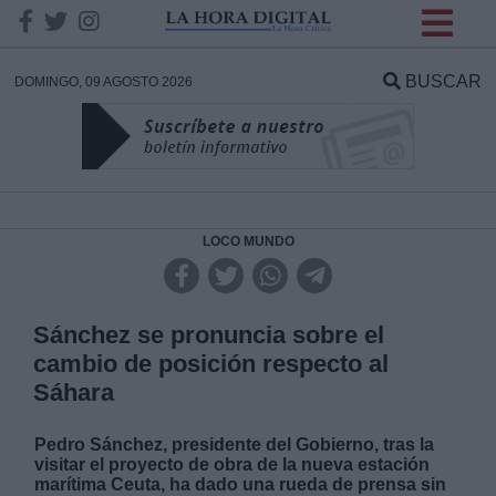
INFORMACION SOBRE LA
PROTECCIÓN DE TUS
BUSCAR
DOMINGO, 09 AGOSTO 2026
DATOS
Responsable:
Finalidad:
LOCO MUNDO
Datos tratados:
Sánchez se pronuncia sobre el
cambio de posición respecto al
Sáhara
Legitimación:
Pedro Sánchez, presidente del Gobierno, tras la
Destinatarios:
visitar el proyecto de obra de la nueva estación
marítima Ceuta, ha dado una rueda de prensa sin