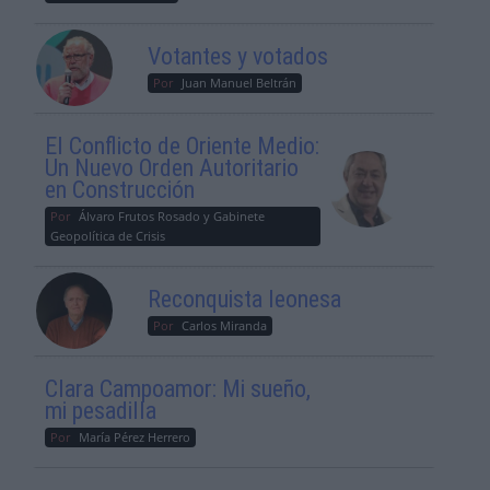
Votantes y votados
Por
Juan Manuel Beltrán
El Conflicto de Oriente Medio:
Un Nuevo Orden Autoritario
en Construcción
Por
Álvaro Frutos Rosado y Gabinete
Geopolítica de Crisis
Reconquista leonesa
Por
Carlos Miranda
Clara Campoamor: Mi sueño,
mi pesadilla
Por
María Pérez Herrero