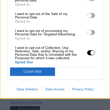
personal data.
Opted In
Mª Jesús Montero pone de
I want to opt-out of the Sale of my
manifiesto la reconciliación entre los
Personal Data.
Opted In
socios del Gobierno tras el Debate
sobre el estado de la nación
I want to opt-out of processing my
Personal Data for Targeted Advertising.
Opted In
I want to opt-out of Collection, Use,
OPINIONES DIVERSAS
Retention, Sale, and/or Sharing of my
Personal Data that Is Unrelated with the
Purposes for which it was collected.
Opted Out
¿La ciudadanía de Occidente
CONFIRM
es consciente del riesgo de
una tercera guerra mundial?
Por
Álvaro Frutos Rosado y Gabinete
Geopolítica de Crisis
Data Deletion
Data Access
Privacy Policy
Suelta y confía
Por
María Comesaña