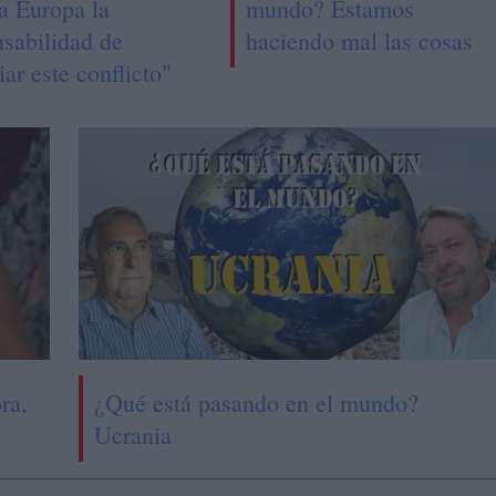
a Europa la
mundo? Estamos
nsabilidad de
haciendo mal las cosas
iar este conflicto"
ra,
¿Qué está pasando en el mundo?
Ucrania