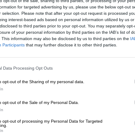
to opt-out of the sale, sharing to third parties, or processing of your per
formation for targeted advertising by us, please use the below opt-out s
d de la seguridad transatlántica y será
r selection. Please note that after your opt-out request is processed y
 texto, que es la
base de la colaboración
entre l
eing interest-based ads based on personal information utilized by us or
claro”
, resalta el Alto Representante para Asuntos
disclosed to third parties prior to your opt-out. You may separately opt-
p Borrell
, que además indica que se trata de un
losure of your personal information by third parties on the IAB’s list of
. This information may also be disclosed by us to third parties on the
IA
posible.
Participants
that may further disclose it to other third parties.
l Data Processing Opt Outs
plan estratégico está previsto que sea
o opt-out of the Sharing of my personal data.
ropeo de los días 24 y 25 de marzo
In
o opt-out of the Sale of my Personal Data.
In
cción
muy preciso y mejorará la capacidad de la 
.
Está estructurado en torno a
cuatro pilares
to opt-out of processing my Personal Data for Targeted
ing.
sociación y aseguración.
In