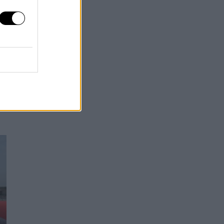
e
os
ón