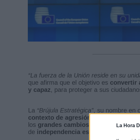
“La fuerza de la Unión reside en su unid
que afirma que el objetivo es
convertir 
y capaz
, para proteger a sus ciudadanos 
La
“Brújula Estratégica”
, su nombre en c
contexto de agresión
“injustificada y 
los
grandes cambios geopolíticos
que 
La Hora Di
de
independencia estratégica
y le ayu