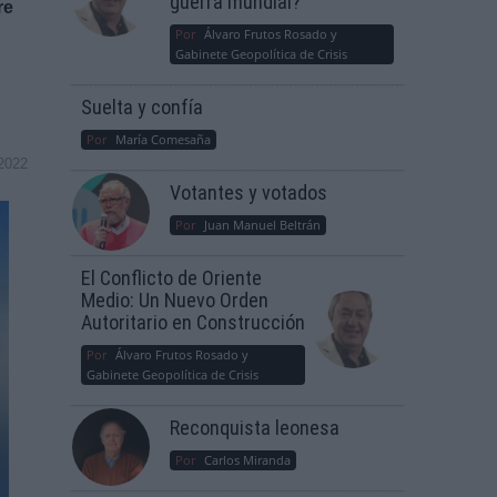
guerra mundial?
re
Por
Álvaro Frutos Rosado y
Gabinete Geopolítica de Crisis
Suelta y confía
Por
María Comesaña
2022
Votantes y votados
Por
Juan Manuel Beltrán
El Conflicto de Oriente
Medio: Un Nuevo Orden
Autoritario en Construcción
Por
Álvaro Frutos Rosado y
Gabinete Geopolítica de Crisis
Reconquista leonesa
Por
Carlos Miranda