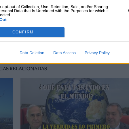
o opt-out of Collection, Use, Retention, Sale, and/or Sharing
blecerá un
equipo de respuesta rápida
que pued
ersonal Data that Is Unrelated with the Purposes for which it
lected.
n los momentos de crisis. También, se reforzarán l
Out
 realizará una mejora tecnológica y una
cooperaci
CONFIRM
Data Deletion
Data Access
Privacy Policy
guridad
Internacional
CIAS RELACIONADAS