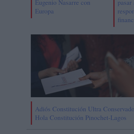
Eugenio Nasarre con
pasar 
Europa
respo
financ
Adiós Constitución Ultra Conservado
Hola Constitución Pinochet-Lagos