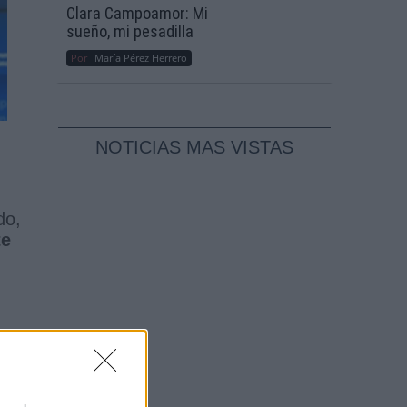
Clara Campoamor: Mi
sueño, mi pesadilla
Por
María Pérez Herrero
NOTICIAS MAS VISTAS
do,
te
mo