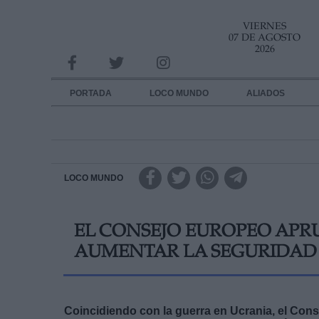
VIERNES
INFORMACION SOBRE LA PROTECCIÓN DE TUS DATOS
07 DE AGOSTO
2026
Responsable:
Finalidad:
PORTADA
LOCO MUNDO
ALIADOS
Datos tratados:
Legitimación:
Destinatarios:
LOCO MUNDO
Derechos:
EL CONSEJO EUROPEO APRU
link
AUMENTAR LA SEGURIDAD 
Información adicional
link
Coincidiendo con la guerra en Ucrania, el Con