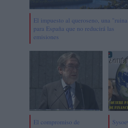
El impuesto al queroseno, una "ruina
para España que no reducirá las
emisiones
El compromiso de
Sysoe