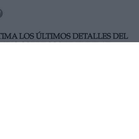
IMA LOS ÚLTIMOS DETALLES DEL
TIVO SOBRE SOSTENIBILIDAD
 nueva propuesta legislativa sobre sostenibilidad con la q
con mayores exigencias hacia los Estados miembros en este
pués, la Comisión presentará también un paquete normativo
 impacto de los productos en el medio ambiente.
MARTES, 22 MARZO 