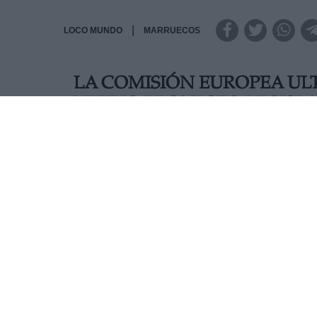
|
LOCO MUNDO
MARRUECOS
LA COMISIÓN EUROPEA ULT
NUEVO PROYECTO LEGISLA
La Comisión Europea ultima los destalles de su
se centra en la restauración de la naturaleza 
área. Junto a esta iniciativa, una semana des
sobre economía circular enfocada a reducir el
AUTOR ANA OTERO
Mas artículos del mismo autor/a