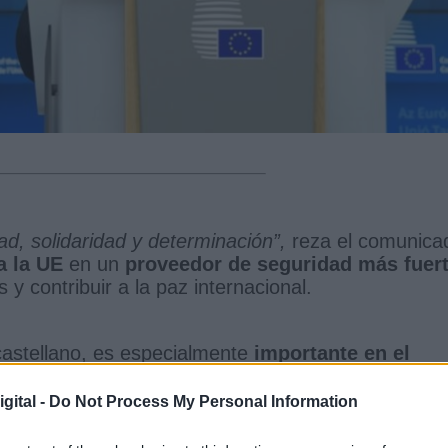
ad, solidaridad y determinación”,
reza el comunica
a la UE
en un
proveedor de seguridad más fuer
y contribuir a la paz internacional.
astellano, es especialmente
importante en el
no provocada”
de Rusia a Ucrania, señalan, así co
se están produciendo. Además, dotará a la Unión
gital -
Do Not Process My Personal Information
dará a proteger sus valores e intereses.