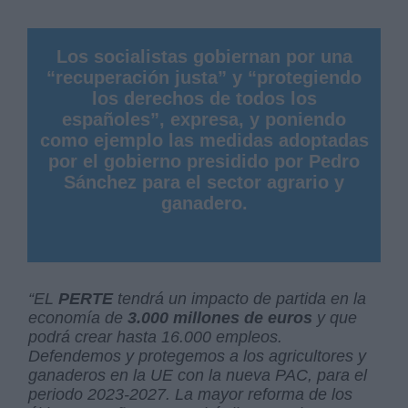
Los socialistas gobiernan por una
“recuperación justa” y “protegiendo
los derechos de todos los
españoles”, expresa, y poniendo
como ejemplo las medidas adoptadas
por el gobierno presidido por Pedro
Sánchez para el sector agrario y
ganadero.
“EL
PERTE
tendrá un impacto de partida en la
economía de
3.000 millones de euros
y que
podrá crear hasta 16.000 empleos.
Defendemos y protegemos a los agricultores y
ganaderos en la UE con la nueva PAC, para el
periodo 2023-2027. La mayor reforma de los