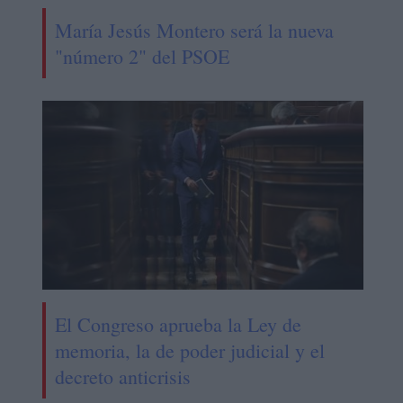
María Jesús Montero será la nueva
"número 2" del PSOE
El Congreso aprueba la Ley de
memoria, la de poder judicial y el
decreto anticrisis