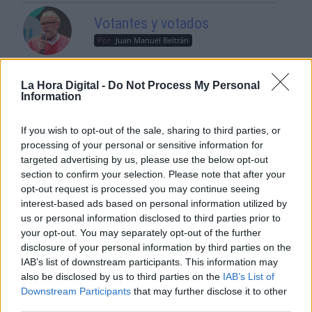
Votantes y votados
Por
Juan Manuel Beltrán
El Conflicto de Oriente Medio:
La Hora Digital -
Do Not Process My Personal
Un Nuevo Orden Autoritario
Information
en Construcción
Por
Álvaro Frutos Rosado y Gabinete
If you wish to opt-out of the sale, sharing to third parties, or
Geopolítica de Crisis
processing of your personal or sensitive information for
targeted advertising by us, please use the below opt-out
section to confirm your selection. Please note that after your
Reconquista leonesa
opt-out request is processed you may continue seeing
Por
Carlos Miranda
interest-based ads based on personal information utilized by
us or personal information disclosed to third parties prior to
Clara Campoamor: Mi sueño,
your opt-out. You may separately opt-out of the further
mi pesadilla
disclosure of your personal information by third parties on the
IAB’s list of downstream participants. This information may
Por
María Pérez Herrero
also be disclosed by us to third parties on the
IAB’s List of
Downstream Participants
that may further disclose it to other
third parties.