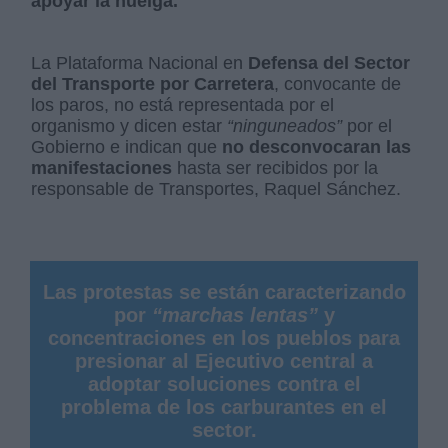
apoyar la huelga.
La Plataforma Nacional en
Defensa del Sector
del Transporte por Carretera
, convocante de
los paros, no está representada por el
organismo y dicen estar
“ninguneados”
por el
Gobierno e indican que
no desconvocaran las
manifestaciones
hasta ser recibidos por la
responsable de Transportes, Raquel Sánchez.
Las protestas se están caracterizando
por
“marchas lentas”
y
concentraciones en los pueblos para
presionar al Ejecutivo central a
adoptar soluciones contra el
problema de los carburantes en el
sector.