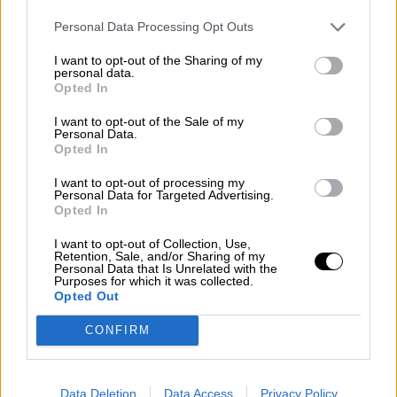
Personal Data Processing Opt Outs
NOTICIAS MAS VISTAS
I want to opt-out of the Sharing of my
personal data.
Opted In
I want to opt-out of the Sale of my
LABERINTO ESPAÑOL
Personal Data.
Opted In
I want to opt-out of processing my
Personal Data for Targeted Advertising.
Adriana Lastra apela a la “unión
Opted In
socialista” frente a la crispación y
I want to opt-out of Collection, Use,
enfrentamiento de la derecha
Retention, Sale, and/or Sharing of my
Personal Data that Is Unrelated with the
Purposes for which it was collected.
La vicesecretaria general del Partido Socialista,
Opted Out
Adriana Lastra, ha denunciado
“la mentira, el
cinismo y el oportunismo”
del PP como única
CONFIRM
estrategia política de la formación. La política
socialista indicó que España está harta
“de
fracturas y división”
que representan la derecha
para intentar dividir a los españoles.
Data Deletion
Data Access
Privacy Policy