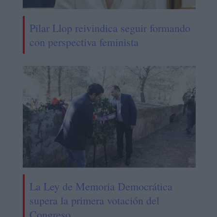
Pilar Llop reivindica seguir formando
con perspectiva feminista
La Ley de Memoria Democrática
supera la primera votación del
Congreso