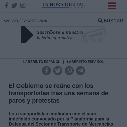
INFORMACION SOBRE LA
PROTECCIÓN DE TUS
BUSCAR
SÁBADO, 08 AGOSTO 2026
DATOS
Responsable:
Finalidad:
|
LABERINTO ESPAÑOL
LABERINTO ESPAÑOL
Datos tratados:
El Gobierno se reúne con los
transportistas tras una semana de
paros y protestas
Legitimación:
Los transportistas continúan con el paro
Destinatarios:
indefinido convocado por la Plataforma para la
Defensa del Sector de Transporte de Mercancías