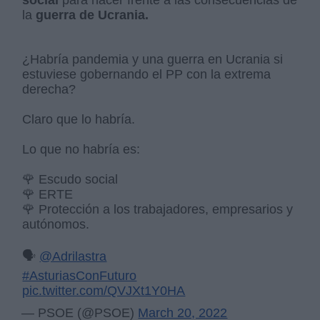
social
para hacer frente a las consecuencias de
la
guerra de Ucrania.
¿Habría pandemia y una guerra en Ucrania si
estuviese gobernando el PP con la extrema
derecha?
Claro que lo habría.
Lo que no habría es:
🌹 Escudo social
🌹 ERTE
🌹 Protección a los trabajadores, empresarios y
autónomos.
🗣️
@Adrilastra
#AsturiasConFuturo
pic.twitter.com/QVJXt1Y0HA
— PSOE (@PSOE)
March 20, 2022