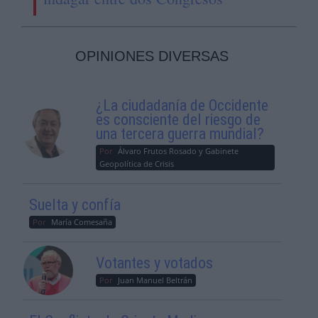
OPINIONES DIVERSAS
¿La ciudadanía de Occidente
es consciente del riesgo de
una tercera guerra mundial?
Por
Álvaro Frutos Rosado y Gabinete
Geopolítica de Crisis
Suelta y confía
Por
María Comesaña
Votantes y votados
Por
Juan Manuel Beltrán