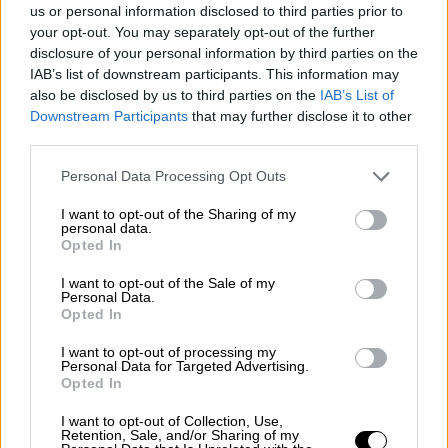
us or personal information disclosed to third parties prior to
actuación.
your opt-out. You may separately opt-out of the further
disclosure of your personal information by third parties on the
IAB’s list of downstream participants. This information may
En total, hay unas 20 líneas de trabajo, con 49
also be disclosed by us to third parties on the
IAB’s List of
objetivos específicos y 141 operativos que
Downstream Participants
that may further disclose it to other
afectan a diferentes ámbitos.
La línea que
third parties.
recoge una mayor partida presupuestaria es
la relacionada con el empleo al que se
Personal Data Processing Opt Outs
dedican el 69,58% de los 20.319 millones de
euros, es decir, más de la mitad.
I want to opt-out of the Sharing of my
personal data.
Opted In
Igualdad
Feminismo
Ministerio de Igualdad
Presupuestos
Plan Estratégico Para la Igualdad
I want to opt-out of the Sale of my
Personal Data.
Opted In
NOTICIAS RELACIONADAS
I want to opt-out of processing my
Personal Data for Targeted Advertising.
Opted In
I want to opt-out of Collection, Use,
Retention, Sale, and/or Sharing of my