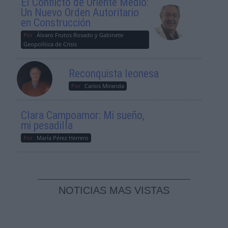
El Conflicto de Oriente Medio:
Un Nuevo Orden Autoritario
en Construcción
Por
Álvaro Frutos Rosado y Gabinete
Geopolítica de Crisis
Reconquista leonesa
Por
Carlos Miranda
Clara Campoamor: Mi sueño,
mi pesadilla
Por
María Pérez Herrero
NOTICIAS MAS VISTAS