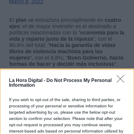
March 8, 2022
El
plan
se estructura princiaplmente en
cuatro
ejes
: el de mayor inversión es el destinado a
políticas relacionadas con la "e
conomía para la
vida y reparto justo de la riqueza
", con el
90,9% del total; "
Hacia la garantía de vidas
libres de violencia machista para las
mujeres
", con el 4,8%; "
Buen Gobierno, hacia
formas de hacer y decidir más inclusivas
",
con un 0,3%; y para los
derechos efectivos
para todas las mujeres
, con un 4,1%.
La Hora Digital -
Do Not Process My Personal
Information
La mayor parte de los
presupuestos
van
If you wish to opt-out of the sale, sharing to third parties, or
destinados a prestaciones para maternidad,
processing of your personal or sensitive information for
fomento del empleo,
escuelas infantiles,
targeted advertising by us, please use the below opt-out
prestaciones por riesgo de embarazo, el
section to confirm your selection. Please note that after your
ciudado de hijos e hijas con cáncer o
opt-out request is processed you may continue seeing
enfermedades graves, o acabar con la
interest-based ads based on personal information utilized by
brecha salarial entre otras líneas de