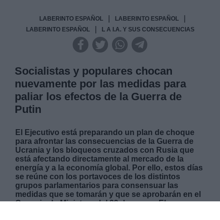
|
|
LABERINTO ESPAÑOL
LABERINTO ESPAÑOL
|
LABERINTO ESPAÑOL
L A I.A. Y SUS CONSECUENCIAS
Socialistas y populares chocan
nuevamente por las medidas para
paliar los efectos de la Guerra de
Putin
El Ejecutivo está preparando un plan de choque
para afrontar las consecuencias de la Guerra de
Ucrania y los bloqueos cruzados con Rusia que
está afectando directamente al mercado de la
energía y a la economía global. Por ello, estos días
se reúne con los portavoces de los distintos
grupos parlamentarios para consensuar las
medidas que se tomarán y que se aprobarán en el
Consejo de Ministros del 29 de marzo. El
encuentro con el PP no ha salido como se