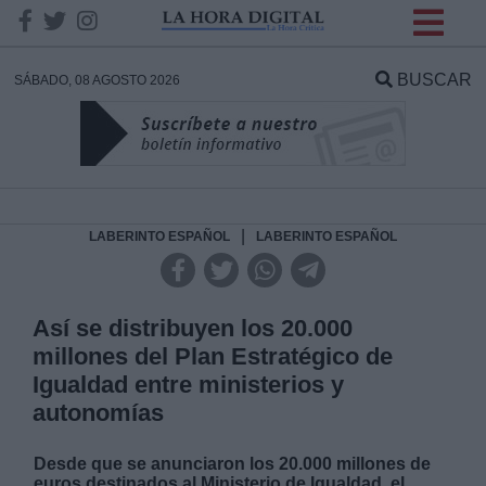
INFORMACION SOBRE LA
PROTECCIÓN DE TUS
BUSCAR
SÁBADO, 08 AGOSTO 2026
DATOS
Responsable:
Finalidad:
|
LABERINTO ESPAÑOL
LABERINTO ESPAÑOL
Datos tratados:
Así se distribuyen los 20.000
millones del Plan Estratégico de
Igualdad entre ministerios y
Legitimación:
autonomías
Destinatarios:
Desde que se anunciaron los 20.000 millones de
euros destinados al Ministerio de Igualdad, el