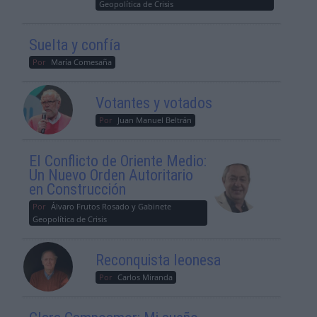
Geopolítica de Crisis
Suelta y confía
Por
María Comesaña
Votantes y votados
Por
Juan Manuel Beltrán
El Conflicto de Oriente Medio:
Un Nuevo Orden Autoritario
en Construcción
Por
Álvaro Frutos Rosado y Gabinete
Geopolítica de Crisis
Reconquista leonesa
Por
Carlos Miranda