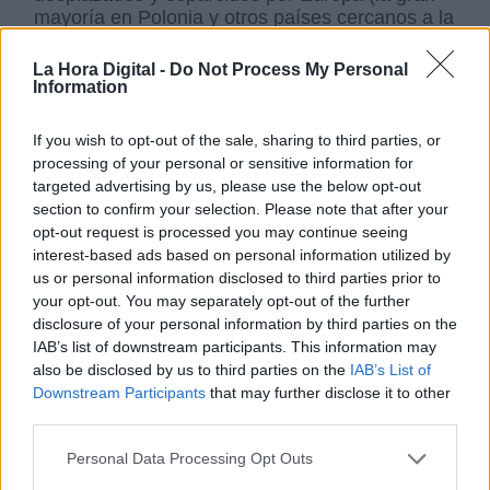
mayoría en Polonia y otros países cercanos a la
zona de guerra),
la dimensión humana del
conflicto agota poco a poco su corriente de
La Hora Digital -
Do Not Process My Personal
simpatía para convertirse en factor de
Information
preocupación.
Estamos aún en la fase de los
despliegues solidarios, favorecidos por
If you wish to opt-out of the sale, sharing to third parties, or
cuestiones
raciales, culturales y religiosas
processing of your personal or sensitive information for
más propicias
. Ser ucranianos es todavía una
targeted advertising by us, please use the below opt-out
ventaja comparado con
ser yemení, sirio o
section to confirm your selection. Please note that after your
afgano
en el discurso de autoridades y
opt-out request is processed you may continue seeing
ciudadanos europeos, donde
ha prendido la
interest-based ads based on personal information utilized by
selectividad o el rechazo directo propagado
us or personal information disclosed to third parties prior to
por el nacionalismo identitario
. Ya se avistan
your opt-out. You may separately opt-out of the further
las primeras señales de esa
“fatiga de la
disclosure of your personal information by third parties on the
compasión”
que siempre comparece después
IAB’s list of downstream participants. This information may
de varias semanas de guerra. El gobierno
also be disclosed by us to third parties on the
IAB’s List of
británico, muy combativo en el frente político
Downstream Participants
that may further disclose it to other
contra Moscú, ha sido el primero en
marcar la
third parties.
raya y “privatizar” la solidaridad
, gesto que
Macron se ha apresurado a afear (7).
Personal Data Processing Opt Outs