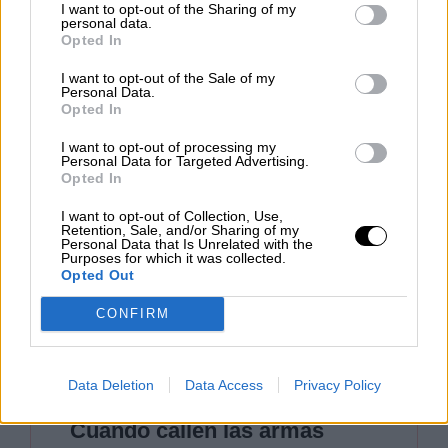
I want to opt-out of the Sharing of my
personal data.
Los recursos son limitados, las facturas de
Opted In
los combustibles aprietan cada día más
,
comienza a prender cierto ambiente de
I want to opt-out of the Sale of my
inquietud por la carestía de suministros
y los
Personal Data.
Opted In
medios anticipan el cansancio de las
audiencias.
Decae el interés social por una
I want to opt-out of processing my
guerra
que en pocos días quedará relegada de
Personal Data for Targeted Advertising.
las portadas, cabeceras televisas y trinos de
Opted In
las redes sociales. El escenario humanitario
I want to opt-out of Collection, Use,
quedará barrido por otro mucho más prosaico.
Retention, Sale, and/or Sharing of my
Personal Data that Is Unrelated with the
Purposes for which it was collected.
Opted Out
CONFIRM
Data Deletion
Data Access
Privacy Policy
Cuando callen las armas