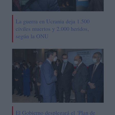
La guerra en Ucrania deja 1.500
civiles muertos y 2.000 heridos,
según la ONU
El Gobierno desplegará el ‘Plan de