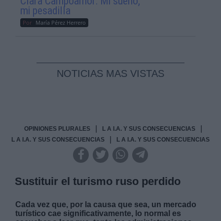
Clara Campoamor: Mi sueño,
mi pesadilla
Por
María Pérez Herrero
NOTICIAS MAS VISTAS
|
|
OPINIONES PLURALES
L A I.A. Y SUS CONSECUENCIAS
|
L A I.A. Y SUS CONSECUENCIAS
L A I.A. Y SUS CONSECUENCIAS
Sustituir el turismo ruso perdido
Cada vez que, por la causa que sea, un mercado
turístico cae significativamente, lo normal es