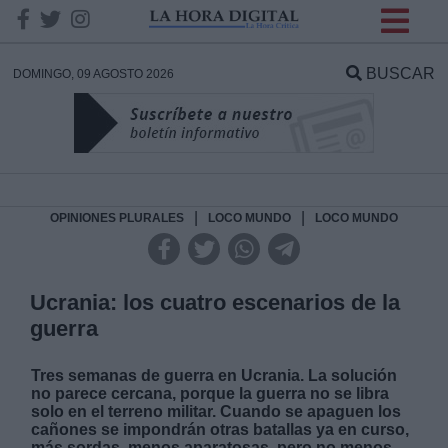
INFORMACION SOBRE LA
PROTECCIÓN DE TUS
BUSCAR
DOMINGO, 09 AGOSTO 2026
DATOS
Responsable:
Finalidad:
|
|
OPINIONES PLURALES
LOCO MUNDO
LOCO MUNDO
Datos tratados:
Ucrania: los cuatro escenarios de la
guerra
Legitimación:
Tres semanas de guerra en Ucrania. La solución
no parece cercana, porque la guerra no se libra
Destinatarios:
solo en el terreno militar. Cuando se apaguen los
cañones se impondrán otras batallas ya en curso,
más sordas, menos aparatosas, pero no menos