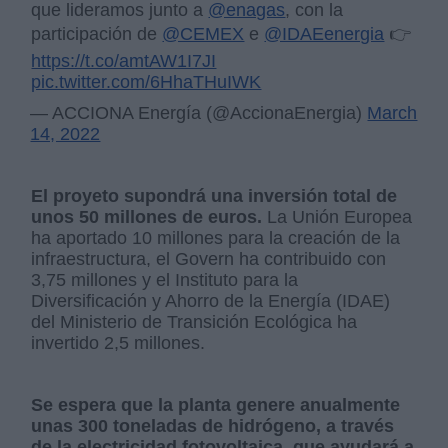
que lideramos junto a
@enagas
, con la
participación de
@CEMEX
e
@IDAEenergia
👉
https://t.co/amtAW1I7JI
pic.twitter.com/6HhaTHuIWK
— ACCIONA Energía (@AccionaEnergia)
March
14, 2022
El proyeto supondrá una inversión total de
unos 50 millones de euros.
La Unión Europea
ha aportado 10 millones para la creación de la
infraestructura, el Govern ha contribuido con
3,75 millones y el Instituto para la
Diversificación y Ahorro de la Energía (IDAE)
del Ministerio de Transición Ecológica ha
invertido 2,5 millones.
Se espera que la planta genere anualmente
unas 300 toneladas de hidrógeno, a través
de la electricidad fotovoltaica, que ayudará a