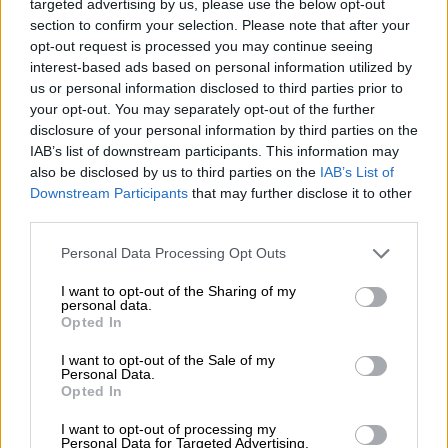
targeted advertising by us, please use the below opt-out
(participante en el proyecto).
section to confirm your selection. Please note that after your
opt-out request is processed you may continue seeing
interest-based ads based on personal information utilized by
Al mismo tiempo, se espera que las empresas
us or personal information disclosed to third parties prior to
de alquiler de coches ofrezcan vehículos con
your opt-out. You may separately opt-out of the further
motor de hidrógeno y que el puerto de Palma
disclosure of your personal information by third parties on the
disponga de equipamientos de generación de
IAB’s list of downstream participants. This information may
electricidad alimentados también con esta
also be disclosed by us to third parties on the
IAB’s List of
energía.
Downstream Participants
that may further disclose it to other
third parties.
El grupo Redexis, encargado de la
Personal Data Processing Opt Outs
distribución de gas, suministrará a sus
clientes una combinación de gas natural e
I want to opt-out of the Sharing of my
personal data.
hidrógeno verde proveniente de la planta de
Opted In
Lloseta.
I want to opt-out of the Sale of my
Personal Data.
Medio Ambiente
Energía
Hidrógeno verde
España
Opted In
Mallorca
I want to opt-out of processing my
Personal Data for Targeted Advertising.