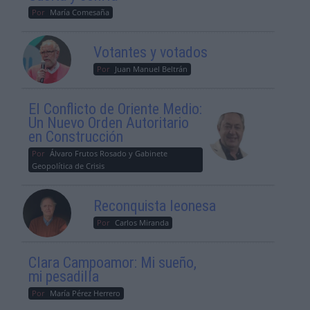
Por
María Comesaña
Votantes y votados
Por
Juan Manuel Beltrán
El Conflicto de Oriente Medio:
Un Nuevo Orden Autoritario
en Construcción
Por
Álvaro Frutos Rosado y Gabinete
Geopolítica de Crisis
Reconquista leonesa
Por
Carlos Miranda
Clara Campoamor: Mi sueño,
mi pesadilla
Por
María Pérez Herrero