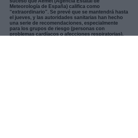
suceso que Aemet (Agencia Estatal de
Meteorología de España) califica como
“extraordinario”. Se prevé que se mantendrá hasta
el jueves, y las autoridades sanitarias han hecho
una serie de recomendaciones, especialmente
para los grupos de riesgo (personas con
problemas cardíacos o afecciones respiratorias).
MIÉRCOLES, 16 MARZO 2022
AUTOR MARIO ROMERO
Mas artículos del mismo autor/a