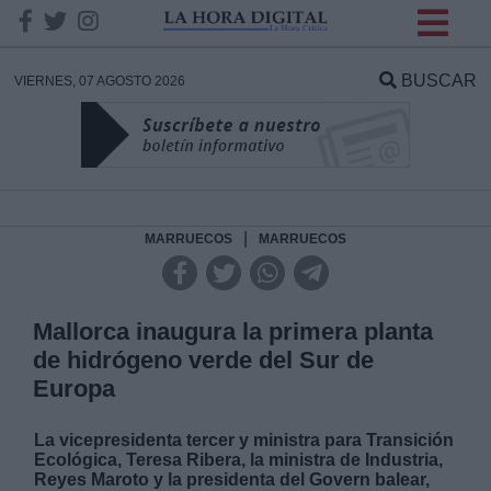
INFORMACION SOBRE LA
PROTECCIÓN DE TUS
BUSCAR
VIERNES, 07 AGOSTO 2026
DATOS
Responsable:
Finalidad:
|
MARRUECOS
MARRUECOS
Datos tratados:
Mallorca inaugura la primera planta
de hidrógeno verde del Sur de
Europa
Legitimación:
La vicepresidenta tercer y ministra para Transición
Destinatarios:
Ecológica, Teresa Ribera, la ministra de Industria,
Reyes Maroto y la presidenta del Govern balear,