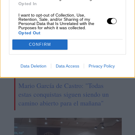
NOTICIAS RELACIONADAS
Opted In
I want to opt-out of Collection, Use,
Retention, Sale, and/or Sharing of my
Personal Data that Is Unrelated with the
Purposes for which it was collected.
Opted Out
CONFIRM
Data Deletion
Data Access
Privacy Policy
Mario García de Castro: "Todas
estas conquistas siguen siendo un
camino abierto para el mañana"