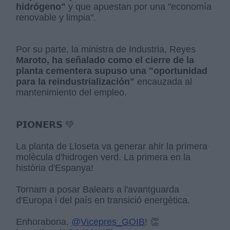
hidrógeno"
y que apuestan por una "economía
renovable y limpia".
Por su parte, la ministra de Industria, Reyes
Maroto, ha señalado como el cierre de la
planta cementera supuso una "oportunidad
para la reindustrialización"
encauzada al
mantenimiento del empleo.
𝗣𝗜𝗢𝗡𝗘𝗥𝗦 💚
La planta de Lloseta va generar ahir la primera
molècula d'hidrogen verd. La primera en la
història d'Espanya!
Tornam a posar Balears a l'avantguarda
d'Europa i del país en transició energètica.
Enhorabona,
@Vicepres_GOIB
! 👏