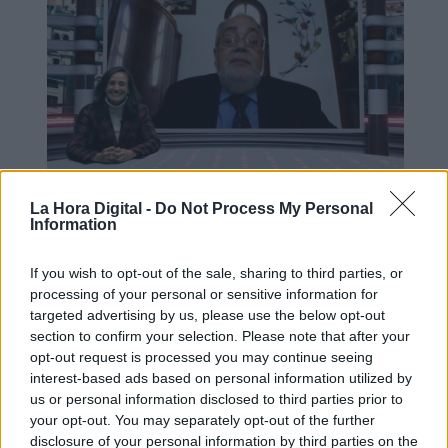
La Hora Digital -
Do Not Process My Personal
Agozino: "A Cristina Kirchner le es
Information
más funcional que gane Milei"
If you wish to opt-out of the sale, sharing to third parties, or
processing of your personal or sensitive information for
targeted advertising by us, please use the below opt-out
OPINIONES DIVERSAS
section to confirm your selection. Please note that after your
opt-out request is processed you may continue seeing
interest-based ads based on personal information utilized by
¿La ciudadanía de Occidente
us or personal information disclosed to third parties prior to
es consciente del riesgo de
your opt-out. You may separately opt-out of the further
una tercera guerra mundial?
disclosure of your personal information by third parties on the