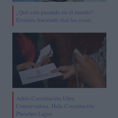
¿Qué está pasando en el mundo?
Estamos haciendo mal las cosas
Adiós Constitución Ultra
Conservadora, Hola Constitución
Pinochet-Lagos