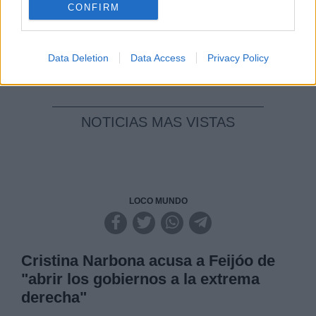
CONFIRM
Clara Campoamor: Mi sueño,
mi pesadilla
Por
María Pérez Herrero
Data Deletion
Data Access
Privacy Policy
NOTICIAS MAS VISTAS
LOCO MUNDO
Cristina Narbona acusa a Feijóo de
"abrir los gobiernos a la extrema
derecha"