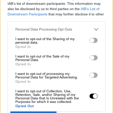
Por
Álvaro Frutos Rosado y Gabinete
IAB’s list of downstream participants. This information may
Geopolítica de Crisis
also be disclosed by us to third parties on the
IAB’s List of
Downstream Participants
that may further disclose it to other
third parties.
Suelta y confía
Por
María Comesaña
Personal Data Processing Opt Outs
I want to opt-out of the Sharing of my
Votantes y votados
personal data.
Opted In
Por
Juan Manuel Beltrán
I want to opt-out of the Sale of my
Personal Data.
El Conflicto de Oriente Medio:
Opted In
Un Nuevo Orden Autoritario
en Construcción
I want to opt-out of processing my
Personal Data for Targeted Advertising.
Por
Álvaro Frutos Rosado y Gabinete
Opted In
Geopolítica de Crisis
I want to opt-out of Collection, Use,
Retention, Sale, and/or Sharing of my
Reconquista leonesa
Personal Data that Is Unrelated with the
Purposes for which it was collected.
Por
Carlos Miranda
Opted Out