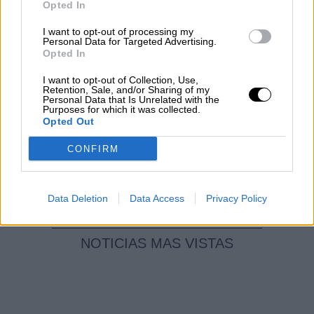
Opted In
en Construcción
Por
Álvaro Frutos Rosado y Gabinete
I want to opt-out of processing my
Personal Data for Targeted Advertising.
Geopolítica de Crisis
Opted In
Reconquista leonesa
I want to opt-out of Collection, Use,
Retention, Sale, and/or Sharing of my
Personal Data that Is Unrelated with the
Por
Carlos Miranda
Purposes for which it was collected.
Opted Out
Clara Campoamor: Mi sueño,
CONFIRM
mi pesadilla
Por
María Pérez Herrero
Data Deletion
Data Access
Privacy Policy
NOTICIAS MAS VISTAS