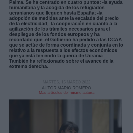
Palma. Se ha centrado en cuatro puntos: -la ayuda
humanitaria y la acogida de los refugiados
ucranianos que lleguen hasta España; -la
adopción de medidas ante la escalada del precio
de la electricidad, -la cooperación en cuanto a la
agilización de los trámites necesarios para el
despliegue de los fondos europeos y ha
recordado que -el Gobierno ha pedido a las CCAA
Derechos:
que se actúe de forma coordinada y conjunta en lo
relativo a la respuesta a los efectos económicos
que ya está teniendo la guerra de Ucrania.
link
También ha reflexionado sobre el avance de la
Información adicional
extrema derecha.
link
MARTES, 15 MARZO 2022
AUTOR MARIO ROMERO
Mas artículos del mismo autor/a