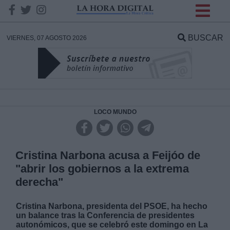
INFORMACION SOBRE LA
PROTECCIÓN DE TUS
BUSCAR
VIERNES, 07 AGOSTO 2026
DATOS
Responsable:
Finalidad:
LOCO MUNDO
Datos tratados:
Cristina Narbona acusa a Feijóo de
"abrir los gobiernos a la extrema
derecha"
Legitimación:
Cristina Narbona, presidenta del PSOE, ha hecho
Destinatarios:
un balance tras la Conferencia de presidentes
autonómicos, que se celebró este domingo en La