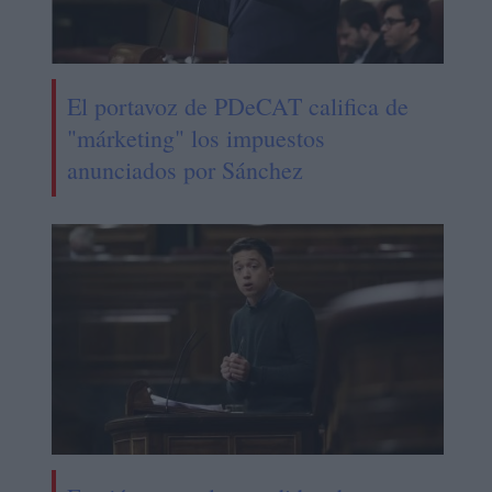
El portavoz de PDeCAT califica de
"márketing" los impuestos
anunciados por Sánchez