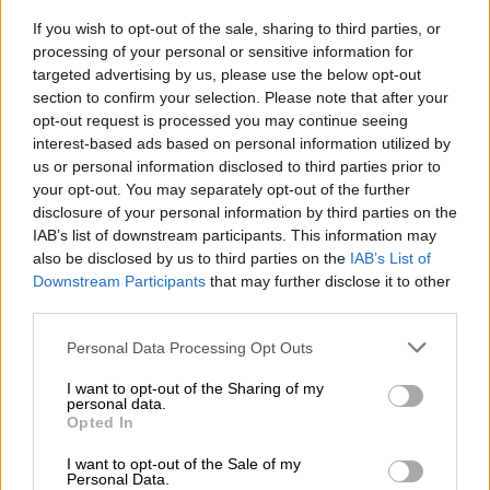
If you wish to opt-out of the sale, sharing to third parties, or
processing of your personal or sensitive information for
OPINIONES DIVERSAS
targeted advertising by us, please use the below opt-out
section to confirm your selection. Please note that after your
opt-out request is processed you may continue seeing
¿La ciudadanía de Occidente
interest-based ads based on personal information utilized by
es consciente del riesgo de
us or personal information disclosed to third parties prior to
una tercera guerra mundial?
your opt-out. You may separately opt-out of the further
Por
Álvaro Frutos Rosado y Gabinete
disclosure of your personal information by third parties on the
Geopolítica de Crisis
IAB’s list of downstream participants. This information may
also be disclosed by us to third parties on the
IAB’s List of
Downstream Participants
that may further disclose it to other
Suelta y confía
third parties.
Por
María Comesaña
Personal Data Processing Opt Outs
Votantes y votados
I want to opt-out of the Sharing of my
Por
Juan Manuel Beltrán
personal data.
Opted In
El Conflicto de Oriente Medio:
I want to opt-out of the Sale of my
Personal Data.
Un Nuevo Orden Autoritario