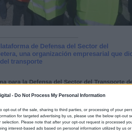
lataforma de Defensa del Sector del
etera, una organización empresarial que di
del transporte
a para la Defensa del Sector del Transporte d
Internacional ha convocado un paro patronal
a
eño de San Fernando de Henares
algunos
gital -
Do Not Process My Personal Information
ico de camiones de la M-206.
to opt-out of the sale, sharing to third parties, or processing of your per
formation for targeted advertising by us, please use the below opt-out s
transportistas que secundaban el paro empresarial
r selection. Please note that after your opt-out request is processed y
 trabajador que no quería unirse a las protestas
eing interest-based ads based on personal information utilized by us or