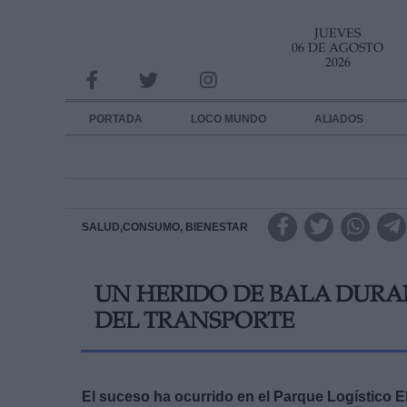
JUEVES
INFORMACION SOBRE LA PROTECCIÓN DE TUS DATOS
06 DE AGOSTO
2026
Responsable:
Finalidad:
PORTADA
LOCO MUNDO
ALIADOS
Datos tratados:
Legitimación:
Destinatarios:
SALUD,CONSUMO, BIENESTAR
Derechos:
UN HERIDO DE BALA DURA
link
DEL TRANSPORTE
Información adicional
link
El suceso ha ocurrido en el Parque Logístico E