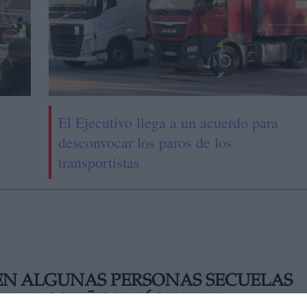
El Ejecutivo llega a un acuerdo para
desconvocar los paros de los
transportistas
EN ALGUNAS PERSONAS SECUELAS
TEN DOS AÑOS MÁS TARDE