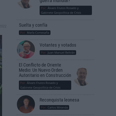
guerra mundial?
Por
Álvaro Frutos Rosado y
Gabinete Geopolítica de Crisis
Suelta y confía
2022
Por
María Comesaña
Votantes y votados
Por
Juan Manuel Beltrán
El Conflicto de Oriente
Medio: Un Nuevo Orden
Autoritario en Construcción
Por
Álvaro Frutos Rosado y
Gabinete Geopolítica de Crisis
Reconquista leonesa
Por
Carlos Miranda