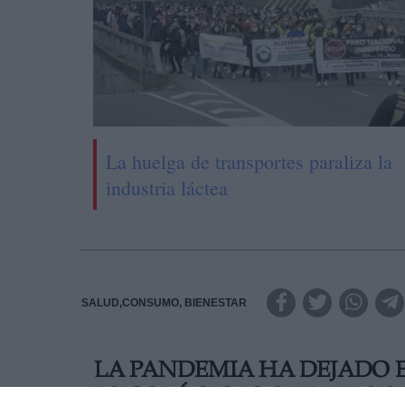
La huelga de transportes paraliza la
industria láctea
SALUD,CONSUMO, BIENESTAR
LA PANDEMIA HA DEJADO 
PSICOLÓGICAS QUE PERSIS