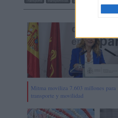
Transporte
transportistas
paro patronal
abuso polici
NOTI
Mitma moviliza 7.603 millones para
transporte y movilidad