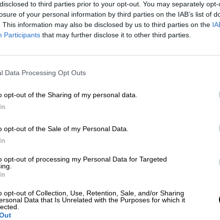
disclosed to third parties prior to your opt-out. You may separately opt-
lo. En ese momento
ha intervenido unos agentes 
losure of your personal information by third parties on the IAB’s list of
jeo con uno de los integrantes del piquete. Según
. This information may also be disclosed by us to third parties on the
IA
ían caído al suelo donde se ha producido un
Participants
that may further disclose it to other third parties.
domen al forcejear con un policía en un piquete en
l Data Processing Opt Outs
 anoche.
#huelgatransportistas
o opt-out of the Sharing of my personal data.
In
o opt-out of the Sale of my Personal Data.
In
del manifestante
, sin alcanzar ningún órgano vital
n equipo del Summa donde han estabilizado al
to opt-out of processing my Personal Data for Targeted
do grave al Hospital de la Princesa,
según
ing.
In
 la Comunidad de Madrid.
o opt-out of Collection, Use, Retention, Sale, and/or Sharing
ersonal Data that Is Unrelated with the Purposes for which it
lected.
Out