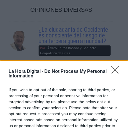
OPINIONES DIVERSAS
¿La ciudadanía de Occidente
es consciente del riesgo de
una tercera guerra mundial?
Por
Álvaro Frutos Rosado y Gabinete
Geopolítica de Crisis
Suelta y confía
La Hora Digital -
Do Not Process My Personal
Information
Por
María Comesaña
If you wish to opt-out of the sale, sharing to third parties, or
Votantes y votados
processing of your personal or sensitive information for
Por
Juan Manuel Beltrán
targeted advertising by us, please use the below opt-out
section to confirm your selection. Please note that after your
opt-out request is processed you may continue seeing
El Conflicto de Oriente Medio:
interest-based ads based on personal information utilized by
Un Nuevo Orden Autoritario
us or personal information disclosed to third parties prior to
en Construcción