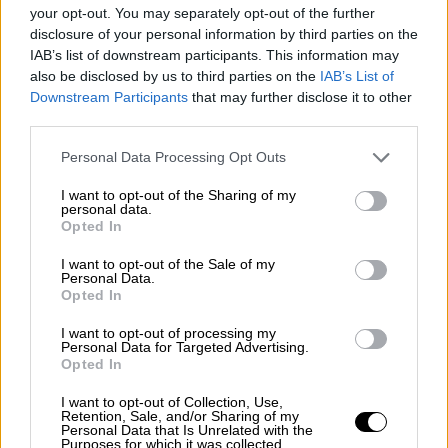
your opt-out. You may separately opt-out of the further
Por
Álvaro Frutos Rosado y Gabinete
disclosure of your personal information by third parties on the
Geopolítica de Crisis
IAB’s list of downstream participants. This information may
also be disclosed by us to third parties on the
IAB’s List of
Reconquista leonesa
Downstream Participants
that may further disclose it to other
third parties.
Por
Carlos Miranda
Personal Data Processing Opt Outs
Clara Campoamor: Mi sueño,
I want to opt-out of the Sharing of my
mi pesadilla
personal data.
Opted In
Por
María Pérez Herrero
I want to opt-out of the Sale of my
Personal Data.
Opted In
NOTICIAS MAS VISTAS
I want to opt-out of processing my
Personal Data for Targeted Advertising.
Opted In
I want to opt-out of Collection, Use,
Retention, Sale, and/or Sharing of my
Personal Data that Is Unrelated with the
SALUD,CONSUMO, BIENESTAR
Purposes for which it was collected.