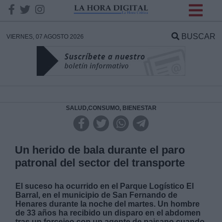
INFORMACION SOBRE LA
PROTECCIÓN DE TUS
BUSCAR
VIERNES, 07 AGOSTO 2026
DATOS
Responsable:
Finalidad:
SALUD,CONSUMO, BIENESTAR
Datos tratados:
Un herido de bala durante el paro
patronal del sector del transporte
Legitimación:
El suceso ha ocurrido en el Parque Logístico El
Barral, en el municipio de San Fernando de
Destinatarios:
Henares durante la noche del martes. Un hombre
de 33 años ha recibido un disparo en el abdomen
tras un forcejeo con un agente de paisano cuando