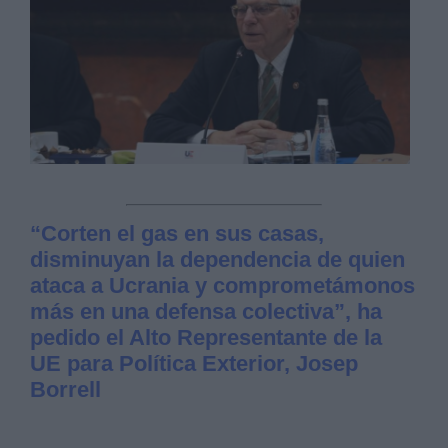
“Corten el gas en sus casas,
disminuyan la dependencia de quien
ataca a Ucrania y comprometámonos
más en una defensa colectiva”, ha
pedido el Alto Representante de la
UE para Política Exterior, Josep
Borrell