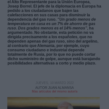
el Alto Representante para la Unión Europea,
Josep Borrel. El jefe de la diplomacia en Europa ha
pedido a los ciudadanos que bajen las
calefacciones en sus casas para disminuir la
dependencia del gas ruso.
“Un grado menos de
temperatura en casa es un 7% de ahorro de gas
ruso. Dos grados menos es el 14% menos”
, ha
argumentado. No obstante, esta petición no va
Derechos:
dirigida precisamente a los españoles, que no
dependen apenas del gas ruso, sino del argelino,
al contrario que Alemania, por ejemple, cuyo
link
consumo ciudadano e industrial depende
Información adicional
totalmente de Rusia, por lo que no puede cortar
link
dicho suministro de golpe, aunque está barajando
posibilidades alternativas a corto y medio plazo.
JUEVES, 10 MARZO 2022
AUTOR JUAN ALMANSA
Mas artículos del mismo autor/a