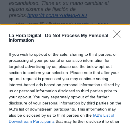
escandaloso. Tiene en su mano cambiar el
injusto sistema de fijación de
precios.
https://t.co/0aY0dMqROO
— Sira Rego🔻 (@sirarego)
March 9, 2022
La Hora Digital -
Do Not Process My Personal
Information
Ante las numerosas críticas que han suscitado
sus declaraciones en la esfera política
española,
Josep Borrell
, en declaraciones a La
If you wish to opt-out of the sale, sharing to third parties, or
Sexta,
ha asegurado que la petición de
processing of your personal or sensitive information for
disminuir el consumo de gas en los hogares
targeted advertising by us, please use the below opt-out
europeos no iba dirigida a España,
pues
“los
section to confirm your selection. Please note that after your
españoles no consumen gas ruso”.
opt-out request is processed you may continue seeing
interest-based ads based on personal information utilized by
us or personal information disclosed to third parties prior to
your opt-out. You may separately opt-out of the further
Guerra Ucrania
Josep Borrell
Rusia
gas natural
disclosure of your personal information by third parties on the
combustibles
IAB’s list of downstream participants. This information may
also be disclosed by us to third parties on the
IAB’s List of
Downstream Participants
that may further disclose it to other
NOTICIAS RELACIONADAS
third parties.