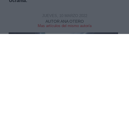
Ucrania.
JUEVES, 10 MARZO 2022
AUTOR ANA OTERO
Mas artículos del mismo autor/a
Interior de un autobús que acaba de llegar a Sevilla con un grupo
de refugiados ucranianos