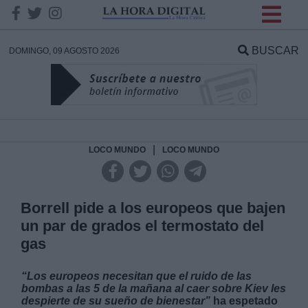
INFORMACION SOBRE LA
PROTECCIÓN DE TUS
BUSCAR
DOMINGO, 09 AGOSTO 2026
DATOS
Responsable:
Finalidad:
|
LOCO MUNDO
LOCO MUNDO
Datos tratados:
Borrell pide a los europeos que bajen
un par de grados el termostato del
gas
Legitimación:
“Los europeos necesitan que el ruido de las
Destinatarios:
bombas a las 5 de la mañana al caer sobre Kiev les
despierte de su sueño de bienestar”
ha espetado