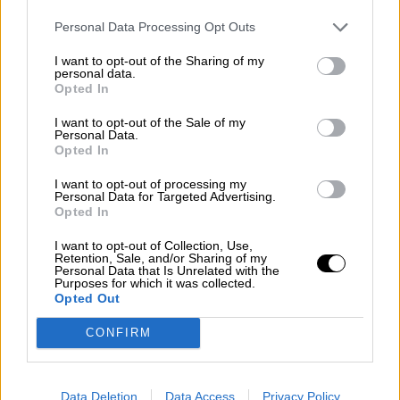
Personal Data Processing Opt Outs
I want to opt-out of the Sharing of my
personal data.
Opted In
I want to opt-out of the Sale of my
Personal Data.
Opted In
I want to opt-out of processing my
Personal Data for Targeted Advertising.
Opted In
¿Qué está Pasando en el Mundo?
I want to opt-out of Collection, Use,
Las declaraciones del Papa "rompen
Retention, Sale, and/or Sharing of my
Personal Data that Is Unrelated with the
la guerra de relatos"
Purposes for which it was collected.
Opted Out
CONFIRM
Data Deletion
Data Access
Privacy Policy