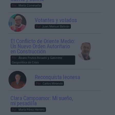
Por
María Comesaña
Votantes y votados
Por
Juan Manuel Beltrán
El Conflicto de Oriente Medio:
Un Nuevo Orden Autoritario
en Construcción
Por
Álvaro Frutos Rosado y Gabinete
Geopolítica de Crisis
Reconquista leonesa
Por
Carlos Miranda
Clara Campoamor: Mi sueño,
mi pesadilla
Por
María Pérez Herrero