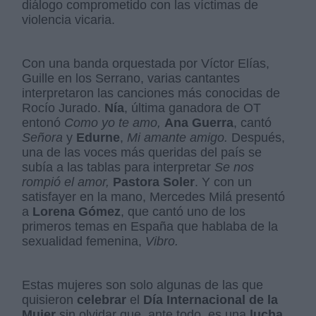
diálogo comprometido con las víctimas de
violencia vicaria.
Con una banda orquestada por Víctor Elías,
Guille en los Serrano, varias cantantes
interpretaron las canciones más conocidas de
Rocío Jurado.
Nía
, última ganadora de OT
entonó
Como yo te amo,
Ana Guerra
, cantó
Señora
y
Edurne
,
Mi amante amigo.
Después,
una de las voces más queridas del país se
subía a las tablas para interpretar
Se nos
rompió el amor,
Pastora Soler
. Y con un
satisfayer en la mano, Mercedes Milá presentó
a
Lorena Gómez
, que cantó uno de los
primeros temas en España que hablaba de la
sexualidad femenina,
Vibro.
Estas mujeres son solo algunas de las que
quisieron
celebrar
el
Día Internacional de la
Mujer
sin olvidar que, ante todo, es una
lucha