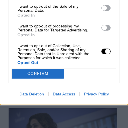
beneficiario del contrato de 1,5
I want to opt-out of the Sale of my
millones de euros
Personal Data.
Opted In
Según ha avanzado la Cadena Ser, la Fiscalía
I want to opt-out of processing my
Anticorrupción citará al hermano de la presidenta
Personal Data for Targeted Advertising.
de la Comunidad de Madrid, Tomás Díaz Ayuso, y
Opted In
a empresario Daniel Alcázar, dueño de la empresa
Priviet Sportive y amigo de la infancia de los
I want to opt-out of Collection, Use,
hermanos Díaz Ayuso. Su empresa se ha
Retention, Sale, and/or Sharing of my
beneficiado de un contrato de 1,5 millones de
Personal Data that Is Unrelated with the
Purposes for which it was collected.
euros de la Comunidad y ha pagado comisiones
Opted Out
por valor de más de 280.000 euros al Tomás Díaz
Ayuso.
CONFIRM
MIÉRCOLES, 09 MARZO 2022
Data Deletion
Data Access
Privacy Policy
AUTOR JUAN ALMANSA
Mas artículos del mismo autor/a