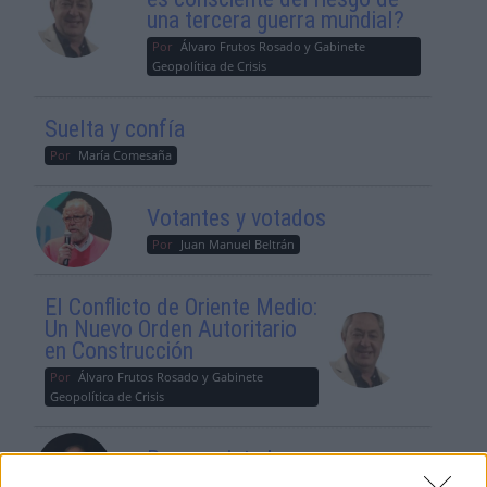
una tercera guerra mundial?
Por
Álvaro Frutos Rosado y Gabinete
Geopolítica de Crisis
Suelta y confía
Por
María Comesaña
Votantes y votados
Por
Juan Manuel Beltrán
El Conflicto de Oriente Medio:
Un Nuevo Orden Autoritario
en Construcción
Por
Álvaro Frutos Rosado y Gabinete
Geopolítica de Crisis
Reconquista leonesa
Por
Carlos Miranda