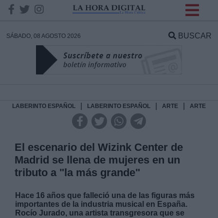
INFORMACION SOBRE LA
PROTECCIÓN DE TUS
BUSCAR
SÁBADO, 08 AGOSTO 2026
DATOS
Responsable:
Finalidad:
|
|
|
LABERINTO ESPAÑOL
LABERINTO ESPAÑOL
ARTE
ARTE
Datos tratados:
El escenario del Wizink Center de
Madrid se llena de mujeres en un
tributo a "la más grande"
Legitimación:
Hace 16 años que falleció una de las figuras más
Destinatarios:
importantes de la industria musical en España.
Rocío Jurado, una artista transgresora que se