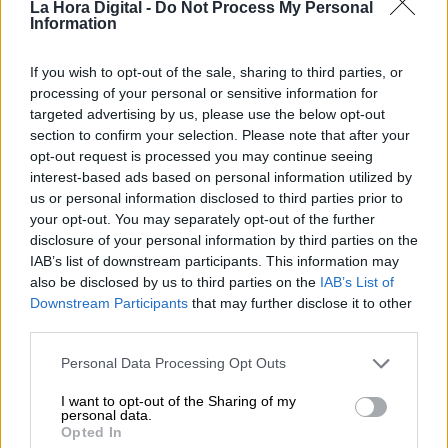
La Hora Digital -
Do Not Process My Personal
Information
Clara Campoamor: Mi sueño,
If you wish to opt-out of the sale, sharing to third parties, or
mi pesadilla
processing of your personal or sensitive information for
Por
María Pérez Herrero
targeted advertising by us, please use the below opt-out
section to confirm your selection. Please note that after your
opt-out request is processed you may continue seeing
interest-based ads based on personal information utilized by
us or personal information disclosed to third parties prior to
NOTICIAS MAS VISTAS
your opt-out. You may separately opt-out of the further
disclosure of your personal information by third parties on the
IAB’s list of downstream participants. This information may
also be disclosed by us to third parties on the
IAB’s List of
Downstream Participants
that may further disclose it to other
|
LABERINTO ESPAÑOL
LABERINTO ESPAÑOL
third parties.
Personal Data Processing Opt Outs
La Fiscalía Anticorrupción citará al
I want to opt-out of the Sharing of my
personal data.
hermano de Ayuso y al empresario
Opted In