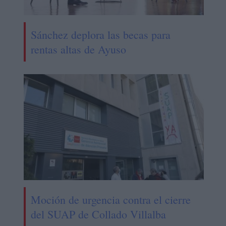
Sánchez deplora las becas para
rentas altas de Ayuso
Moción de urgencia contra el cierre
del SUAP de Collado Villalba