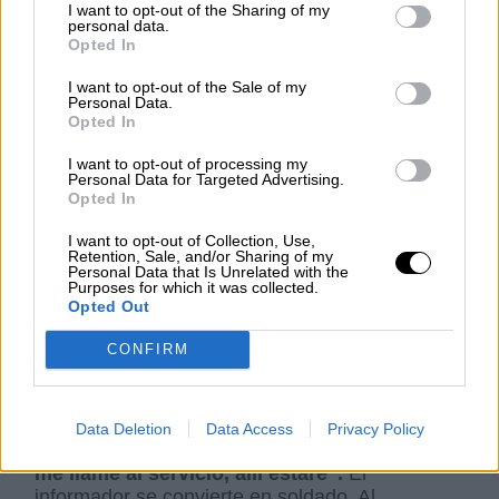
volver a ser atacado
, amparándose en el
I want to opt-out of the Sharing of my
personal data.
“trauma del 11 de septiembre” y en la
enorme
Opted In
mentira de las “armas de destrucción
masiva”
iraquíes. Muchos medios, en particular
I want to opt-out of the Sale of my
los norteamericanos se adscribieron a este
Personal Data.
Opted In
tramposo argumento. Ahora, en cambio, se
muestran muy combativos ante la falsedad rusa
I want to opt-out of processing my
de la “desnazificación”.
Personal Data for Targeted Advertising.
Opted In
Una vez acabada la guerra de Irak
(si es que
I want to opt-out of Collection, Use,
Retention, Sale, and/or Sharing of my
puede considerarse guerra a aquel
Personal Data that Is Unrelated with the
linchamiento de un régimen hostil que termino
Purposes for which it was collected.
Opted Out
pagando en sangre, destrucción y miseria la
población civil), se inició un proceso de
CONFIRM
expiación de los medios por la falta de rigor y
profesionalidad que demostraron. Recuérdese
aquella frase lapidaria de
Dan Rather, una de
las anclas mediáticas de EE.UU.: ”Siempre
Data Deletion
Data Access
Privacy Policy
que mi presidente, mi comandante en jefe
me llame al servicio, allí estaré”.
El
informador se convierte en soldado. Al