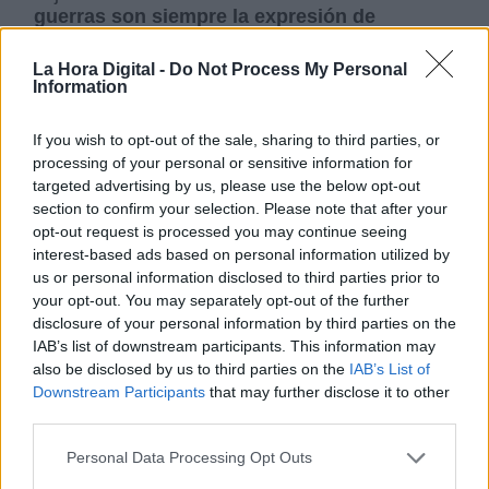
guerras son siempre la expresión de
conflictos de intereses entre unos pocos en
perjuicio de las mayorías.
Para entender la
La Hora Digital -
Do Not Process My Personal
complejidad de los conflictos internacionales la
Information
simplificación de buenos y malos, héroes y
villanos, no es el mejor camino.
If you wish to opt-out of the sale, sharing to third parties, or
processing of your personal or sensitive information for
targeted advertising by us, please use the below opt-out
Rusia es el agresor en esta guerra y con eso
section to confirm your selection. Please note that after your
parece bastar.
No es así. En los conflictos
opt-out request is processed you may continue seeing
bélicos de Occidente se ha puesto mucho
interest-based ads based on personal information utilized by
interés en resaltar que la guerra fue el último
us or personal information disclosed to third parties prior to
recurso después de que fracasaran los
your opt-out. You may separately opt-out of the further
esfuerzos diplomáticos. En el caso actual,
se
disclosure of your personal information by third parties on the
ha obviado o minimizado los argumentos
IAB’s list of downstream participants. This information may
rusos,
sean o no consistentes o sinceros.
also be disclosed by us to third parties on the
IAB’s List of
Downstream Participants
that may further disclose it to other
third parties.
En la llamada
“guerra contra el terror”
,
Estados Unidos empleó el concepto
“acción
Personal Data Processing Opt Outs
militar preventiva”
; es decir,
atacar antes de