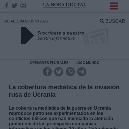
INFORMACION SOBRE LA
PROTECCIÓN DE TUS
BUSCAR
SÁBADO, 08 AGOSTO 2026
DATOS
Responsable:
Finalidad:
|
OPINIONES PLURALES
LOCO MUNDO
Datos tratados:
La cobertura mediática de la invasión
rusa de Ucrania
Legitimación:
La cobertura mediática de la guerra en Ucrania
reproduce patrones experimentados en los
Destinatarios:
conflictos bélicos que han merecido la atención
preferente de las principales compañías
informativas en los últimos 30 años. Naturalmente,