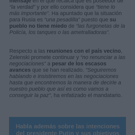
mensaje
en el que recalca que es poseedor de
“la verdad”
y por ello considera que
“tiene lo
más importante”.
Ha apuntado que la situación
para Rusia es
“una pesadilla”
puesto que
su
pueblo no tiene miedo
de
“las furgonetas de la
Policía, los tanques o las ametralladoras”.
Respecto a las
reuniones con el país vecino
,
Zelenski promete continuar y
“no renunciar a las
negociaciones”
a
pesar de los escasos
avances
que se han realizado.
"Seguiremos
hablando e insistiremos en las negociaciones
hasta que encontremos la manera de decirle a
nuestro pueblo que así es como vamos a
conseguir la paz"
, ha enfatizado el mandatario.
Habla además sobre las
intenciones
del presidente Putin
y sus objetivos