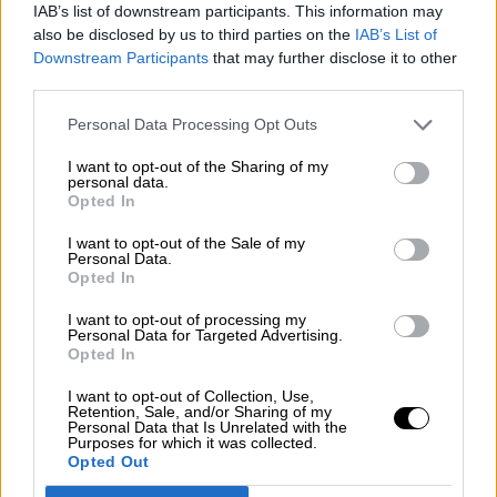
IAB’s list of downstream participants. This information may
also be disclosed by us to third parties on the
IAB’s List of
Downstream Participants
that may further disclose it to other
third parties.
OPINIONES DIVERSAS
Personal Data Processing Opt Outs
¿La ciudadanía de Occidente
I want to opt-out of the Sharing of my
es consciente del riesgo de
personal data.
Opted In
una tercera guerra mundial?
Por
Álvaro Frutos Rosado y Gabinete
I want to opt-out of the Sale of my
Geopolítica de Crisis
Personal Data.
Opted In
Suelta y confía
I want to opt-out of processing my
Personal Data for Targeted Advertising.
Por
María Comesaña
Opted In
I want to opt-out of Collection, Use,
Votantes y votados
Retention, Sale, and/or Sharing of my
Personal Data that Is Unrelated with the
Por
Juan Manuel Beltrán
Purposes for which it was collected.
Opted Out