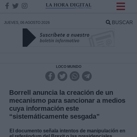
INFORMACION SOBRE LA
PROTECCIÓN DE TUS
BUSCAR
JUEVES, 06 AGOSTO 2026
DATOS
Responsable:
Finalidad:
LOCO MUNDO
Datos tratados:
Borrell anuncia la creación de un
mecanismo para sancionar a medios
cuya información este
Legitimación:
“sistemáticamente sesgada”
Destinatarios:
El documento señala intentos de manipulación en
el referéndum del Brexit o las presidenciales