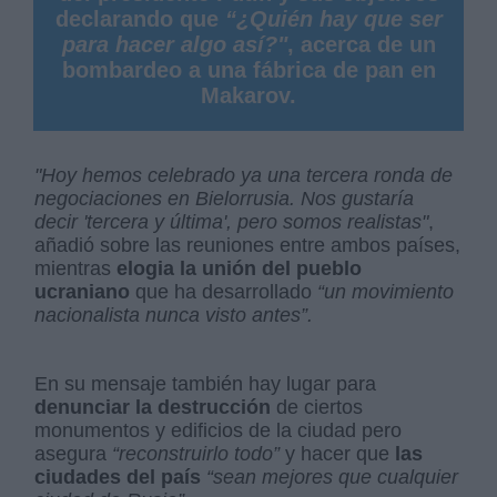
declarando que
“¿Quién hay que ser
para hacer algo así?"
, acerca de un
bombardeo a una fábrica de pan
en
Makarov.
"Hoy hemos celebrado ya una tercera ronda de
negociaciones en Bielorrusia. Nos gustaría
decir 'tercera y última', pero somos realistas"
,
añadió sobre las reuniones entre ambos países,
mientras
elogia la unión del pueblo
ucraniano
que ha desarrollado
“un movimiento
nacionalista nunca visto antes”.
En su mensaje también hay lugar para
denunciar la destrucción
de ciertos
monumentos y edificios de la ciudad pero
asegura
“reconstruirlo todo”
y hacer que
las
ciudades del país
“sean mejores que cualquier