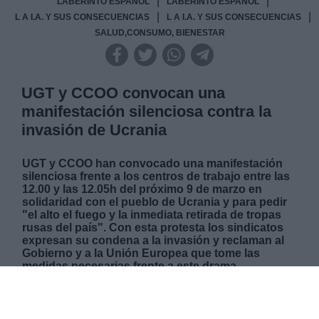
|
|
LABERINTO ESPAÑOL
LABERINTO ESPAÑOL
|
|
L A I.A. Y SUS CONSECUENCIAS
L A I.A. Y SUS CONSECUENCIAS
SALUD,CONSUMO, BIENESTAR
UGT y CCOO convocan una
manifestación silenciosa contra la
invasión de Ucrania
UGT y CCOO han convocado una manifestación
silenciosa frente a los centros de trabajo entre las
12.00 y las 12.05h del próximo 9 de marzo en
solidaridad con el pueblo de Ucrania y para pedir
"el alto el fuego y la inmediata retirada de tropas
rusas del país". Con esta protesta los sindicatos
expresan su condena a la invasión y reclaman al
Gobierno y a la Unión Europea que tome las
medidas necesarias frente a este drama
humanitario.
VIERNES, 04 MARZO 2022