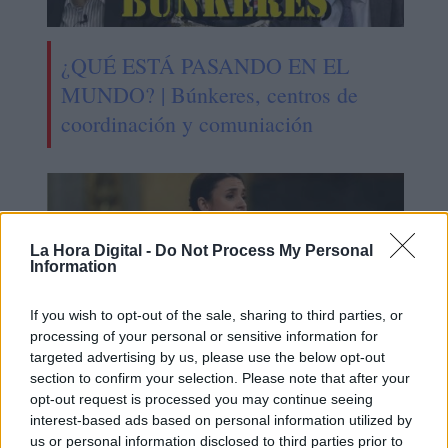
¿QUÉ ESTÁ PASANDO EN EL
MUNDO? | Búnkeres, centros de
coordinación y comuniación
La Hora Digital -
Do Not Process My Personal
Information
If you wish to opt-out of the sale, sharing to third parties, or
processing of your personal or sensitive information for
targeted advertising by us, please use the below opt-out
section to confirm your selection. Please note that after your
opt-out request is processed you may continue seeing
El Gobierno recupera el derecho de
interest-based ads based on personal information utilized by
us or personal information disclosed to third parties prior to