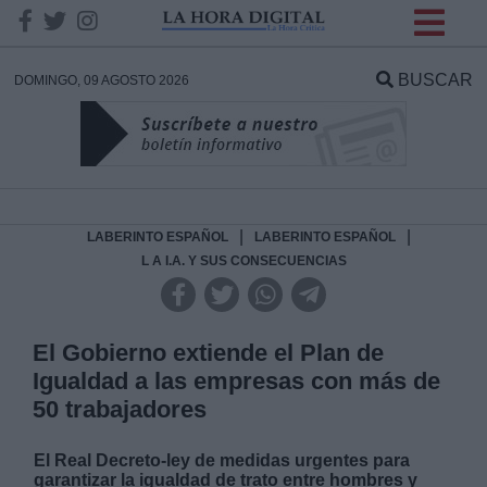
INFORMACION SOBRE LA
PROTECCIÓN DE TUS
BUSCAR
DOMINGO, 09 AGOSTO 2026
DATOS
Responsable:
Finalidad:
|
|
LABERINTO ESPAÑOL
LABERINTO ESPAÑOL
L A I.A. Y SUS CONSECUENCIAS
Datos tratados:
El Gobierno extiende el Plan de
Igualdad a las empresas con más de
Legitimación:
50 trabajadores
Destinatarios:
El Real Decreto-ley de medidas urgentes para
garantizar la igualdad de trato entre hombres y