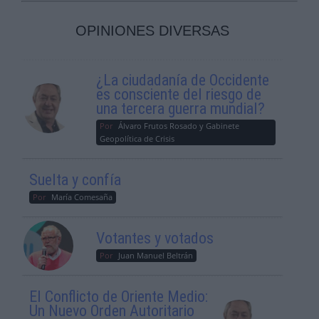
OPINIONES DIVERSAS
¿La ciudadanía de Occidente
es consciente del riesgo de
una tercera guerra mundial?
Por
Álvaro Frutos Rosado y Gabinete
Geopolítica de Crisis
Suelta y confía
Por
María Comesaña
Votantes y votados
Por
Juan Manuel Beltrán
El Conflicto de Oriente Medio:
Un Nuevo Orden Autoritario