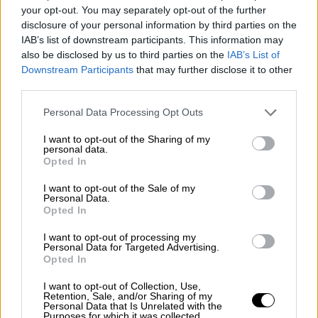
las menores, que había anulado
your opt-out. You may separately opt-out of the further
Rajoy, en la nueva Ley del Aborto
disclosure of your personal information by third parties on the
IAB’s list of downstream participants. This information may
also be disclosed by us to third parties on the
IAB’s List of
Downstream Participants
that may further disclose it to other
third parties.
Personal Data Processing Opt Outs
I want to opt-out of the Sharing of my
personal data.
Opted In
I want to opt-out of the Sale of my
Personal Data.
Opted In
Tres detenidos por la agresión sexual
I want to opt-out of processing my
Personal Data for Targeted Advertising.
en grupo de una mujer en La
Opted In
Malagueta
I want to opt-out of Collection, Use,
Retention, Sale, and/or Sharing of my
Personal Data that Is Unrelated with the
Purposes for which it was collected.