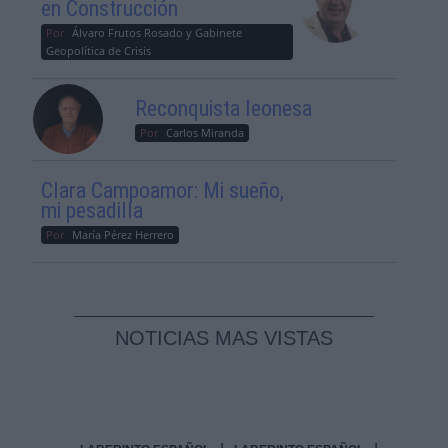
en Construcción
Por
Álvaro Frutos Rosado y Gabinete
Geopolítica de Crisis
Reconquista leonesa
Por
Carlos Miranda
Clara Campoamor: Mi sueño,
mi pesadilla
Por
María Pérez Herrero
NOTICIAS MAS VISTAS