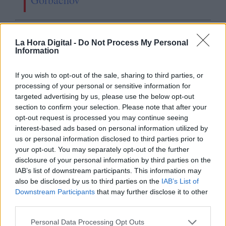
OPINIONES DIVERSAS
La Hora Digital -
Do Not Process My Personal
Information
¿La ciudadanía de Occidente
If you wish to opt-out of the sale, sharing to third parties, or
es consciente del riesgo de
processing of your personal or sensitive information for
una tercera guerra mundial?
targeted advertising by us, please use the below opt-out
section to confirm your selection. Please note that after your
Por
Álvaro Frutos Rosado y Gabinete
opt-out request is processed you may continue seeing
Geopolítica de Crisis
interest-based ads based on personal information utilized by
us or personal information disclosed to third parties prior to
Suelta y confía
your opt-out. You may separately opt-out of the further
Por
María Comesaña
disclosure of your personal information by third parties on the
IAB’s list of downstream participants. This information may
also be disclosed by us to third parties on the
IAB’s List of
Votantes y votados
Downstream Participants
that may further disclose it to other
Por
Juan Manuel Beltrán
third parties.
Personal Data Processing Opt Outs