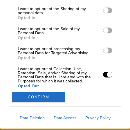
El Conflicto de Oriente Medio:
Un Nuevo Orden Autoritario
I want to opt-out of the Sharing of my
en Construcción
personal data.
Opted In
Por
Álvaro Frutos Rosado y Gabinete
Geopolítica de Crisis
I want to opt-out of the Sale of my
Personal Data.
Opted In
Reconquista leonesa
I want to opt-out of processing my
Por
Carlos Miranda
Personal Data for Targeted Advertising.
Opted In
Clara Campoamor: Mi sueño,
I want to opt-out of Collection, Use,
mi pesadilla
Retention, Sale, and/or Sharing of my
Personal Data that Is Unrelated with the
Por
María Pérez Herrero
Purposes for which it was collected.
Opted Out
CONFIRM
NOTICIAS MAS VISTAS
Data Deletion
Data Access
Privacy Policy