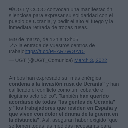
📢UGT y CCOO convocan una manifestación
silenciosa para expresar su solidaridad con el
pueblo de Ucrania, y pedir el alto el fuego y la
inmediata retirada de tropas rusas.
📅9 de marzo, de 12h a 12h05
📍A la entrada de vuestros centros de
trabajo
https://t.co/PEAR7WGA10
— UGT (@UGT_Comunica)
March 3, 2022
Ambos han expresado su "más enérgica
condena a la invasión rusa de Ucrania"
y han
calificado el conflicto como un "cobarde e
ilegítimo acto bélico". También
han querido
acordarse de todas "las gentes de Ucrania"
y "los trabajadores que residen en España y
que viven con dolor el drama de la guerra en
la distancia"
. Así, aseguran haber exigido "que
se tomen todas las medidas necesarias para