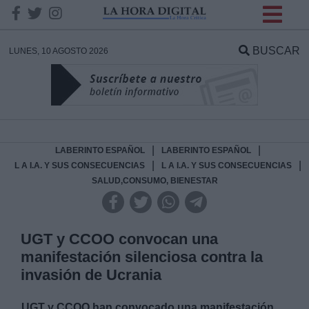
INFORMACION SOBRE LA
PROTECCIÓN DE TUS
BUSCAR
LUNES, 10 AGOSTO 2026
DATOS
Responsable:
Finalidad:
|
|
LABERINTO ESPAÑOL
LABERINTO ESPAÑOL
|
|
L A I.A. Y SUS CONSECUENCIAS
L A I.A. Y SUS CONSECUENCIAS
SALUD,CONSUMO, BIENESTAR
Datos tratados:
UGT y CCOO convocan una
Legitimación:
manifestación silenciosa contra la
invasión de Ucrania
Destinatarios:
UGT y CCOO han convocado una manifestación