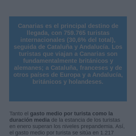
Canarias es el principal destino de
llegada, con 759.765 turistas
internacionales (30,6% del total),
seguida de Cataluña y Andalucía. Los
turistas que viajan a Canarias son
fundamentalmente británicos y
alemanes; a Cataluña, franceses y de
otros países de Europa y a Andalucía,
británicos y holandeses.
Tanto el
gasto medio por turista como la
duración media
de la estancia de los turistas
en enero superan los niveles prepandemia. Así,
el gasto medio por turista se sitúa en 1.217