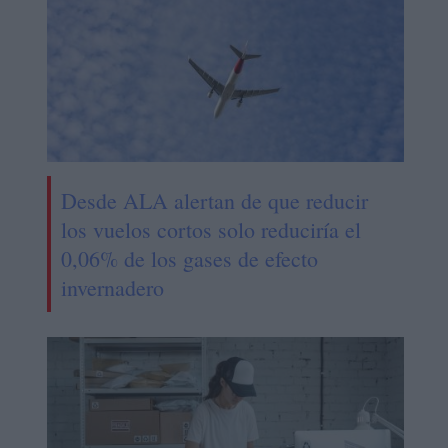
Desde ALA alertan de que reducir
los vuelos cortos solo reduciría el
0,06% de los gases de efecto
invernadero