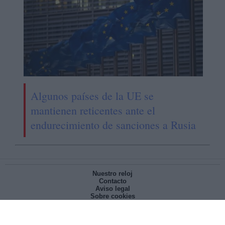
Algunos países de la UE se
mantienen reticentes ante el
endurecimiento de sanciones a Rusia
Nuestro reloj
Contacto
Aviso legal
Sobre cookies
Política de privacidad
Cuéntanos
Suscríbete