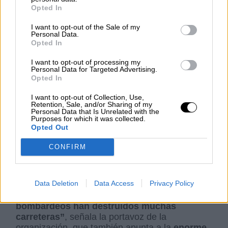
Opted In
I want to opt-out of the Sale of my
Personal Data.
Opted In
I want to opt-out of processing my
Personal Data for Targeted Advertising.
Opted In
Vox rechaza que Andalucía
I want to opt-out of Collection, Use,
acoja refugiados de la guerra
Retention, Sale, and/or Sharing of my
Personal Data that Is Unrelated with the
de Ucrania
Purposes for which it was collected.
Opted Out
Por Rodrigo Herrero
jueves, 3 de marzo de 2022
CONFIRM
Data Deletion
Data Access
Privacy Policy
Arnal asegura que
la situación para salir del
país es muy complicada, pues “los
bombardeos han destruidos muchas
carreteras”
, señala la portavoz de la
organización, que también apunta a la
enorme