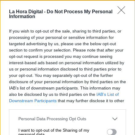
Una familia ucraniana llega a Rumanía
La Hora Digital -
Do Not Process My Personal
Information
Como es el caso de la Fundación
If you wish to opt-out of the sale, sharing to third parties, or
Juntos por la Vida que se ha
processing of your personal or sensitive information for
instalado en la fronteriza ciudad
targeted advertising by us, please use the below opt-out
polaca de Pzremys para tratar de
section to confirm your selection. Please note that after your
opt-out request is processed you may continue seeing
ayudar a los refugiados ucranianos
interest-based ads based on personal information utilized by
us or personal information disclosed to third parties prior to
your opt-out. You may separately opt-out of the further
Juntos por la Vida se ha instalado en la
disclosure of your personal information by third parties on the
estación de tren de Pzremys
, en esta
IAB’s list of downstream participants. This information may
ubicación esperan a las familias ucranianas con
also be disclosed by us to third parties on the
IAB’s List of
vínculos con la ONG. Además este “punto
Downstream Participants
that may further disclose it to other
logístico” pr
esta “todo tipo de ayuda
third parties.
humanitaria” a los desplazados que van
llegando a esta ciudad polaca
, tal y como
Personal Data Processing Opt Outs
informa Clara Arnal al diario Levante.
I want to opt-out of the Sharing of my
personal data.