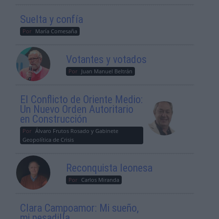
Suelta y confía
Por
María Comesaña
Votantes y votados
Por
Juan Manuel Beltrán
El Conflicto de Oriente Medio:
Un Nuevo Orden Autoritario
en Construcción
Por
Álvaro Frutos Rosado y Gabinete
Geopolítica de Crisis
Reconquista leonesa
Por
Carlos Miranda
Clara Campoamor: Mi sueño,
mi pesadilla