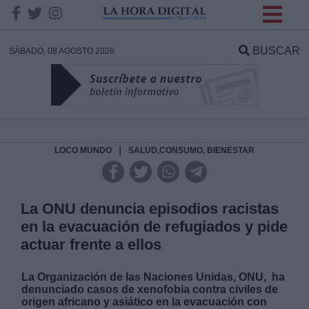
INFORMACION SOBRE LA
PROTECCIÓN DE TUS
BUSCAR
SÁBADO, 08 AGOSTO 2026
DATOS
Responsable:
Finalidad:
|
LOCO MUNDO
SALUD,CONSUMO, BIENESTAR
Datos tratados:
La ONU denuncia episodios racistas
en la evacuación de refugiados y pide
actuar frente a ellos
Legitimación:
La Organización de las Naciones Unidas, ONU, ha
Destinatarios:
denunciado casos de xenofobia contra civiles de
origen africano y asiático en la evacuación con