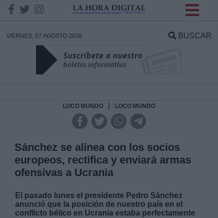
INFORMACION SOBRE LA
PROTECCIÓN DE TUS
BUSCAR
VIERNES, 07 AGOSTO 2026
DATOS
Responsable:
Finalidad:
|
LOCO MUNDO
LOCO MUNDO
Datos tratados:
Sánchez se alinea con los socios
europeos, rectifica y enviará armas
ofensivas a Ucrania
Legitimación:
El pasado lunes el presidente Pedro Sánchez
Destinatarios:
anunció que la posición de nuestro país en el
conflicto bélico en Ucrania estaba perfectamente