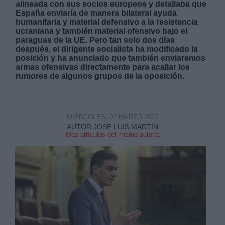
alineada con sus socios europeos y detallaba que
España enviaría de manera bilateral ayuda
humanitaria y material defensivo a la resistencia
ucraniana y también material ofensivo bajo el
paraguas de la UE. Pero tan solo dos días
después, el dirigente socialista ha modificado la
posición y ha anunciado que también enviaremos
armas ofensivas directamente para acallar los
Derechos:
rumores de algunos grupos de la oposición.
link
Información adicional
MIÉRCOLES, 02 MARZO 2022
link
AUTOR JOSE LUIS MARTÍN
Mas artículos del mismo autor/a