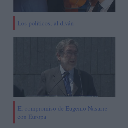
Los políticos, al diván
El compromiso de Eugenio Nasarre
con Europa