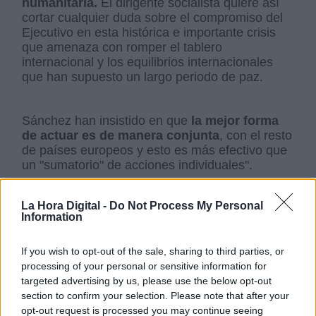
humanitaria.
El dirigente socialista quiere así
cortar cualquier duda sobre el compromiso del
Ejecutivo en esta histórica e importante crisis
que amenaza con romper el tablero
internacional y los equilibrios internacionales
que han supuesto un largo periodo de paz.
Sánchez han insistido en que
la mejor forma
de actuar es de manera conjunta
, con el resto
de países europeos y esto es más efectivo que
un "sumatorio" de acciones individuales".
La Hora Digital -
Do Not Process My Personal
Information
Guerra Ucrania
Pedro Sánchez
Unión Europea
If you wish to opt-out of the sale, sharing to third parties, or
processing of your personal or sensitive information for
targeted advertising by us, please use the below opt-out
NOTICIAS RELACIONADAS
section to confirm your selection. Please note that after your
opt-out request is processed you may continue seeing