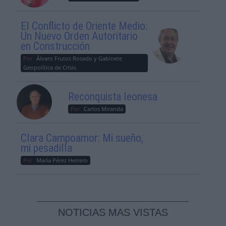
El Conflicto de Oriente Medio:
Un Nuevo Orden Autoritario
en Construcción
Por
Álvaro Frutos Rosado y Gabinete
Geopolítica de Crisis
Reconquista leonesa
Por
Carlos Miranda
Clara Campoamor: Mi sueño,
mi pesadilla
Por
María Pérez Herrero
NOTICIAS MAS VISTAS