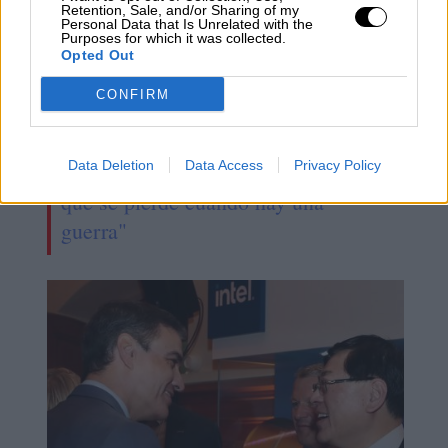
Retention, Sale, and/or Sharing of my
Personal Data that Is Unrelated with the
Purposes for which it was collected.
Opted Out
CONFIRM
¿QUÉ ESTÁ PASANDO EN EL
Data Deletion
Data Access
Privacy Policy
MUNDO? "La verdad es lo primero
que se pierde cuando hay una
guerra"