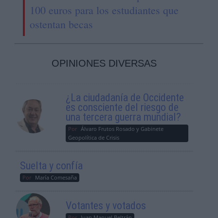
100 euros para los estudiantes que
ostentan becas
OPINIONES DIVERSAS
¿La ciudadanía de Occidente
es consciente del riesgo de
una tercera guerra mundial?
Por
Álvaro Frutos Rosado y Gabinete
Geopolítica de Crisis
Suelta y confía
Por
María Comesaña
Votantes y votados
Por
Juan Manuel Beltrán