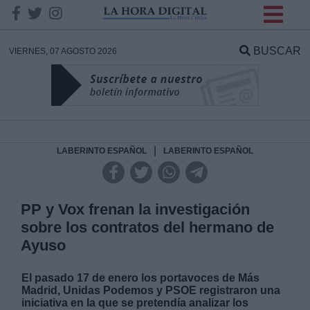
INFORMACION SOBRE LA
PROTECCIÓN DE TUS
BUSCAR
VIERNES, 07 AGOSTO 2026
DATOS
Responsable:
Finalidad:
|
LABERINTO ESPAÑOL
LABERINTO ESPAÑOL
Datos tratados:
PP y Vox frenan la investigación
sobre los contratos del hermano de
Ayuso
Legitimación:
El pasado 17 de enero los portavoces de Más
Destinatarios:
Madrid, Unidas Podemos y PSOE registraron una
iniciativa en la que se pretendía analizar los