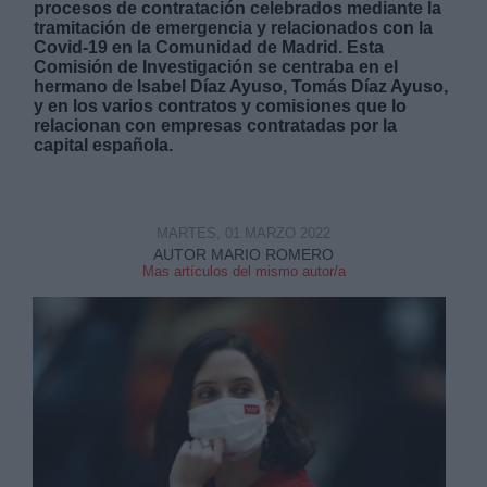
procesos de contratación celebrados mediante la
tramitación de emergencia y relacionados con la
Covid-19 en la Comunidad de Madrid. Esta
Comisión de Investigación se centraba en el
hermano de Isabel Díaz Ayuso, Tomás Díaz Ayuso,
y en los varios contratos y comisiones que lo
relacionan con empresas contratadas por la
capital española.
Derechos:
link
MARTES, 01 MARZO 2022
Información adicional
link
AUTOR MARIO ROMERO
Mas artículos del mismo autor/a