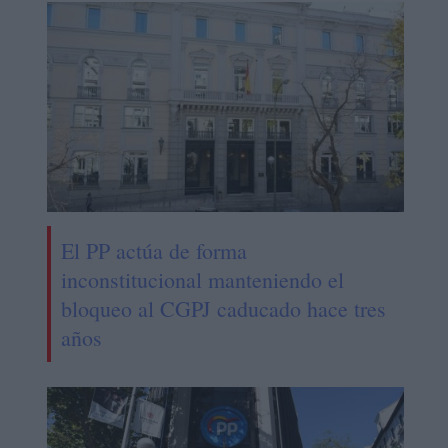
El PP actúa de forma
inconstitucional manteniendo el
bloqueo al CGPJ caducado hace tres
años