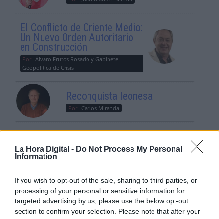
El Conflicto de Oriente Medio:
Un Nuevo Orden Autoritario
en Construcción
Por
Álvaro Frutos Rosado y Gabinete
Geopolítica de Crisis
Reconquista leonesa
Por
Carlos Miranda
Clara Campoamor: Mi sueño,
mi pesadilla
La Hora Digital -
Do Not Process My Personal
Information
Por
María Pérez Herrero
If you wish to opt-out of the sale, sharing to third parties, or
processing of your personal or sensitive information for
targeted advertising by us, please use the below opt-out
NOTICIAS MAS VISTAS
section to confirm your selection. Please note that after your