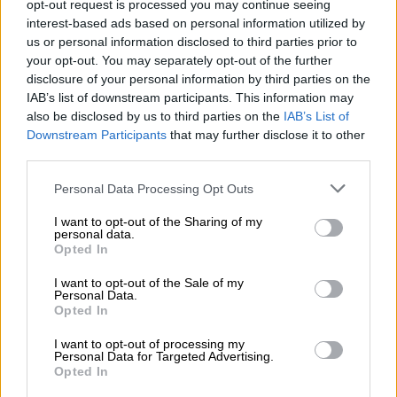
opt-out request is processed you may continue seeing
interest-based ads based on personal information utilized by
us or personal information disclosed to third parties prior to
your opt-out. You may separately opt-out of the further
|
disclosure of your personal information by third parties on the
LABERINTO ESPAÑOL
LABERINTO ESPAÑOL
IAB’s list of downstream participants. This information may
also be disclosed by us to third parties on the
IAB’s List of
Downstream Participants
that may further disclose it to other
Mañueco mantiene su intención de
third parties.
gobernar en solitario pese a estar
Personal Data Processing Opt Outs
lejos de la mayoría absoluta
I want to opt-out of the Sharing of my
personal data.
Al ser preguntado sobre su posible pacto con Vox
Opted In
para llevar a cabo un Gobierno de coalición, el
presidente en funciones de la Junta de Castilla y
I want to opt-out of the Sale of my
León ha asegurado que su futuro Ejecutivo no
Personal Data.
será “racista, xenóbofo o machista". Pese a esta
Opted In
declaración de intenciones, los números son los
que son y el PP necesita conformar un apoyo
I want to opt-out of processing my
mayoritario en las Costes de que solo es posible y
Personal Data for Targeted Advertising.
factible si cuenta con los procuradores de Vox.
Opted In