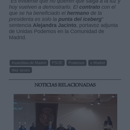
"
Es evidente que no quieren que salga a la luz y
hoy vuelven a demostrarlo. El
contrato
con el
que se ha beneficiado el
hermano
de la
presidenta es solo la
punta del iceberg
"
sentencia
Alejandra Jacinto
, portavoz adjunta
de Unidas Podemos en la Comunidad de
Madrid.
Asamblea de Madrid
PSOE
Podemos
s Madrid
diaz ayuso
NOTICIAS RELACIONADAS