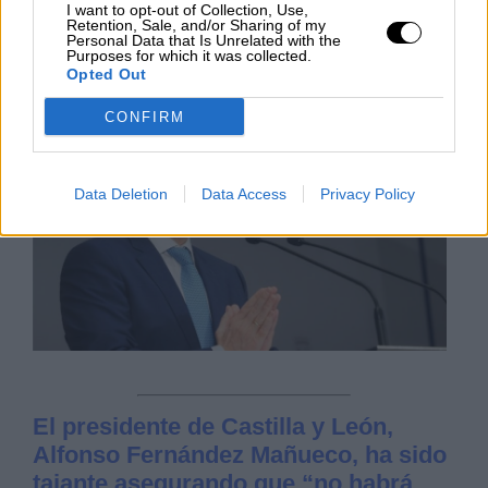
I want to opt-out of Collection, Use,
Retention, Sale, and/or Sharing of my
Personal Data that Is Unrelated with the
MARTES, 01 MARZO 2022
Purposes for which it was collected.
Opted Out
AUTOR JUAN ALMANSA
Mas artículos del mismo autor/a
CONFIRM
Data Deletion
Data Access
Privacy Policy
El presidente de Castilla y León,
Alfonso Fernández Mañueco, ha sido
tajante asegurando que “no habrá