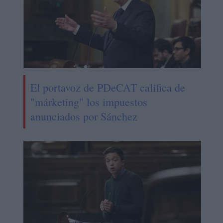
El portavoz de PDeCAT califica de
"márketing" los impuestos
anunciados por Sánchez